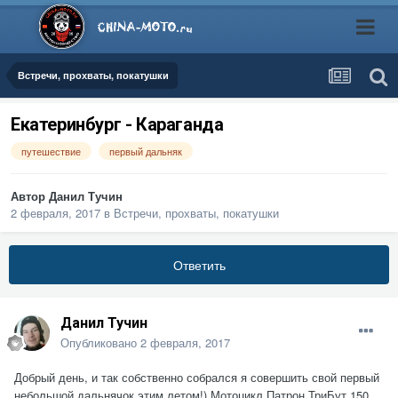
Встречи, прохваты, покатушки
Екатеринбург - Караганда
путешествие
первый дальняк
Автор
Данил Тучин
2 февраля, 2017
в
Встречи, прохваты, покатушки
Ответить
Данил Тучин
Опубликовано
2 февраля, 2017
Добрый день, и так собственно собрался я совершить свой первый
небольшой дальнячок этим летом!) Мотоцикл Патрон ТриБут 150,