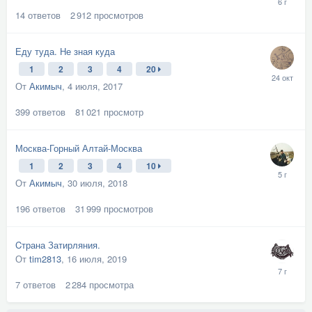
14
ответов
2 912
просмотров
Еду туда. Не зная куда
1
2
3
4
20
От
Акимыч
,
4 июля, 2017
399
ответов
81 021
просмотр
Москва-Горный Алтай-Москва
1
2
3
4
10
От
Акимыч
,
30 июля, 2018
196
ответов
31 999
просмотров
Cтрана Затирляния.
От
tim2813
,
16 июля, 2019
7
ответов
2 284
просмотра