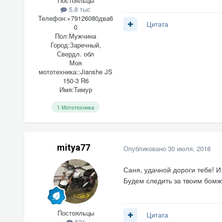
Постояльцы
5,8 тыс
Телефон:
+79126080два6
Цитата
0
Пол:
Мужчина
Город:
Заречный,
Свердл. обл
Моя
мототехника::
Jianshe JS
150-3 R6
Имя:
Тимур
1 Мототехника
mitya77
Опубликовано
30 июля, 2018
Саня, удачной дороги тебе! И
Будем следить за твоим бомж
Постояльцы
Цитата
521