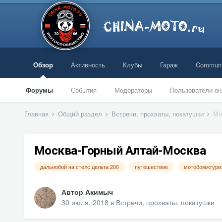
Обзор
Активность
Клубы
Гараж
Communi
Форумы
События
Модераторы
Пользователи он
Главная
Общий раздел
Встречи, прохваты, покатушки
Мо
Москва-Горный Алтай-Москва
дальнобой на стелс дельта 200
путешествие
мотобомжтури
Автор
Акимыч
30 июля, 2018
в
Встречи, прохваты, покатушки