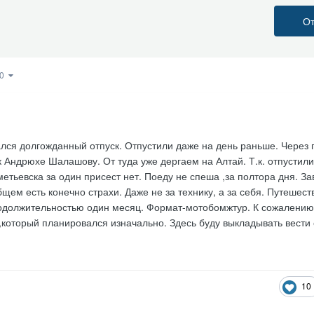
От
10
ался долгожданный отпуск. Отпустили даже на день раньше. Через 
 Андрюхе Шалашову. От туда уже дергаем на Алтай. Т.к. отпустили
тьевска за один присест нет. Поеду не спеша ,за полтора дня. За
щем есть конечно страхи. Даже не за технику, а за себя. Путешест
родолжительностью один месяц. Формат-мотобомжтур. К сожалению
который планировался изначально. Здесь буду выкладывать вести 
10