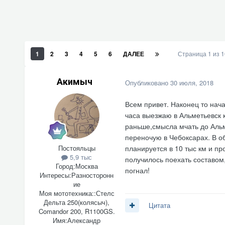
1
2
3
4
5
6
ДАЛЕЕ
Страница 1 из 
Акимыч
Опубликовано
30 июля, 2018
Всем привет. Наконец то нач
часа выезжаю в Альметьевск к
раньше,смысла мчать до Альме
переночую в Чебоксарах. В об
Постояльцы
планируется в 10 тыс км и п
5,9 тыс
получилось поехать составом,
Город:
Москва
погнал!
Интересы:
Разносторонн
ие
Моя мототехника::
Стелс
Дельта 250(колясыч),
Цитата
Comandor 200, R1100GS.
Имя:
Александр