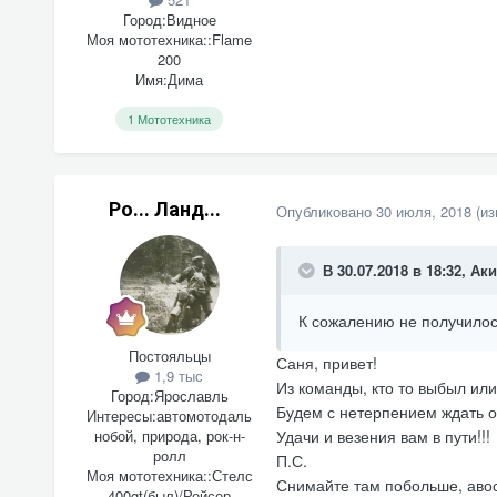
Город:
Видное
Моя мототехника::
Flame
200
Имя:
Дима
1 Мототехника
Ро... Ланд...
Опубликовано
30 июля, 2018
(и
В 30.07.2018 в 18:32,
Ак
К сожалению
не получилос
Постояльцы
Саня, привет!
1,9 тыс
Из команды, кто то выбыл ил
Город:
Ярославль
Будем с нетерпением ждать от
Интересы:
автомотодаль
нобой, природа, рок-н-
Удачи и везения вам в пути!!!
ролл
П.С.
Моя мототехника::
Стелс
Снимайте там побольше, авос
400gt(был)/Рейсер