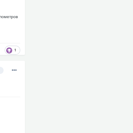
илометров
1