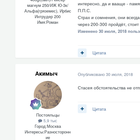
интересно, да и вааще - памя
магнум 250/ИЖ Ю-3к/
П.П.С.
Альфа(гряземес), Ирбис
Интрудер 200
Страх и сомнения, они всегд
Имя:
Роман
через 200-300 пройдёт, стоит 
Изменено
30 июля, 2018
пользо
Цитата
Акимыч
Опубликовано
30 июля, 2018
Стасея обстоятельства не отп
Цитата
Постояльцы
5,9 тыс
Город:
Москва
Интересы:
Разносторонн
ие