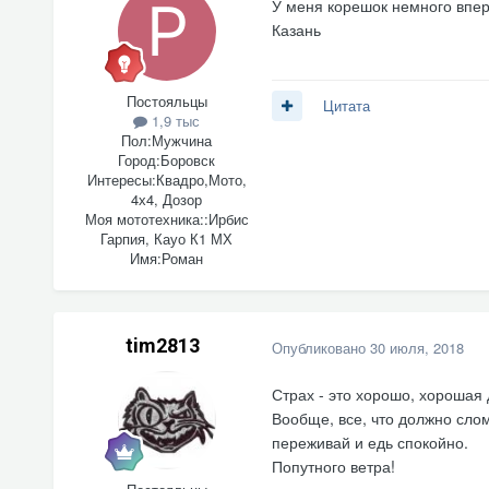
У меня корешок немного впере
Казань
Постояльцы
Цитата
1,9 тыс
Пол:
Мужчина
Город:
Боровск
Интересы:
Квадро,Мото,
4х4, Дозор
Моя мототехника::
Ирбис
Гарпия, Кауо К1 МХ
Имя:
Роман
tim2813
Опубликовано
30 июля, 2018
Страх - это хорошо, хорошая 
Вообще, все, что должно слом
переживай и едь спокойно.
Попутного ветра!