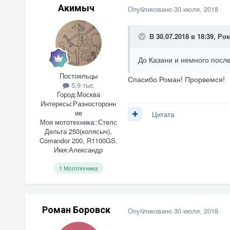
Акимыч
Опубликовано
30 июля, 2018
В 30.07.2018 в 18:39,
Ром
До Казани и немного после 
Постояльцы
Спасибо Роман! Прорвемся!
5,9 тыс
Город:
Москва
Интересы:
Разносторонн
ие
Цитата
Моя мототехника::
Стелс
Дельта 250(колясыч),
Comandor 200, R1100GS.
Имя:
Александр
1 Мототехника
Роман Боровск
Опубликовано
30 июля, 2018