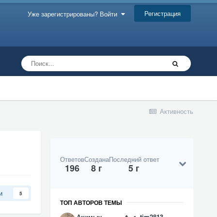
Регистрация
Уже зарегистрированы? Войти
Активность
Ответов
Создана
Последний ответ
196
8 г
5 г
и
5
ТОП АВТОРОВ ТЕМЫ
Акимыч
tim2813