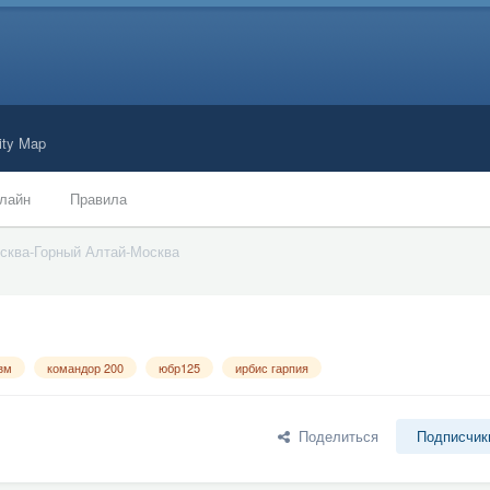
ty Map
лайн
Правила
сква-Горный Алтай-Москва
зм
командор 200
юбр125
ирбис гарпия
Поделиться
Подписчик