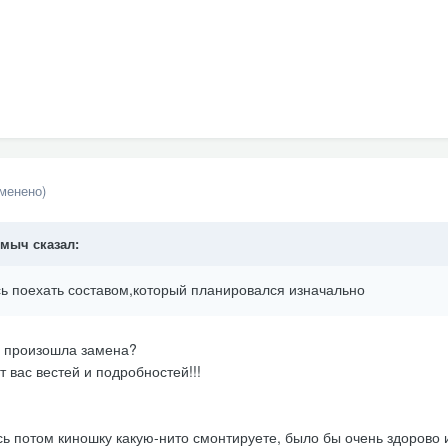
зменено)
имыч
сказал:
ь поехать составом,к
оторы
й
планировался изначальн
о
и произошла замена?
 вас вестей и подробностей!!!
ь потом киношку какую-нито смонтируете, было бы очень здорово 