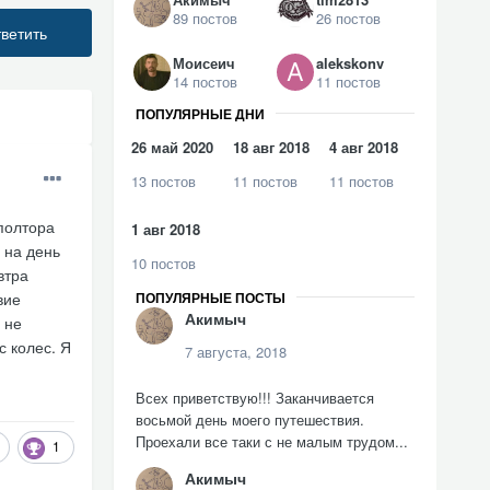
89 постов
26 постов
ветить
Моисеич
alekskonv
14 постов
11 постов
ПОПУЛЯРНЫЕ ДНИ
26 май 2020
18 авг 2018
4 авг 2018
13 постов
11 постов
11 постов
полтора
1 авг 2018
 на день
10 постов
втра
ПОПУЛЯРНЫЕ ПОСТЫ
вие
Акимыч
 не
с колес. Я
7 августа, 2018
Всех приветствую!!! Заканчивается
восьмой день моего путешествия.
Проехали все таки с не малым трудом...
1
Акимыч