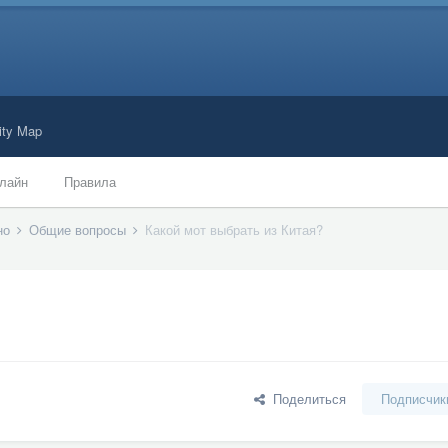
ty Map
лайн
Правила
ано
Общие вопросы
Какой мот выбрать из Китая?
Поделиться
Подписчик