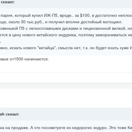
сказал:
парня, который купил ИЖ-П5, вроде.. за $100, в достаточно непло
еще, около 30 тыс.руб., и получил вполне достойный мотоцикл.
новенькой П5 с легкосплавными дисками и лицензионной вилкой, но
ется в цену нового китайского эндурика, поэтому заморачиваться не
.
о, искать нового "китайца", смысла нет, т.к. он будет ехать хуже 
овые от1500 начинаются.
sh
сказал:
ьма на продаже. А что посоветуете из недорогих эндуро. Это тоже К