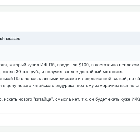
sh
сказал:
ня, который купил ИЖ-П5, вроде.. за $100, в достаточно неплохом
, около 30 тыс.руб., и получил вполне достойный мотоцикл.
венькой П5 с легкосплавными дисками и лицензионной вилкой, но с
я в цену нового китайского эндурика, поэтому заморачиваться не ст
искать нового "китайца", смысла нет, т.к. он будет ехать хуже ИЖа