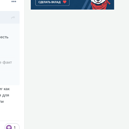
 есть
е факт
г как
я для
ли
1