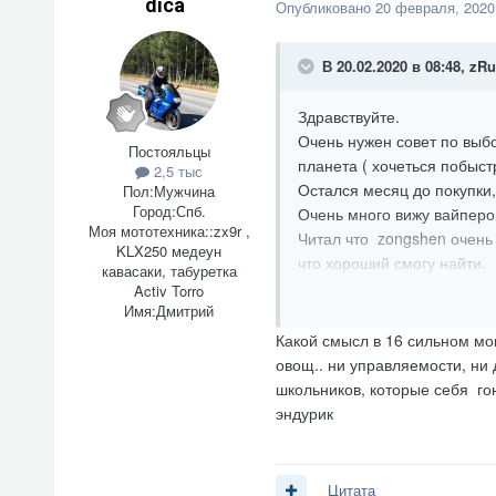
dica
Опубликовано
20 февраля, 2020
В 20.02.2020 в 08:48,
zRu
Здравствуйте.
Очень нужен совет по выбо
Постояльцы
планета ( хочеться побыст
2,5 тыс
Остался месяц до покупки
Пол:
Мужчина
Город:
Спб.
Очень много вижу вайперов
Моя мототехника::
zx9r ,
Читал что zongshen очень
KLX250 медеун
что хороший смогу найти.
кавасаки, табуретка
Не предлагайте пожалуйст
Activ Torro
Имя:
Дмитрий
Какой смысл в 16 сильном мо
овощ.. ни управляемости, ни 
школьников, которые себя го
эндурик
Цитата