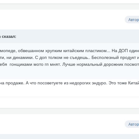
Автор
a
сказал:
 мопеде, обвешанном хрупким китайским пластиком... На ДОП один
ти, ни динамики. С доп толком не съедешь.. Бесполезный продукт и
себя гонщиками мото гп мнят. Лучше нормальный дорожник посмот
 на продаже. А что посоветуете из недорогих эндуро. Это тоже Кит
Автор