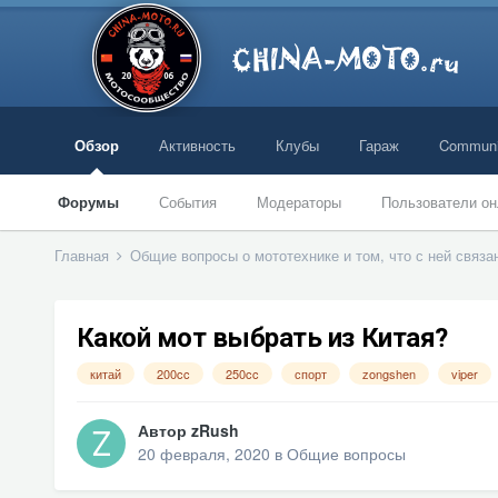
Обзор
Активность
Клубы
Гараж
Communi
Форумы
События
Модераторы
Пользователи он
Главная
Общие вопросы о мототехнике и том, что с ней связ
Какой мот выбрать из Китая?
китай
200cc
250cc
спорт
zongshen
viper
Автор
zRush
20 февраля, 2020
в
Общие вопросы