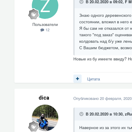
В 20.02.2020 в 09:02,
F M
Знаю одного деревенского 
состоянии, вложил в него 
Пользователи
Я бы сам не отказался от 
12
такого "под заказ" оценива
колдовать над б/у уже лень
С Вашим бюджетом, возможн
Новые из бу имеете ввиду? Н
Цитата
dica
Опубликовано
20 февраля, 2020
В 20.02.2020 в 10:30,
zRu
Наверное из за этого их т