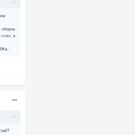
хом
 сборка
 стал, а
ИЖа..
итай?