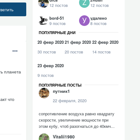
12 постов
12 постов
ветить
bord-51
удалено
9 постов
8 постов
ПОПУЛЯРНЫЕ ДНИ
20 февр 2020
21 февр 2020
22 февр 2020
30 постов
20 постов
14 постов
23 февр 2020
ть планета
9 постов
ПОПУЛЯРНЫЕ ПОСТЫ
путник1
акт что
22 февраля, 2020
сопротивление воздуха равно квадрату
скорости, увеличение мощности при
этом кубу, чтоб разогнаться до 40кмч...
Vitalii1980