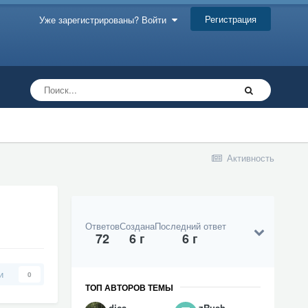
Регистрация
Уже зарегистрированы? Войти
Активность
Ответов
Создана
Последний ответ
72
6 г
6 г
и
0
ТОП АВТОРОВ ТЕМЫ
dica
zRush