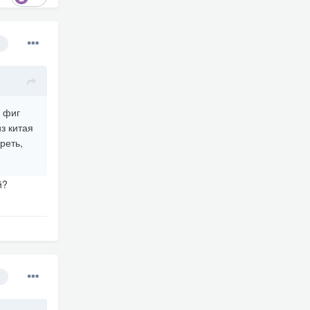
 фиг
з китая
реть,
ай?