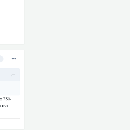
х 750-
м нет.