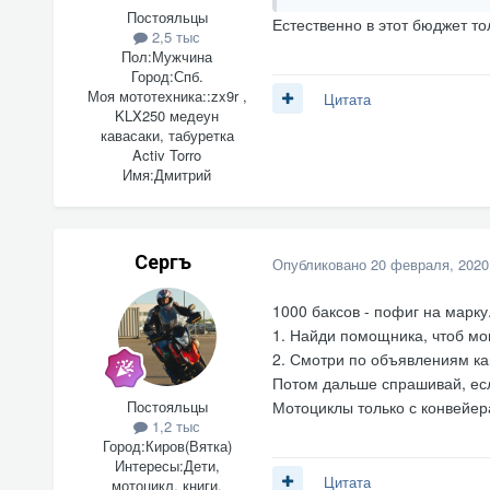
Постояльцы
Естественно в этот бюджет то
2,5 тыс
Пол:
Мужчина
Город:
Спб.
Моя мототехника::
zx9r ,
Цитата
KLX250 медеун
кавасаки, табуретка
Activ Torro
Имя:
Дмитрий
Сергъ
Опубликовано
20 февраля, 2020
1000 баксов - пофиг на марку
1. Найди помощника, чтоб мо
2. Смотри по объявлениям как
Потом дальше спрашивай, есл
Постояльцы
Мотоциклы только с конвейера
1,2 тыс
Город:
Киров(Вятка)
Интересы:
Дети,
Цитата
мотоцикл, книги,