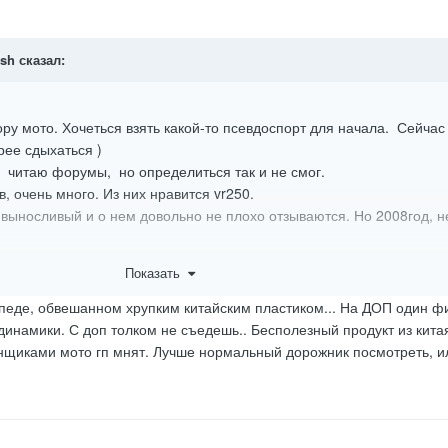
sh
сказал:
ру мото. Хочеться взять какой-то псевдоспорт для начала. Сейчас
рее сдыхаться )
, читаю форумы, но определиться так и не смог.
, очень много. Из них нравится vr250.
 выносливый и о нем довольно не плохо отзываются. Но 2008год, н
а японцев, бюджет 1000$
Показать
педе, обвешанном хрупким китайским пластиком... На ДОП один фи
динамики. С доп толком не съедешь.. Бесполезный продукт из кита
нщиками мото гп мнят. Лучше нормальный дорожник посмотреть, и