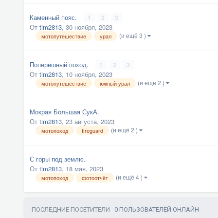
Каменный пояс.
1
2
3
От
tim2813
,
30 ноября, 2023
(и ещё 3 )
мотопутешествие
урал
Поперёшный поход.
1
2
3
От
tim2813
,
10 ноября, 2023
(и ещё 2 )
мотопутешествие
южный урал
Мокрая Большая СукА.
От
tim2813
,
23 августа, 2023
(и ещё 2 )
мотопоход
fireguard
С горы под землю.
От
tim2813
,
18 мая, 2023
(и ещё 4 )
мотопоход
фотоотчёт
ПОСЛЕДНИЕ ПОСЕТИТЕЛИ
0 ПОЛЬЗОВАТЕЛЕЙ ОНЛАЙН