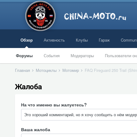
Обзор
Активность
Клубы
Гараж
Communi
Форумы
События
Модераторы
Пользователи он
Главная
Мотоциклы
Мотомир
FAQ Fireguard 250 Trail (Sh
Жалоба
На что именно вы жалуетесь?
Ваша жалоба