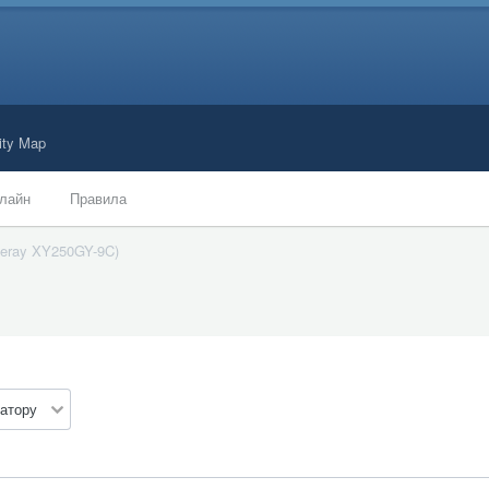
ty Map
лайн
Правила
ineray XY250GY-9C)