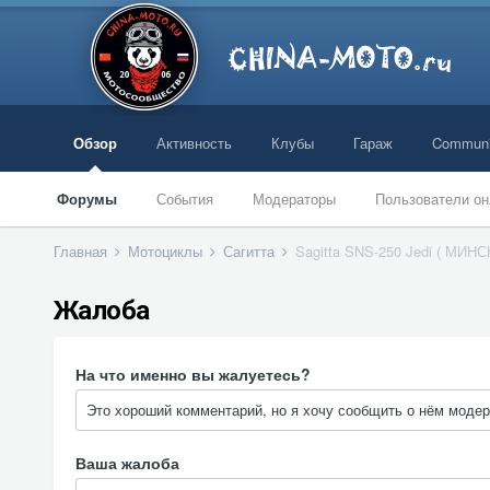
Обзор
Активность
Клубы
Гараж
Communi
Форумы
События
Модераторы
Пользователи он
Главная
Мотоциклы
Сагитта
Sagitta SNS-250 Jedi ( МИНС
Жалоба
На что именно вы жалуетесь?
Ваша жалоба