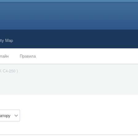
ty Map
лайн
Правила
К С4-250 )