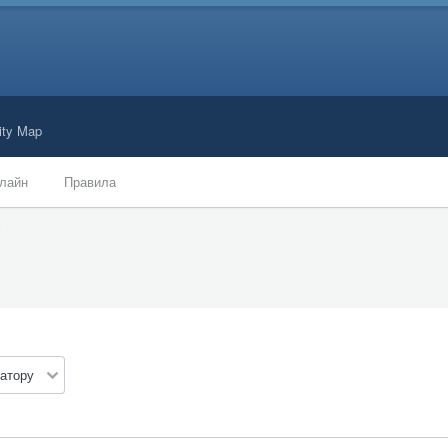
ty Map
лайн
Правила
м