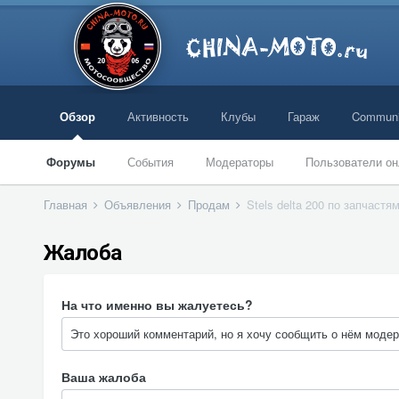
Обзор
Активность
Клубы
Гараж
Communi
Форумы
События
Модераторы
Пользователи он
Главная
Объявления
Продам
Stels delta 200 по запчастя
Жалоба
На что именно вы жалуетесь?
Ваша жалоба