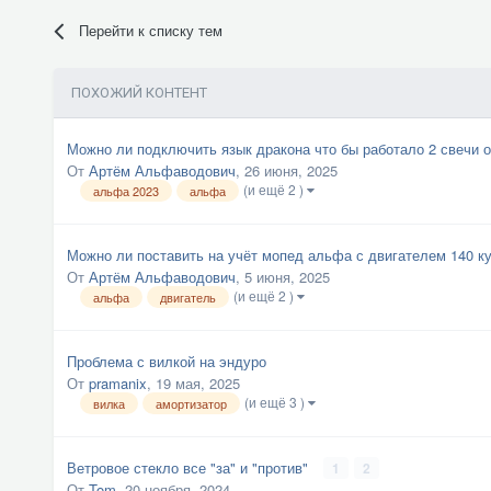
Перейти к списку тем
ПОХОЖИЙ КОНТЕНТ
Можно ли подключить язык дракона что бы работало 2 свечи 
От
Артём Альфаводович
,
26 июня, 2025
(и ещё 2 )
альфа 2023
альфа
Можно ли поставить на учёт мопед альфа с двигателем 140 ку
От
Артём Альфаводович
,
5 июня, 2025
(и ещё 2 )
альфа
двигатель
Проблема с вилкой на эндуро
От
pramanix
,
19 мая, 2025
(и ещё 3 )
вилка
амортизатор
Ветровое стекло все "за" и "против"
1
2
От
Tom
,
20 ноября, 2024