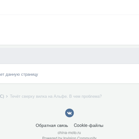
ает данную страницу
ТС)
Течёт сверху вилка на Альфе. В чем проблема?
Обратная связь
Cookie-файлы
china-moto.ru
Powered by Invision Community