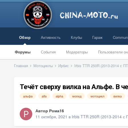
Обзор
Активность
Клубы
Гараж
Communi
Форумы
События
Модераторы
Пользователи он
Главная
Мотоциклы
Ирбис
Irbis TTR 250R (2013-2014 с П
Течёт сверху вилка на Альфе. В 
альфа
alfa
alpha
мопед
мотоцикл
вилка
Автор
Рома16
11 октября, 2021
в
Irbis TTR 250R (2013-2014 с 