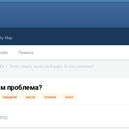
ty Map
лайн
Правила
ТС)
Течёт сверху вилка на Альфе. В чем проблема?
чем проблема?
передняя
масло
потекла
течет
ПТС)