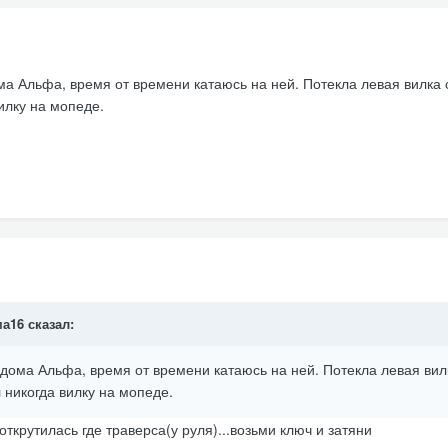
ма Альфа, время от времени катаюсь на ней. Потекла левая вилка 
вилку на мопеде.
а16
сказал:
 дома Альфа, время от времени катаюсь на ней. Потекла левая вил
л никогда вилку на мопеде.
открутилась где траверса(у руля)...возьми ключ и затяни