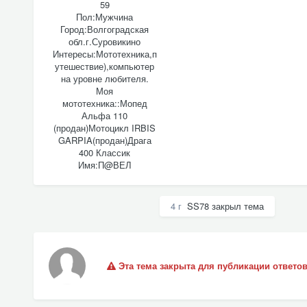
59
Пол:
Мужчина
Город:
Волгоградская
обл.г.Суровикино
Интересы:
Мототехника,п
утешествие),компьютер
на уровне любителя.
Моя
мототехника::
Мопед
Альфа 110
(продан)Мотоцикл IRBIS
GARPIA(продан)Драга
400 Классик
Имя:
П@ВЕЛ
4 г
SS78
закрыл тема
Эта тема закрыта для публикации ответов