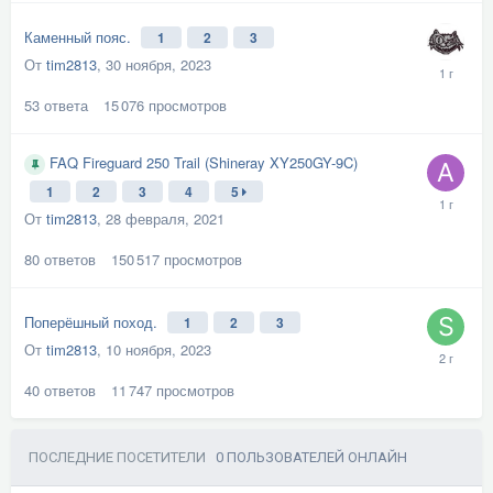
Каменный пояс.
1
2
3
От
tim2813
,
30 ноября, 2023
53
ответа
15 076
просмотров
FAQ Fireguard 250 Trail (Shineray XY250GY-9C)
1
2
3
4
5
От
tim2813
,
28 февраля, 2021
80
ответов
150 517
просмотров
Поперёшный поход.
1
2
3
От
tim2813
,
10 ноября, 2023
40
ответов
11 747
просмотров
ПОСЛЕДНИЕ ПОСЕТИТЕЛИ
0 ПОЛЬЗОВАТЕЛЕЙ ОНЛАЙН