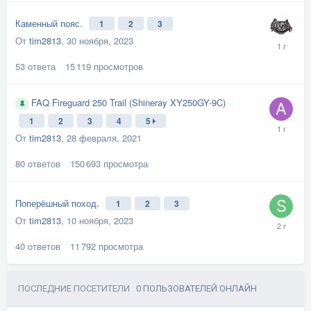
Каменный пояс.
1
2
3
От
tim2813
,
30 ноября, 2023
53
ответа
15 119
просмотров
FAQ Fireguard 250 Trail (Shineray XY250GY-9C)
1
2
3
4
5
От
tim2813
,
28 февраля, 2021
80
ответов
150 693
просмотра
Поперёшный поход.
1
2
3
От
tim2813
,
10 ноября, 2023
40
ответов
11 792
просмотра
ПОСЛЕДНИЕ ПОСЕТИТЕЛИ
0 ПОЛЬЗОВАТЕЛЕЙ ОНЛАЙН