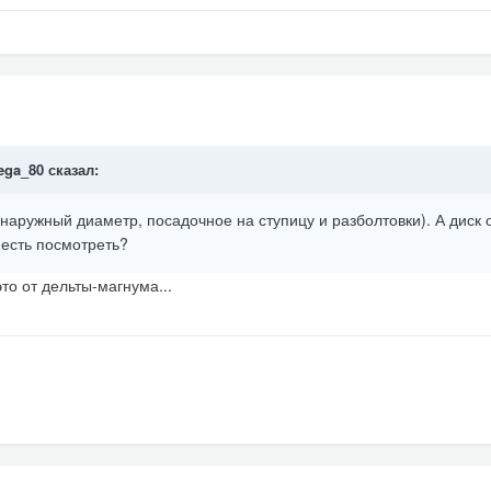
ega_80
сказал:
аружный диаметр, посадочное на ступицу и разболтовки). А диск 
 есть посмотреть?
это от дельты-магнума...