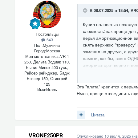
В 08.07.2025 в 18:54,
VR
Купил полностью похожую 
сложность: как проще для
Постояльцы
перья амортизационной вил
643
снять верхнюю "траверсу" 
Пол:
Мужчина
Город:
Москва
заменил на другую, а друг
Моя мототехника::
VR-1
памяти, как бы, всего ОДН
250, Дельта Зодиак 110,
амортизатора- верно я пон
Были: Минск 400 гусь,
возникнет ли у меня в дал
Рейсер рейнджер, Бадж
Боксер 150, Стингрей
аммовилки? Или есть прощ
125
же без снятия данной плит
Эта "плита" крепится к перья
Имя:
Игорь
так, может кто поймёт уже 
Нмлв, проще отсоединить оди
Цитата
VRONE250PR
Опубликовано
10 июля, 2025
(и