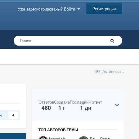
Регистрация
Уже зарегистрированы? Войти
Активность
Ответов
Создана
Последний ответ
460
1 г
1 дн
и
4
ТОП АВТОРОВ ТЕМЫ
Igorolsh
Ро... Ланд...