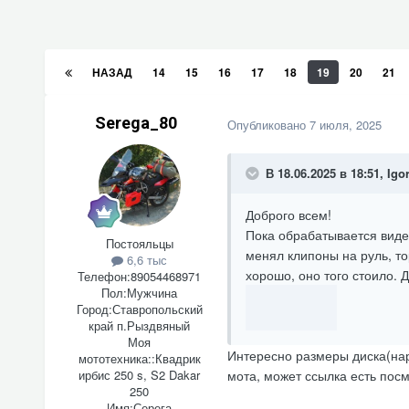
НАЗАД
14
15
16
17
18
19
20
21
Serega_80
Опубликовано
7 июля, 2025
В 18.06.2025 в 18:51,
Igo
Доброго всем!
Пока обрабатывается видео
Постояльцы
менял клипоны на руль, то
6,6 тыс
хорошо, оно того стоило. 
Телефон:
89054468971
Пол:
Мужчина
Город:
Ставропольский
край п.Рыздвяный
Моя
Интересно размеры диска(нару
мототехника::
Квадрик
ирбис 250 s, S2 Dakar
мота, может ссылка есть пос
250
Имя:
Серега