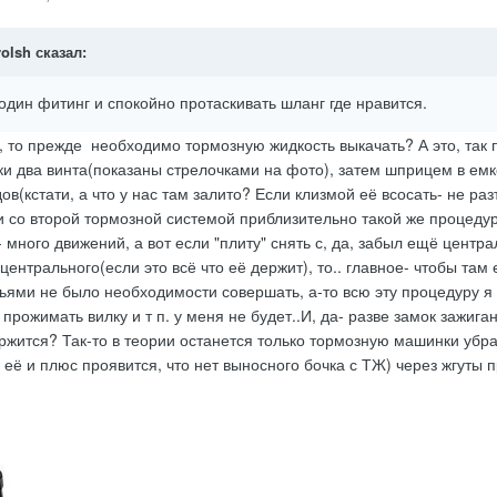
rolsh
сказал:
один фитинг и спокойно протаскивать шланг где нравится.
ь, то прежде необходимо тормозную жидкость выкачать? А это, так
ки два винта(показаны стрелочками на фото), затем шприцем в емк
в(кстати, а что у нас там залито? Если клизмой её всосать- не раз
 со второй тормозной системой приблизительно такой же процеду
 много движений, а вот если "плиту" снять с, да, забыл ещё центр
центрального(если это всё что её держит), то.. главное- чтобы там
рьями не было необходимости совершать, а-то всю эту процедуру я
прожимать вилку и т п. у меня не будет..И, да- разве замок зажига
ржится? Так-то в теории останется только тормозную машинки убра
, её и плюс проявится, что нет выносного бочка с ТЖ) через жгуты 