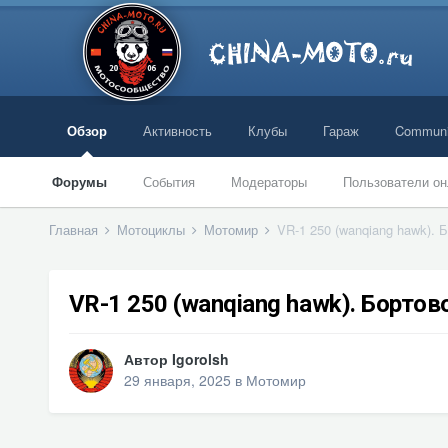
Обзор
Активность
Клубы
Гараж
Communi
Форумы
События
Модераторы
Пользователи он
Главная
Мотоциклы
Мотомир
VR-1 250 (wanqiang hawk). 
VR-1 250 (wanqiang hawk). Бортов
Автор
Igorolsh
29 января, 2025
в
Мотомир