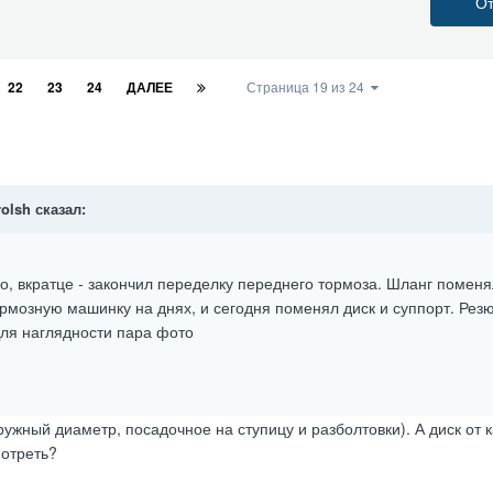
От
22
23
24
ДАЛЕЕ
Страница 19 из 24
rolsh
сказал:
, вкратце - закончил переделку переднего тормоза. Шланг поменя
рмозную машинку на днях, и сегодня поменял диск и суппорт. Рез
Для наглядности пара фото
жный диаметр, посадочное на ступицу и разболтовки). А диск от к
мотреть?