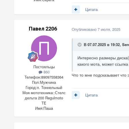
Цитата
Павел 2206
Опубликовано
7 июля, 2025
В 07.07.2025 в 19:32,
Ser
Интересно размеры диска(н
какого мота, может ссылка
Постояльцы
860
Что то мне подсказывает что 
Телефон:
89097558364
Пол:
Мужчина
Город:
п. Тоннельный
Моя мототехника::
Стелс
Цитата
дельта 200 Regulmoto
TE
Имя:
Паша