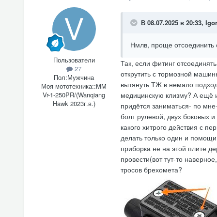
В 08.07.2025 в 20:33,
Igo
Нмлв, проще отсоединить 
Пользователи
Так, если фитинг отсоединят
27
открутить с тормозной машин
Пол:
Мужчина
вытянуть ТЖ в немало подходо
Моя мототехника::
MM
Vr-1-250PR/(Wanqiang
медицинскую клизму? А ещё и
Hawk 2023г.в.)
придётся заниматься- по мне-
болт рулевой, двух боковых и 
какого хитрого действия с пе
делать только один и помощи 
приборка не на этой плите де
провести(вот тут-то наверное
тросов брехомета?