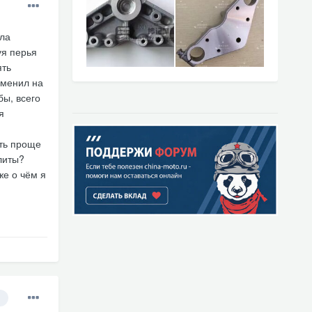
кла
уя перья
ять
аменил на
бы, всего
я
ть проще
литы?
же о чём я