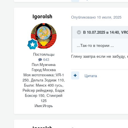
Igorolsh
Опубликовано
10 июля, 2025
В 10.07.2025 в 14:40,
VR
...Так-то в теории ...
Постояльцы
Гляну завтра если не забуду,
643
Пол:
Мужчина
Город:
Москва
Моя мототехника::
VR-1
Цитата
250, Дельта Зодиак 110,
Были: Минск 400 гусь,
Рейсер рейнджер, Бадж
Боксер 150, Стингрей
125
Имя:
Игорь