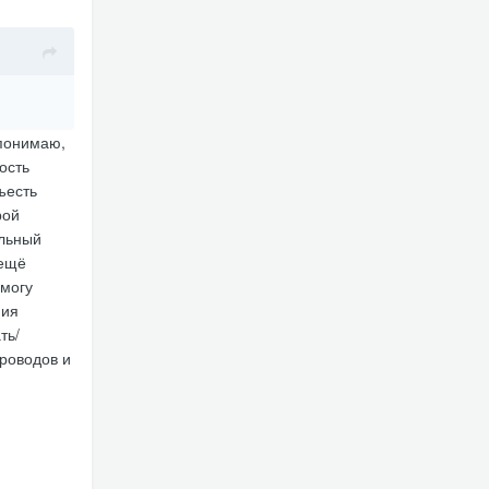
 понимаю,
ость
ъесть
рой
альный
 ещё
 могу
ния
ть/
проводов и