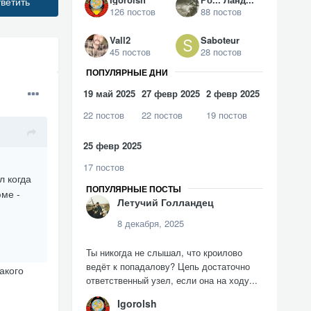
ветить
126 постов
88 постов
Vall2
Saboteur
45 постов
28 постов
ПОПУЛЯРНЫЕ ДНИ
19 май 2025
27 февр 2025
2 февр 2025
22 постов
22 постов
19 постов
25 февр 2025
17 постов
л когда
ПОПУЛЯРНЫЕ ПОСТЫ
юме -
Летучий Голландец
8 декабря, 2025
Ты никогда не слышал, что кроилово
ведёт к попадалову? Цепь достаточно
акого
ответственный узел, если она на ходу...
Igorolsh