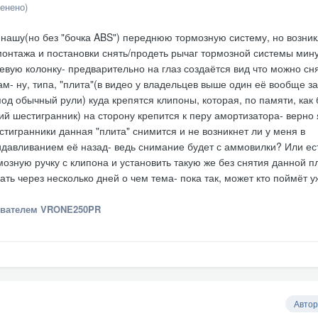
енено)
нашу(но без "бочка ABS") переднюю тормозную систему, но возни
монтажа и постановки снять/продеть рычаг тормозной системы мин
евую колонку- предварительно на глаз создаётся вид что можно сн
ам- ну, типа, "плита"(в видео у владельцев выше один её вообще з
под обычный рули) куда крепятся клипоны, которая, по памяти, как 
 шестигранник) на сторону крепится к перу амортизатора- верно 
стигранники данная "плита" снимится и не возникнет ли у меня в
давливанием её назад- ведь снимание будет с аммовилки? Или ес
озную ручку с клипона и установить такую же без снятия данной п
ть через несколько дней о чем тема- пока так, может кто поймёт у
вателем VRONE250PR
Автор