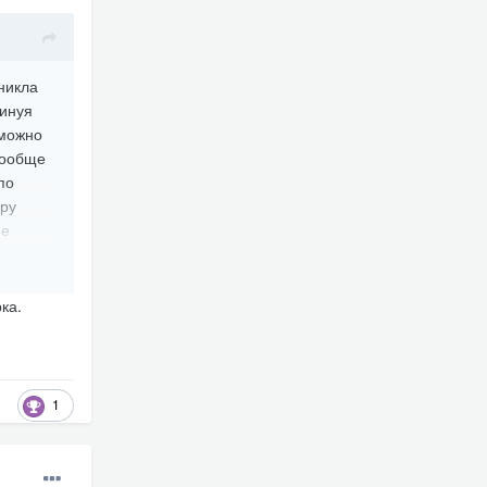
никла
минуя
 можно
вообще
по
еру
не
дет с
ь такую
ма- пока
рка.
1