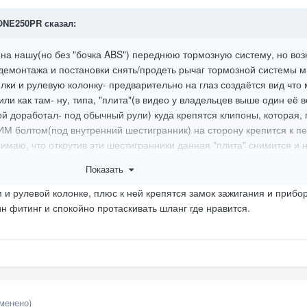
ONE250PR
сказал:
на нашу(но без "бочка ABS") переднюю тормозную систему, но воз
 демонтажа и постановки снять/продеть рычаг тормозной системы 
ки и рулевую колонку- предварительно на глаз создаётся вид что
или как там- ну, типа, "плита"(в видео у владельцев выше один её 
ой доработал- под обычный рули) куда крепятся клипоны, которая, 
ИМ болтом(под внутренний шестигранник) на сторону крепится к п
имаю, что открутив эти шестигранники данная "плита" снимится и 
ьнейшем трудностей с придавливанием её назад- ведь снимание бу
Показать
е вариант снять полностью тормозную ручку с клипона и установит
ы?(Фотографии смогу опубликовать через несколько дней о чем те
м и рулевой колонке, плюс к ней крепятся замок зажигания и прибо
о чём я и даст ответ)
н фитинг и спокойно протаскивать шланг где нравится.
зменено)