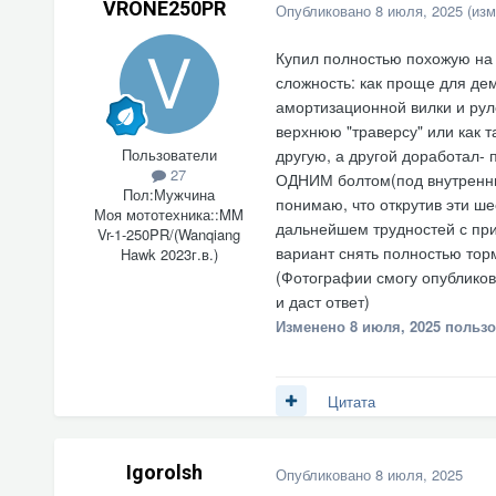
VRONE250PR
Опубликовано
8 июля, 2025
(изм
Купил полностью похожую на 
сложность: как проще для де
амортизационной вилки и рул
верхнюю "траверсу" или как т
Пользователи
другую, а другой доработал- 
27
ОДНИМ болтом(под внутренний
Пол:
Мужчина
понимаю, что открутив эти ше
Моя мототехника::
MM
дальнейшем трудностей с при
Vr-1-250PR/(Wanqiang
вариант снять полностью торм
Hawk 2023г.в.)
(Фотографии смогу опубликова
и даст ответ)
Изменено
8 июля, 2025
пользо
Цитата
Igorolsh
Опубликовано
8 июля, 2025