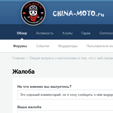
Обзор
Активность
Клубы
Гараж
Communi
Форумы
События
Модераторы
Пользователи он
Главная
Общие вопросы о мототехнике и том, что с ней связ
Жалоба
На что именно вы жалуетесь?
Ваша жалоба