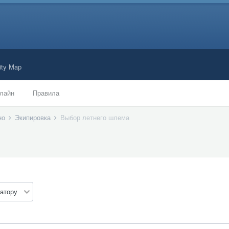
ty Map
лайн
Правила
ано
Экипировка
Выбор летнего шлема