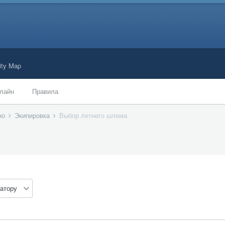
ty Map
лайн
Правила
ано
Экипировка
Выбор летнего шлема