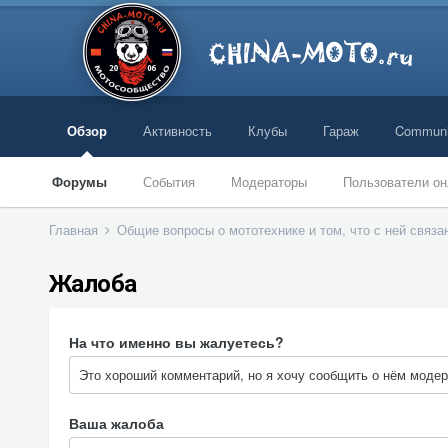
Обзор
Активность
Клубы
Гараж
Communi
Форумы
События
Модераторы
Пользователи он
Главная
Общие вопросы о мототехнике и том, что с ней связ
Жалоба
На что именно вы жалуетесь?
Ваша жалоба