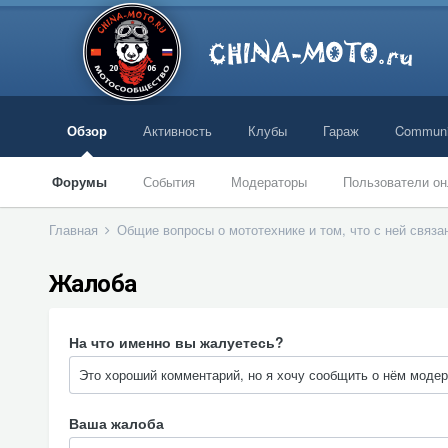
Обзор
Активность
Клубы
Гараж
Communi
Форумы
События
Модераторы
Пользователи он
Главная
Общие вопросы о мототехнике и том, что с ней связ
Жалоба
На что именно вы жалуетесь?
Ваша жалоба