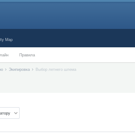
ty Map
лайн
Правила
ано
Экипировка
Выбор летнего шлема