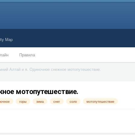
ty Map
лайн
Правила
мний Алтай и я. Одиночное снежное мотопутешествие.
ежное мотопутешествие.
ночное
горы
зима
снег
соло
мотопутешествие