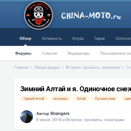
Обзор
Активность
Клубы
Гараж
Communi
Форумы
События
Модераторы
Пользователи он
Главная
Общий раздел
Встречи, прохваты, покатушки
Зи
Зимний Алтай и я. Одиночное сн
Горный Алтай
мотоцикл
Алтай
Путешествие
оди
Автор
Strangerx
9 июня, 2016
в
Встречи, прохваты, покатушки