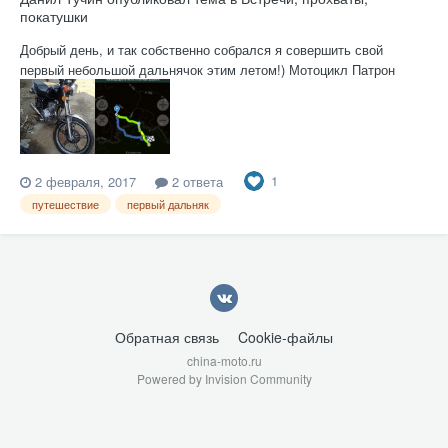
покатушки
Добрый день, и так собственно собрался я совершить свой
первый небольшой дальнячок этим летом!) Мотоцикл Патрон
ТриБут 150, опыт вождения разномастной техники 5 лет, буду рад
советам и ссылкам на полезные материалы!) Также подыскиваю
такого же отмороженного ОДНОГО попутчика на собственном
мотоцикле...
1
2 февраля, 2017
2 ответа
путешествие
первый дальняк
Обратная связь
Cookie-файлы
china-moto.ru
Powered by Invision Community