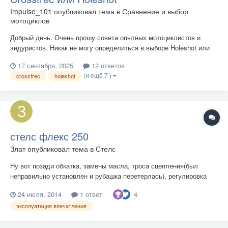
Impulse_101
опубликовал тема в
Сравнение и выбор
мотоциклов
Добрый день. Очень прошу совета опытных мотоциклистов и
эндуристов. Никак не могу определиться в выборе Holeshot или
Crosstrec 1. Водянка мощнее, бодрее, жару хорошо переносит
17 сентября, 2025
12 ответов
(что актуально), но пугает риск пробить шланг или помять
(и ещё 7 )
crosstrec
holeshot
радиатор (цены, мрак. Патрубки 8к, 2 радиатора 18к). Да и проб...
стелс флекс 250
Злат
опубликовал тема в
Стелс
Ну вот позади обкатка, замены масла, троса сцепления(был
неправильно установлен и рубашка перетерлась), регулировка
клапанов, натяжение цепи и прочие мелочи. Мотоцикл служит
4
24 июля, 2014
1 ответ
верой и правдой, выполняет именно те задачи, для которых и был
куплен и в общем-то радует. В молодости был Чезет-350 и
эксплуатация впечатления
сравнив...