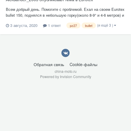
Всем добрый день. Помогите с проблемой. Ехал на своем Eurotex
bullet 150, поднялся в небольшую горку(около 8-9° и 4-6 метров) и
резко пропала реакция на газ, затем он вообще заглох.
(и ещё 3 )
3 августа, 2020
1 ответ
pz27
bullet
Посмотрел, тросик целый, заслонка открывается. Силовой провод
искру даёт (проверил на автомобильной свече....
Обратная связь
Cookie-файлы
china-moto.ru
Powered by Invision Community