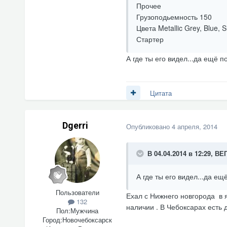
Прочее
Грузоподьемность 150
Цвета Metallic Grey, Blue, Sl
Стартер
А где ты его видел...да ещё 
Цитата
Dgerri
Опубликовано
4 апреля, 2014
В 04.04.2014 в 12:29, В
А где ты его видел...да е
Пользователи
Ехал с Нижнего новгорода в ян
132
наличии . В Чебоксарах есть
Пол:
Мужчина
Город:
Новочебоксарск