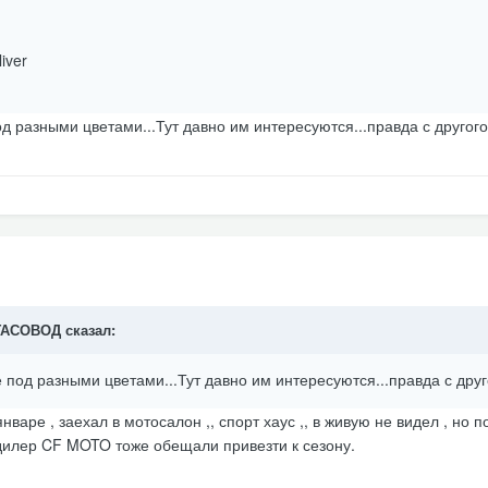
iver
под разными цветами...Тут давно им интересуются...правда с другог
ЕГАСОВОД сказал:
щё под разными цветами...Тут давно им интересуются...правда с дру
варе , заехал в мотосалон ,, спорт хаус ,, в живую не видел , но по
 дилер CF MOTO тоже обещали привезти к сезону.