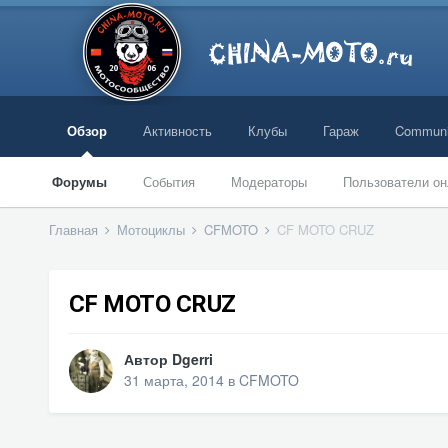
Обзор
Активность
Клубы
Гараж
Communi
Форумы
События
Модераторы
Пользователи он
Главная
Мотоциклы
CFMOTO
CF MOTO CRUZ
CF MOTO CRUZ
Автор
Dgerri
31 марта, 2014
в
CFMOTO