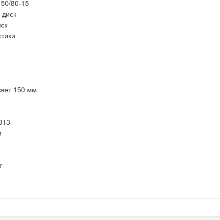
150/80-15
 диск
иск
стики
вет 150 мм
813
л
r