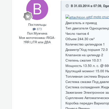
В 31.03.2014 в 07:39, Dge
cf moto cruz
Двигатель и привод
Постояльцы
Тип двигателя Одноцилин
873
Пол:
Мужчина
Число тактов 4
Моя мототехника::
RIGA-
Объем 244.30 см³
7RR LiTR или ДВА
Количество цилиндров 1
Диаметр*Ход поршня 72.0 
Клапанов на цилиндр 2
Степень сжатия 10.0:1
Мощность 13.50 л. с. @ 66
Крутящий момент 15.00 Н
Топливная система Впрыск
Система смазки Под давле
Система охлаждения Жидк
Зажигание Электронное з
Сцепление Автоматическо
Коробка передач Вариато
Привод Ремень