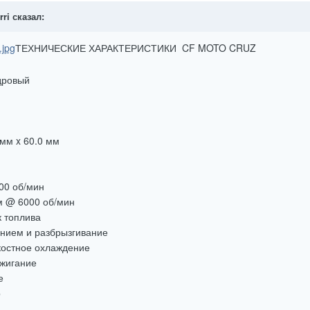
rri сказал:
.jpg
ТЕХНИЧЕСКИЕ ХАРАКТЕРИСТИКИ CF MOTO CRUZ
дровый
мм x 60.0 мм
00 об/мин
м @ 6000 об/мин
 топлива
нием и разбрызгивание
остное охлаждение
ажигание
е
р