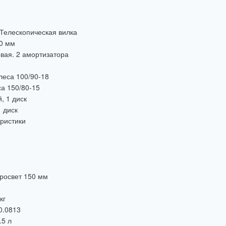
Телескопическая вилка
0 мм
вая. 2 амортизатора
леса 100/90-18
а 150/80-15
, 1 диск
 диск
ристики
росвет 150 мм
кг
0.0813
.5 л