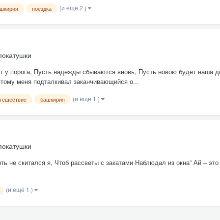
(и ещё 2 )
шкирия
поездка
покатушки
ят у порога, Пусть надежды сбываются вновь, Пусть новою будет наша д
этому меня подталкивал заканчивающийся о...
(и ещё 1 )
тешествие
башкирия
покатушки
пять не скитался я, Чтоб рассветы с закатами Наблюдал из окна” Ай – э
(и ещё 1 )