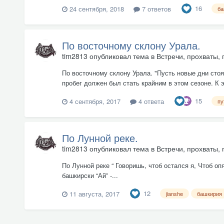
16
24 сентября, 2018
7 ответов
ба
По восточному склону Урала.
tim2813
опубликовал тема в
Встречи, прохваты, 
По восточному склону Урала. "Пусть новые дни сто
пробег должен был стать крайним в этом сезоне. К 
15
4 сентября, 2017
4 ответа
пу
По Лунной реке.
tim2813
опубликовал тема в
Встречи, прохваты, 
По Лунной реке “ Говоришь, чтоб остался я, Чтоб о
башкирски “Ай” -...
12
11 августа, 2017
jianshe
башкирия