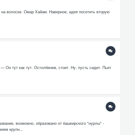
ма на волоске. Омар Хайам. Наверное, идея посетить вторую
 Он тут как тут. Остолбенев, стоит. Ну, пусть сидит. Пьет
вание, возможно, образовано от башкирского "нурлы" -
ием крупн...