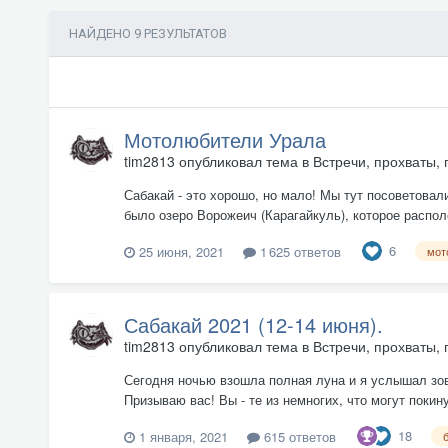
НАЙДЕНО 9 РЕЗУЛЬТАТОВ
Мотолюбители Урала
tim2813
опубликовал тема в
Встречи, прохваты, 
Сабакай - это хорошо, но мало! Мы тут посоветовал
было озеро Ворожеич (Карагайкуль), которое распо
6
25 июня, 2021
1 625 ответов
мот
Сабакай 2021 (12-14 июня).
tim2813
опубликовал тема в
Встречи, прохваты, 
Сегодня ночью взошла полная луна и я услышал зов.
Призываю вас! Вы - те из немногих, что могут покин
18
1 января, 2021
615 ответов