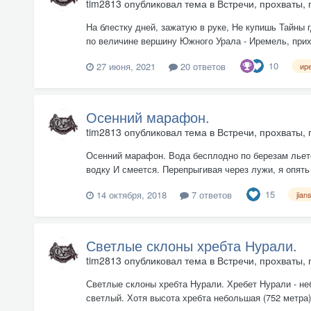
tim2813
опубликовал тема в
Встречи, прохваты, 
На блестку дней, зажатую в руке, Не купишь Тайны г
по величине вершину Южного Урала - Иремель, прихо
10
27 июня, 2021
20 ответов
ир
Осенний марафон.
tim2813
опубликовал тема в
Встречи, прохваты, 
Осенний марафон. Вода бесплодно по березам льется
водку И смеется. Перепрыгивая через лужи, я опять б
15
14 октября, 2018
7 ответов
jian
Светлые склоны хребта Нурали.
tim2813
опубликовал тема в
Встречи, прохваты, 
Светлые склоны хребта Нурали. Хребет Нурали - не
светлый. Хотя высота хребта небольшая (752 метра