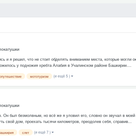
покатушки
ись и я решил, что не стоит обделять вниманием места, которые могли о
ложилось у подножия хребта Алабия в Учалинском районе Башкирии....
(и ещё 5 )
опутешествие
мототуризм
покатушки
 Он был безмолвным, но всё же я уловил его, словно он звучал в моей 
уть свой дом, проехать тысячи километров, преодолев себя, справив...
(и ещё 7 )
башкирия
слет