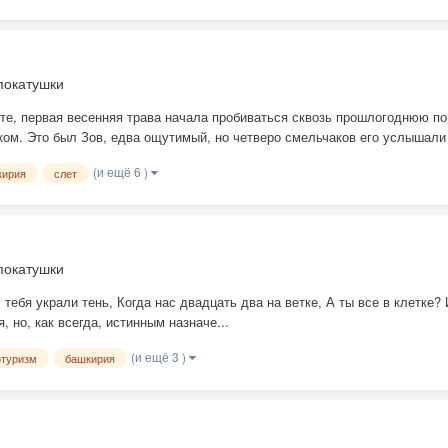
покатушки
те, первая весенняя трава начала пробиваться сквозь прошлогоднюю п
ком. Это был Зов, едва ощутимый, но четверо смельчаков его услышали 
(и ещё 6 )
кирия
слет
покатушки
 тебя украли тень, Когда нас двадцать два на ветке, А ты все в клетке
 но, как всегда, истинным назначе...
(и ещё 3 )
туризм
башкирия