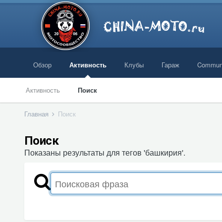
Обзор
Активность
Клубы
Гараж
Commun
Активность
Поиск
Главная
Поиск
Поиск
Показаны результаты для тегов 'башкирия'.