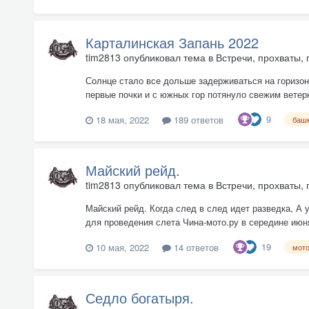
Карталинская Запань 2022
tim2813
опубликовал тема в
Встречи, прохваты, 
Солнце стало все дольше задерживаться на горизон
первые почки и с южных гор потянуло свежим ветер
9
18 мая, 2022
189 ответов
баш
Майский рейд.
tim2813
опубликовал тема в
Встречи, прохваты, 
Майский рейд. Когда след в след идет разведка, А у
для проведения слета Чина-мото.ру в середине июня,
19
10 мая, 2022
14 ответов
мото
Седло богатыря.