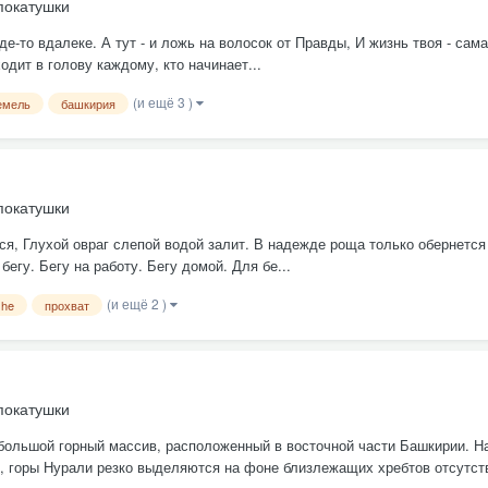
покатушки
де-то вдалеке. А тут - и ложь на волосок от Правды, И жизнь твоя - са
дит в голову каждому, кто начинает...
(и ещё 3 )
емель
башкирия
покатушки
, Глухой овраг слепой водой залит. В надежде роща только обернется —
егу. Бегу на работу. Бегу домой. Для бе...
(и ещё 2 )
she
прохват
покатушки
большой горный массив, расположенный в восточной части Башкирии. Наз
), горы Нурали резко выделяются на фоне близлежащих хребтов отсутств