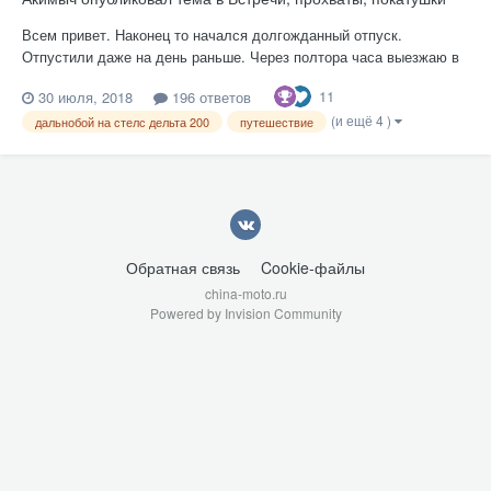
Всем привет. Наконец то начался долгожданный отпуск.
Отпустили даже на день раньше. Через полтора часа выезжаю в
Альметьевск к Андрюхе Шалашову. От туда уже дергаем на
11
30 июля, 2018
196 ответов
Алтай. Т.к. отпустили на день раньше,смысла мчать до
(и ещё 4 )
Альметьевска за один присест нет. Поеду не спеша ,за полтора
дальнобой на стелс дельта 200
путешествие
дня. Завтра перено...
Обратная связь
Cookie-файлы
china-moto.ru
Powered by Invision Community