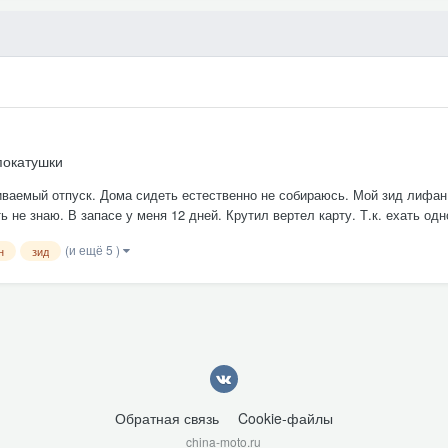
покатушки
иваемый отпуск. Дома сидеть естественно не собираюсь. Мой зид лифан
 не знаю. В запасе у меня 12 дней. Крутил вертел карту. Т.к. ехать одн
(и ещё 5 )
н
зид
Обратная связь
Cookie-файлы
china-moto.ru