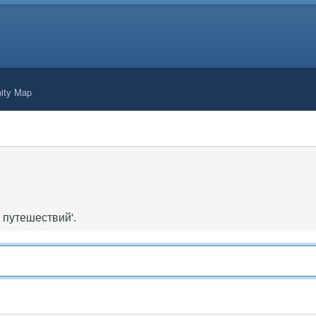
ity Map
 путешествий'.