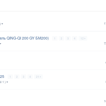
1
)
тель QING-QI 200 GY БМ200)
1
2
3
4
12
7
125
1
2
3
4
21
ё 1 )
1