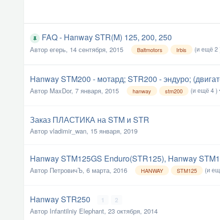
FAQ - Hanway STR(M) 125, 200, 250
(и ещё 2 
Автор
егерь
,
14 сентября, 2015
Baltmotors
Irbis
Hanway STM200 - мотард; STR200 - эндуро; (двига
(и ещё 4 )
Автор
MaxDor
,
7 января, 2015
hanway
stm200
Заказ ПЛАСТИКА на STM и STR
Автор
vladimir_wan
,
15 января, 2019
Hanway STM125GS Enduro(STR125), Hanway STM
(и ещ
Автор
ПетровичЪ
,
6 марта, 2016
HANWAY
STM125
Hanway STR250
1
2
Автор
Infantilniy Elephant
,
23 октября, 2014