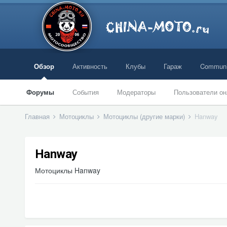
Обзор
Активность
Клубы
Гараж
Communi
Форумы
События
Модераторы
Пользователи он
Главная
Мотоциклы
Мотоциклы (другие марки)
Hanway
Hanway
Мотоциклы Hanway