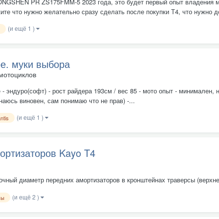
ZONGSHEN PR ZS175FMM-5 2023 года, это будет первый опыт владения мо
ите что нужно желательно сразу сделать после покупки Т4, что нужно до
(и ещё 1 )
ре. муки выбора
мотоциклов
е - эндуро(софт) - рост райдера 193см / вес 85 - мото опыт - минимален,
наюсь виновен, сам понимаю что не прав) -...
(и ещё 1 )
ntis
ортизаторов Kayo T4
очный диаметр передних амортизаторов в кронштейнах траверсы (верхне
(и ещё 2 )
сы