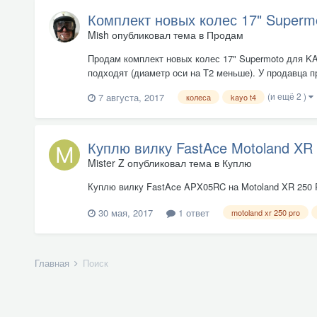
Комплект новых колес 17" Supermo
Mish
опубликовал тема в
Продам
Продам комплект новых колес 17" Supermoto для KAY
подходят (диаметр оси на T2 меньше). У продавца пр
(и ещё 2 )
7 августа, 2017
колеса
kayo t4
Куплю вилку FastAce Motoland XR 
Mister Z
опубликовал тема в
Куплю
Куплю вилку FastAce APX05RC на Motoland XR 250 Pro
30 мая, 2017
1 ответ
motoland xr 250 pro
Главная
Поиск