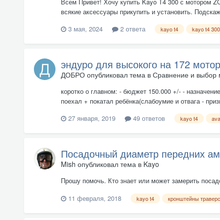
Всем Привет! Хочу купить Kayo T4 300 с мотором 
всякие аксессуары прикупить и установить. Подскаж
3 мая, 2024
2 ответа
kayo t4
kayo t4 300
эндуро для высокого на 172 мото
ДОБРО
опубликовал тема в
Сравнение и выбор 
коротко о главном: - бюджет 150.000 +/- - назначени
поехал + покатал ребёнка(слабоумие и отвага - приз
27 января, 2019
49 ответов
kayo t4
ava
Посадочный диаметр передних ам
Mish
опубликовал тема в
Kayo
Прошу помочь. Кто знает или может замерить посад
11 февраля, 2018
kayo t4
кронштейны травер