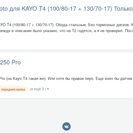
to для KAYO T4 (100/80-17 + 130/70-17) Тольк
O T4 (100/80-17 + 130/70-17). Обода стальные. Без тормозных дисков. К
ежде в описании было указано, что на Т2 годятся, а я не проверил. Посл
250 Pro
 (на Kayo T4 такая же). Или хотя бы правое перо. Еще взял бы датчик с
(и ещё 3 )
передняя вилка