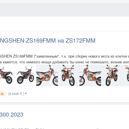
 ZONGSHEN ZS169FMM на ZS172FMM
HEN ZS169FMM ("заявленным", т.к. при сборке нового мота из клетки во
 кажется, что немного мощи добавить бы коню не помешало, возник вопр
(и ещё 4 )
 t2
300 2023