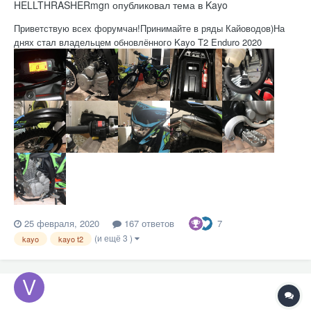
HELLTHRASHERmgn
опубликовал тема в
Kayo
Приветствую всех форумчан!Принимайте в ряды Кайоводов)На
днях стал владельцем обновлённого Kayo T2 Enduro 2020
модельного года.Так как в сети очень мало информации про этот
мотоцикл решил создать новую тему,вдруг это кому нибудь
окажется полезным,т.к я сам подчерпнул много полезного на
этом форуме....
7
25 февраля, 2020
167 ответов
(и ещё 3 )
kayo
kayo t2