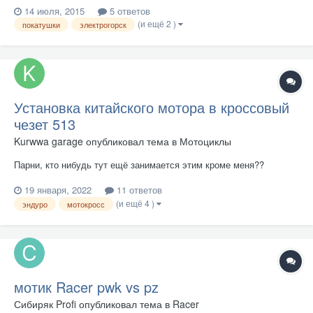
14 июля, 2015
5 ответов
проблематично.
(и ещё 2 )
покатушки
электрогорск
Установка китайского мотора в кроссовый
чезет 513
Kurwwa garage
опубликовал тема в
Мотоциклы
Парни, кто нибудь тут ещё занимается этим кроме меня??
19 января, 2022
11 ответов
(и ещё 4 )
эндуро
мотокросс
мотик Racer pwk vs pz
Сибиряк Profi
опубликовал тема в
Racer