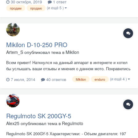
30 октября, 2019
1 ответ
(и ещё 5 )
продам
продаю
Mikilon D-10-250 PRO
Artem_S
опубликовал тема в
Mikilon
Всем привет! Наткнулся на данный аппарат в интернете и хотел
бы услышать ваши отзывы и мнения о данном мото. Понравились
его ТТХ, наличие FastAce, кикстартера и приборной панели. Вот
(и ещё 4 )
7 июля, 2014
40 ответов
Mikilon
enduro
его ТТХ: Тип двигателя: одноцилиндровый четырёхтактный,
жидкостного охлаждения Диаметр цилиндра: 70 мм. Ход
поршня:...
Regulmoto SK 200GY-5
Alex25
опубликовал тема в
Regulmoto
Regulmoto SK 200GY-5 Характеристики: - Объем двигателя: 197