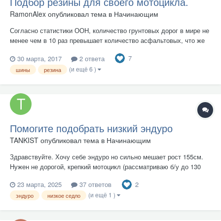
Подбор резины для своего мотоцикла.
RamonAlex
опубликовал тема в
Начинающим
Согласно статистики ООН, количество грунтовых дорог в мире не
менее чем в 10 раз превышает количество асфальтовых, что же
касается собственно бездорожья, то тут открываются
7
30 марта, 2017
2 ответа
неограниченные просторы для действий. Поэтому неудивительно,
(и ещё 6 )
что производители моторезины придают большое внимание
шины
резина
вседорожному...
Помогите подобрать низкий эндуро
TANKIST
опубликовал тема в
Начинающим
Здравствуйте. Хочу себе эндуро но сильно мешает рост 155см.
Нужен не дорогой, крепкий мотоцикл (рассматриваю б/у до 130
тысяч рублей). Хард энудро не занимаюсь и не буду заниматься,
2
23 марта, 2025
37 ответов
но и не хочется что бы мотоцикл развалился после неожиданно
(и ещё 1 )
высокого прыжка. Питбайки не рассматриваю. А если еще и пт...
эндуро
низкое седло