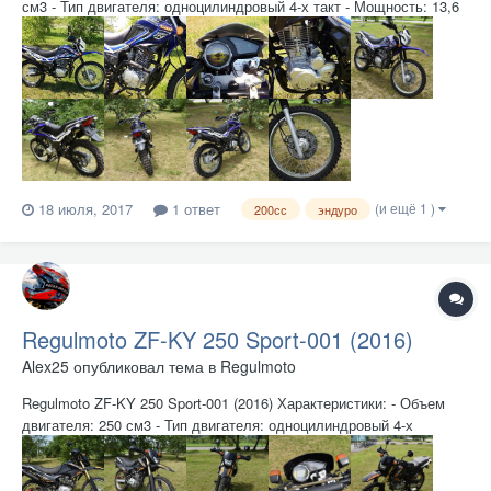
см3 - Тип двигателя: одноцилиндровый 4-х такт - Мощность: 13,6
л.с. - Балансировочный вал: отсутствует - ГРМ: цепь - Габариты,
мм: 1800х860х500 - Система охлаждения: воздушная - Топливо:
92/95 - Макс. скорость:...
(и ещё 1 )
18 июля, 2017
1 ответ
200сс
эндуро
Regulmoto ZF-KY 250 Sport-001 (2016)
Alex25
опубликовал тема в
Regulmoto
Regulmoto ZF-KY 250 Sport-001 (2016) Характеристики: - Объем
двигателя: 250 см3 - Тип двигателя: одноцилиндровый 4-х
тактовый - Мощность: 16,32 л.с/7500 об.мин - Балансировочный
вал: отсутствует - ГРМ: цепь - Габариты, мм: 2200×880×1230 -
Система охлаждения: воздушная - То...