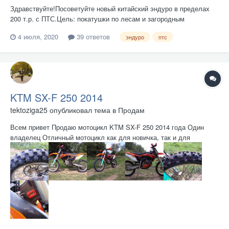
Здравствуйте!Посоветуйте новый китайский эндуро в пределах
200 т.р. с ПТС.Цель: покатушки по лесам и загородным
тропамМой рост: 182 см.Мой вес: 88 кг. Нахожусь в РФ.Ранее
4 июля, 2020
39 ответов
эндуро
птс
недолгое время владел Honda Shadow VT1100, потом понял что
хочется загородных покатушек.
KTM SX-F 250 2014
tektoziga25
опубликовал тема в
Продам
Всем привет Продаю мотоцикл KTM SX-F 250 2014 года Один
владелец Отличный мотоцикл как для новичка, так и для
профессионала. Мотоцикл использовал для любительских
тренировок по мотокроссу, один раз участвовал в кантри-кросс.
Пробег 118 моточасов. На 80 часах перебиралась подвеск...