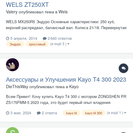
WELS ZT250XT
Valery
опубликовал тема в
Wels
WELS MX250R5 Эндуро Основные характеристики: 250 куб,
верхний распредвал, балансный вал. Колеса 21/18. Перевернутая
вилка.
5 апреля, 2014
2 640 ответов
(и ещё 3 )
Эндуро
кроссовый
Аксессуары и Улучшения Kayo T4 300 2023
DieThisWay
опубликовал тема в
Kayo
Всем Привет! Хочу купить Kayo T4 300 с мотором ZONGSHEN PR
ZS175FMM-5 2023 года, это будет первый опыт владения
мотоциклом, и сразу бы хотелось сделать нужный апгрейд и
(и ещё 1 )
3 мая, 2024
2 ответа
kayo t4
kayo t4 300
всякие аксессуары прикупить и установить. Подскажите что
нужно желательно сразу сделать после покупки Т4, что нужно
докупить, какие...