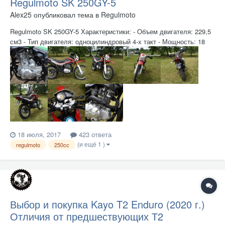
Regulmoto SK 250GY-5
Alex25
опубликовал тема в
Regulmoto
Regulmoto SK 250GY-5 Характеристики: - Объем двигателя: 229,5
см3 - Тип двигателя: одноцилиндровый 4-х такт - Мощность: 18
л.с. - Балансировочный вал: есть - ГРМ: цепь - Габариты, мм:
1800х860х500 - Система охлаждения: воздушное - Топливо: 92/95
- Макс. скорость: 130 км/ч...
18 июля, 2017
423 ответа
(и ещё 1 )
regulmoto
250cc
Выбор и покупка Kayo T2 Enduro (2020 г.)
Отличия от предшествующих Т2