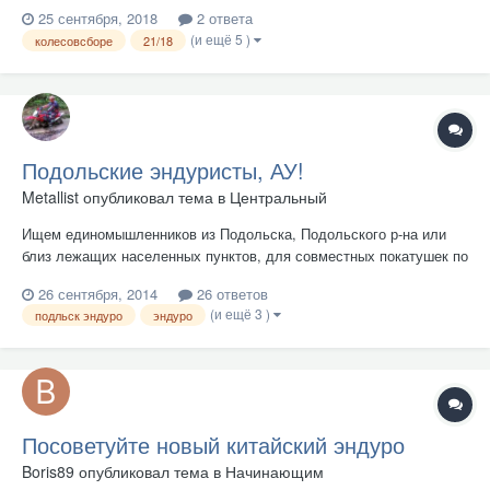
25 сентября, 2018
2 ответа
(и ещё 5 )
колесовсборе
21/18
Подольские эндуристы, АУ!
Metallist
опубликовал тема в
Центральный
Ищем единомышленников из Подольска, Подольского р-на или
близ лежащих населенных пунктов, для совместных покатушек по
полям и лесам.
26 сентября, 2014
26 ответов
(и ещё 3 )
подльск эндуро
эндуро
Посоветуйте новый китайский эндуро
Boris89
опубликовал тема в
Начинающим