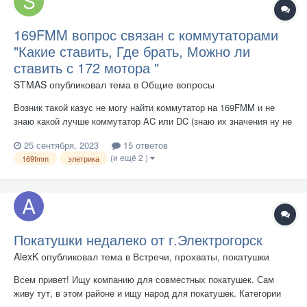
169FMM вопрос связан с коммутаторами
"Какие ставить, Где брать, Можно ли
ставить с 172 мотора "
STMAS
опубликовал тема в
Общие вопросы
Возник такой казус не могу найти коммутатор на 169FMM и не
знаю какой лучше коммутатор AC или DC (знаю их значения ну не
могу понять какой лучше) Вижу на ютубе в гугле много на 172 (я
25 сентября, 2023
15 ответов
конечно знаю что он король 250кб. не тот что мой 169) возникает
(и ещё 2 )
169fmm
элетрика
вопрос можно ли ставить с 172 коммутаторы...
Покатушки недалеко от г.Электрогорск
AlexK
опубликовал тема в
Встречи, прохваты, покатушки
Всем привет! Ищу компанию для совместных покатушек. Сам
живу тут, в этом районе и ищу народ для покатушек. Категории
нет, номеров нет, сами понимаете перемещаться куда-то далеко