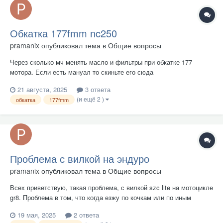
Обкатка 177fmm nc250
pramanix
опубликовал тема в
Общие вопросы
Через сколько мч менять масло и фильтры при обкатке 177
мотора. Если есть мануал то скиньте его сюда
21 августа, 2025
3 ответа
(и ещё 2 )
обкатка
177fmm
Проблема с вилкой на эндуро
pramanix
опубликовал тема в
Общие вопросы
Всех приветствую, такая проблема, с вилкой szc lite на мотоцикле
gr8. Проблема в том, что когда езжу по кочкам или по иным
препятствиям, в момент когда вилка начинает сжиматься или
19 мая, 2025
2 ответа
разжиматься она издает звук будто что-то внутри ударяется и это