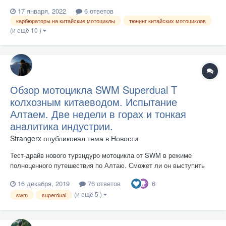
17 января, 2022
6 ответов
карбюраторы на китайские мотоциклы
тюнинг китайских мотоциклов
(и ещё 10 )
Обзор мотоцикла SWM Superdual T
колхозным китаеводом. Испытание
Алтаем. Две недели в горах и тонкая
аналитика индустрии.
Strangerx
опубликовал тема в
Новости
Тест-драйв нового турэндуро мотоцикла от SWM в режиме
полноценного путешествия по Алтаю. Сможет ли он выступить
достойной альтернативой лёгким чекухам вне асфальта?Впервые
6
16 декабря, 2019
76 ответов
об этом мотоцикле я прочитал на байкпосте в далёком, незрелом,
(и ещё 5 )
почти пелёночном 2015 году и помню, что он немного вдруг резко
swm
superdual
вы...