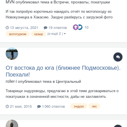
MVN
опубликовал тема в
Встречи, прохваты, покатушки
И так попробую коротенько накидать отчёт по мотопоходу из
Новокузнецка в Хакасию. Заодно разберусь с загрузкой фото
через другой сайт. В общем осенью 2019г приобрел я мопед
10
13 августа, 2021
19 ответов
ирбис гс 110. Т.к. годиков мне не мало, а именно на тот момент
(и ещё 2 )
было уже 35, кататься по закоулкам да по ближайшей местно...
мототуризм
казыр
От востока до юга (ближнее Подмосковье).
Поехали!
roller-i
опубликовал тема в
Центральный
Товарищи эндуроводы, предлагаю в этой теме договариваться о
покатушках в означенной местности, дабы не захламлять
соседние темы, а так же что бы никто не упустил информацию. У
21 мая, 2015
1 060 ответов
эндуро
лес
меня пока конкретных предложений нет, но в воскресенье надо
выбираться, хоть и куда глаза глядят. :) Кстати, кто знает, ок...