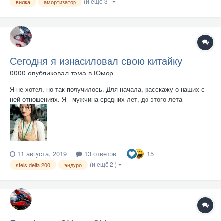
(и ещё 3 )
вилка
амортизатор
ощущается даже руками. Даже при езде по хорошему асфаль...
Сегодня я изнасиловал свою китайку
0000
опубликовал тема в
Юмор
Я не хотел, но так получилось. Для начала, расскажу о наших с
ней отношениях. Я - мужчина средних лет, до этого лета
считавший себя вполне вменяемым человеком. Она -
отвратительно криво сваренная из бракованных китайских
запчастей тарахтелка, провалявшаяся где-то на складах с 2014
год...
15
11 августа, 2019
13 ответов
(и ещё 2 )
stels delta 200
эндуро