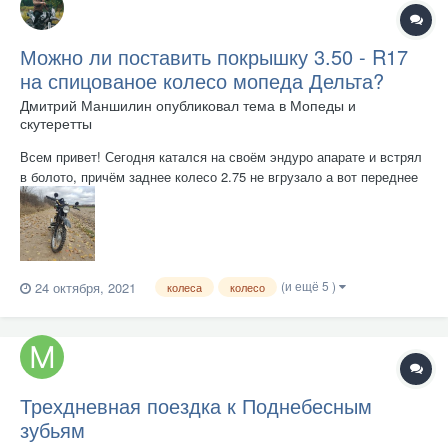
Можно ли поставить покрышку 3.50 - R17
на спицованое колесо мопеда Дельта?
Дмитрий Маншилин
опубликовал тема в
Мопеды и
скутеретты
Всем привет! Сегодня катался на своём эндуро апарате и встрял
в болото, причём заднее колесо 2.75 не вгрузало а вот переднее
2.50, тонуло в грязи из за своей конкости, я хочу заднюю
покрышку одеть на переднее колесо на назад поставить 3.50,
станет ли оно?
(и ещё 5 )
24 октября, 2021
колеса
колесо
Трехдневная поездка к Поднебесным
зубьям