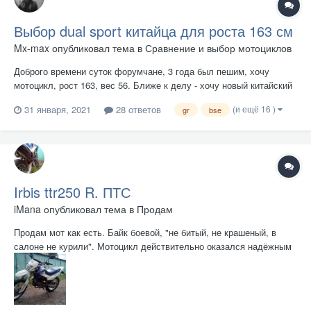
Выбор dual sport китайца для роста 163 см
Mx-max
опубликовал тема в
Сравнение и выбор мотоциклов
Доброго времени суток форумчане, 3 года был пешим, хочу
мотоцикл, рост 163, вес 56. Ближе к делу - хочу новый китайский
дюал спорт, смотрел - смотрел сайты, магазины и прочее, но,
(и ещё 16 )
31 января, 2021
28 ответов
gr
bse
нигде нихрена не пишут - высоту по делу, и птску. Опыт владения
suzuki inazuma 400, irbis ttr 250 cross, kawasaki su...
Irbis ttr250 R. ПТС
iMana
опубликовал тема в
Продам
Продам мот как есть. Байк боевой, "не битый, не крашеный, в
салоне не курили". Мотоцикл действительно оказался надёжным
вопреки своим китайским корням. Куплен новым в салоне в 2014.
Последние 3 года эксплуатация 90%- город. На самом деле
удобно. 3 комплекта резины: город, лес, зима. Для удобства с...