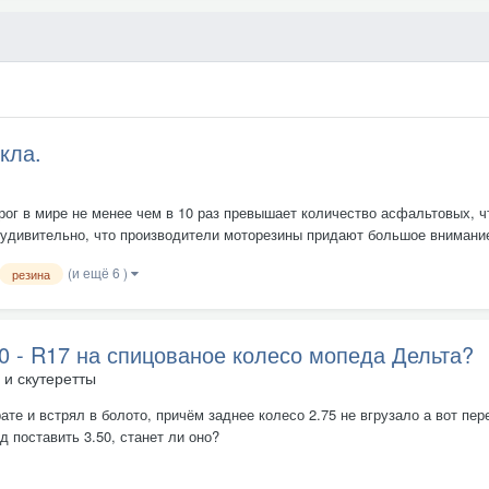
кла.
ог в мире не менее чем в 10 раз превышает количество асфальтовых, ч
еудивительно, что производители моторезины придают большое внимани
(и ещё 6 )
резина
0 - R17 на спицованое колесо мопеда Дельта?
и скутеретты
те и встрял в болото, причём заднее колесо 2.75 не вгрузало а вот перед
 поставить 3.50, станет ли оно?