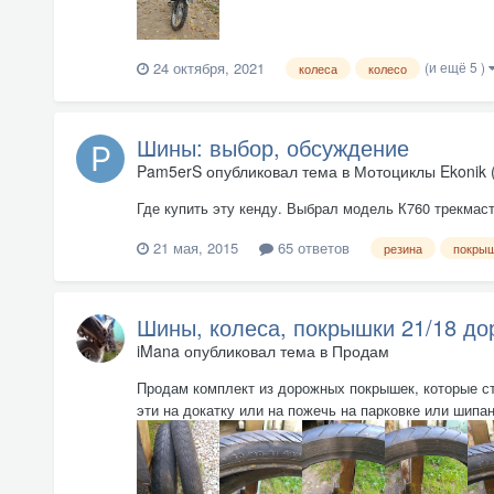
(и ещё 5 )
24 октября, 2021
колеса
колесо
Шины: выбор, обсуждение
Pam5erS
опубликовал тема в
Мотоциклы Ekonik 
Где купить эту кенду. Выбрал модель К760 трекмаст
21 мая, 2015
65 ответов
резина
покры
Шины, колеса, покрышки 21/18 до
iMana
опубликовал тема в
Продам
Продам комплект из дорожных покрышек, которые сто
эти на докатку или на пожечь на парковке или шипан