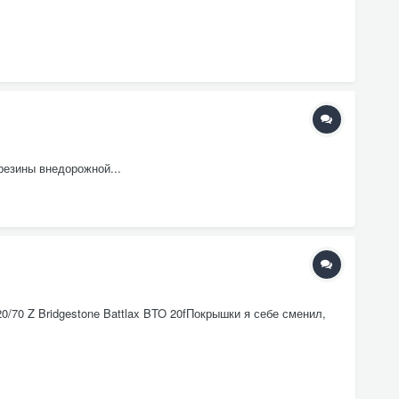
резины внедорожной...
/70 Z Bridgestone Battlax BTO 20fПокрышки я себе сменил,