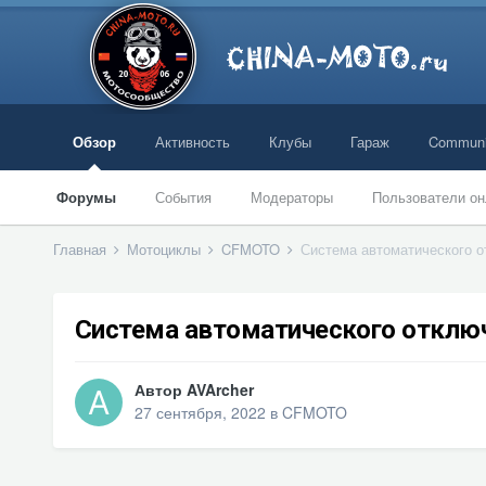
Обзор
Активность
Клубы
Гараж
Communi
Форумы
События
Модераторы
Пользователи он
Главная
Мотоциклы
CFMOTO
Система автоматического о
Система автоматического отклю
Автор
AVArcher
27 сентября, 2022
в
CFMOTO