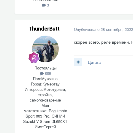
3
ThunderButt
Опубликовано
28 сентября, 2022
скорее всего, реле времени.
Цитата
Постояльцы
889
Пол:
Мужчина
Город:
Кумертау
Интересы:
Мототуризм,
стройка,
самогоноварение
Моя
мототехника::
Regulmoto
Sport 003 Pro, СИНИЙ
Suzuki V-Strom DL650XT
Имя:
Сергей