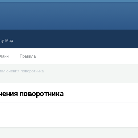
ty Map
лайн
Правила
тключения поворотника
чения поворотника