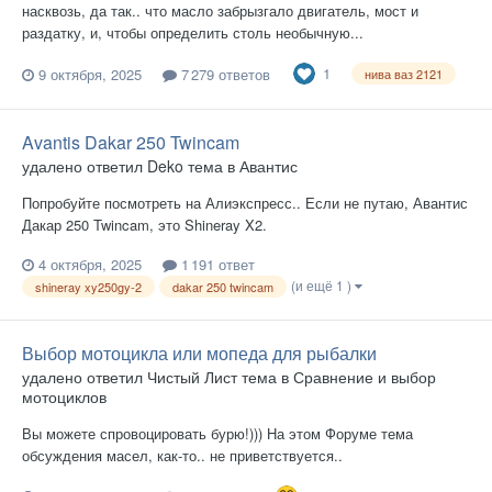
насквозь, да так.. что масло забрызгало двигатель, мост и
раздатку, и, чтобы определить столь необычную...
1
9 октября, 2025
7 279 ответов
нива ваз 2121
Avantis Dakar 250 Twincam
удалено
ответил
Deko
тема в
Авантис
Попробуйте посмотреть на Алиэкспресс.. Если не путаю, Авантис
Дакар 250 Twincam, это Shineray X2.
4 октября, 2025
1 191 ответ
(и ещё 1 )
shineray xy250gy-2
dakar 250 twincam
Выбор мотоцикла или мопеда для рыбалки
удалено
ответил
Чистый Лист
тема в
Сравнение и выбор
мотоциклов
Вы можете спровоцировать бурю!))) На этом Форуме тема
обсуждения масел, как-то.. не приветствуется..