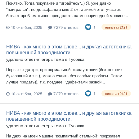
Понятно. Тогда покупайте и "играйтесь"..) Я, уже давно
"наигрался", но до асфальта мне 2 км, а зимой этот участок
бывает проблематично преодолеть на моноприводной машине...
1
10 октября, 2025
7 279 ответов
нива ваз 2121
НИВА - как много в этом слове... и другая автотехника
повышенной проходимости.
удалено
ответил
егерь
тема в
Тусовка
Первые года три, при нормальной эксплуатации (без жестких
буксований и т.п.), можно ездить без особых проблем. Потом..
лучше продать)), т.к. позднее, "дефектами разной...
1
10 октября, 2025
7 279 ответов
нива ваз 2121
НИВА - как много в этом слове... и другая автотехника
повышенной проходимости.
удалено
ответил
егерь
тема в
Тусовка
На днях на моей машине "компактный стальной" проржавел