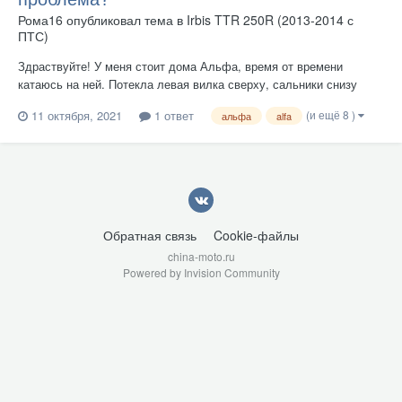
Рома16
опубликовал тема в
Irbis TTR 250R (2013-2014 с
ПТС)
Здраствуйте! У меня стоит дома Альфа, время от времени
катаюсь на ней. Потекла левая вилка сверху, сальники снизу
расположены, не знаю они ли это, просто не разбирал никогда
(и ещё 8 )
11 октября, 2021
1 ответ
альфа
alfa
вилку на мопеде.
Обратная связь
Cookie-файлы
china-moto.ru
Powered by Invision Community