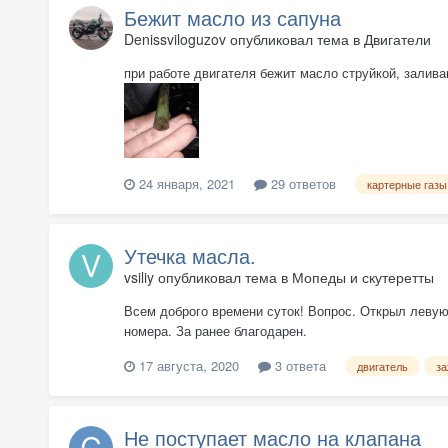
Бежит масло из сапуна
Denissviloguzov
опубликовал тема в
Двигатели
при работе двигателя бежит масло струйкой, залив
24 января, 2021
29 ответов
картерные газы
Утечка масла.
vsiliy
опубликовал тема в
Мопеды и скутеретты
Всем доброго времени суток! Вопрос. Открыл левую
номера. За ранее благодарен.
17 августа, 2020
3 ответа
двигатель
за
Не поступает масло на клапана