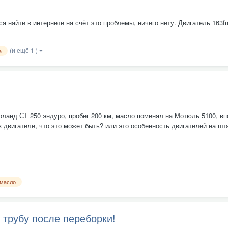
я найти в интернете на счёт это проблемы, ничего нету. Двигатель 163f
(и ещё 1 )
а
оланд СТ 250 эндуро, пробег 200 км, масло поменял на Мотюль 5100, вп
в двигателе, что это может быть? или это особенность двигателей на штан
масло
трубу после переборки!