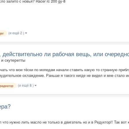
о залито с новья? Racer rc 200 gy-8
(и ещё 2 )
ger
 действительно ли рабочая вещь, или очередн
и скутеретты
чать что мои тёски по мопедам начали ставить какую то странную прибл
нудительное охлаждение. Раньше я такого нигде не видел и мне стало ин
(и ещё 8 )
радиатор
ера?
 что нужно лить масло не только в двигатель но и в Редуктор!! Так вот