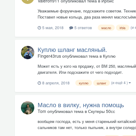
Valeron911
опубликовал тема в
Ирбис
Уважаемые форумчане, подскажите советом. Техника I
Поставил новые кольца, два раза менял маслосъёмн
(и 
5 мая, 2018
5 ответов
масло
irbis
Куплю шланг масляный.
Finger43rus
опубликовал тема в
Куплю
Может есть у кого на продажу, от ВМ 250, маслян
двигателя. Или подскажите от чего подходит.
(и ещё 4 )
8 апреля, 2018
куплю
шланг
Масло в вилку, нужна помощь
Tom
опубликовал тема в
Скутеры 50сс
вообщем господа, есть у меня старенький китайский
сальников там нет, только пыльник, а внутри солидо