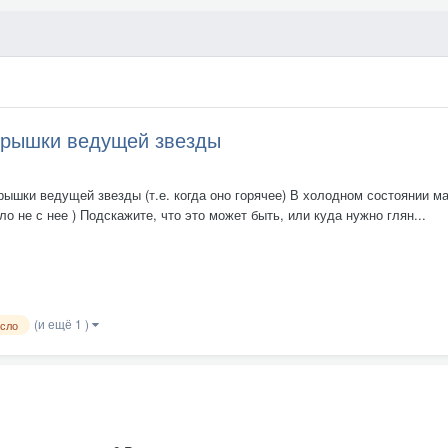
 крышки ведущей звезды
рышки ведущей звезды (т.е. когда оно горячее) В холодном состоянии ма
ло не с нее ) Подскажите, что это может быть, или куда нужно глян...
(и ещё 1 )
сло