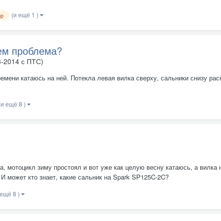
(и ещё 1 )
ор
чем проблема?
3-2014 с ПТС)
емени катаюсь на ней. Потекла левая вилка сверху, сальники снизу расп
(и ещё 8 )
а, мотоцикл зиму простоял и вот уже как целую весну катаюсь, а вилка 
И может кто знает, какие сальник на Spark SP125C-2C?
 ещё 8 )