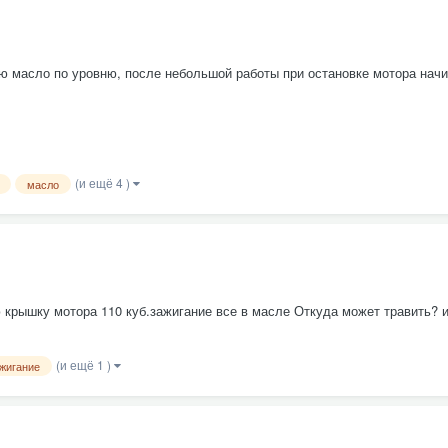
аю масло по уровню, после небольшой работы при остановке мотора начи
(и ещё 4 )
масло
 крышку мотора 110 куб.зажигание все в масле Откуда может травить? и
(и ещё 1 )
жигание