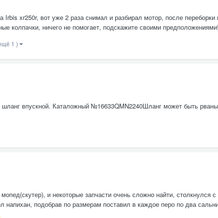
rbis xr250r, вот уже 2 раза снимал и разбирал мотор, после переборки 
ые колпачки, ничего не помогает, подскажите своими предположениями!
ещё 1 )
ый шланг впускной. Каталожный №16633QMN2240Шланг может быть рваным
 мопед(скутер), и некоторые запчасти очень сложно найти, столкнулся с
л напихан, подобрав по размерам поставил в каждое перо по два сальник