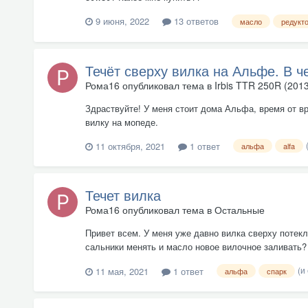
9 июня, 2022
13 ответов
масло
редукт
Течёт сверху вилка на Альфе. В 
Рома16
опубликовал тема в
Irbis TTR 250R (201
Здраствуйте! У меня стоит дома Альфа, время от вр
вилку на мопеде.
11 октября, 2021
1 ответ
альфа
alfa
Течет вилка
Рома16
опубликовал тема в
Остальные
Привет всем. У меня уже давно вилка сверху потекл
сальники менять и масло новое вилочное заливать? 
(и
11 мая, 2021
1 ответ
альфа
спарк