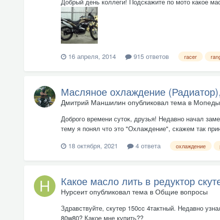
Добрый день коллеги! Подскажите по мото какое масл
16 апреля, 2014
915 ответов
racer
ran
Масляное охлаждение (Радиатор),
Дмитрий Маншилин
опубликовал тема в
Мопеды 
Доброго времени суток, друзья! Недавно начал заме
тему я понял что это "Охлаждение", скажем так при
18 октября, 2021
4 ответа
охлаждение
Какое масло лить в редуктор скут
Нурсеит
опубликовал тема в
Общие вопросы
Здравствуйте, скутер 150cc 4тактный. Недавно узнал
80w80? Какое мне купить??