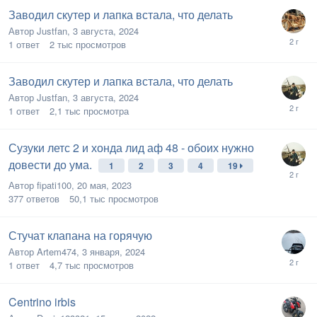
Заводил скутер и лапка встала, что делать
Автор
Justfan
,
3 августа, 2024
1
ответ
2 тыс
просмотров
Заводил скутер и лапка встала, что делать
Автор
Justfan
,
3 августа, 2024
1
ответ
2,1 тыс
просмотра
Сузуки летс 2 и хонда лид аф 48 - обоих нужно
довести до ума.
1
2
3
4
19
Автор
fipati100
,
20 мая, 2023
377
ответов
50,1 тыс
просмотров
Стучат клапана на горячую
Автор
Artem474
,
3 января, 2024
1
ответ
4,7 тыс
просмотров
Centrino irbis