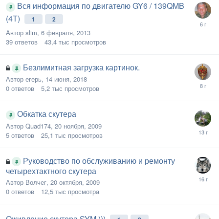
Вся информация по двигателю GY6 / 139QMB
(4Т)
1
2
Автор
slim
,
6 февраля, 2013
39
ответов
43,4 тыс
просмотров
Безлимитная загрузка картинок.
Автор
егерь
,
14 июня, 2018
0
ответов
5,2 тыс
просмотров
Обкатка скутера
Автор
Quad174
,
20 ноября, 2009
5
ответов
25,1 тыс
просмотров
Руководство по обслуживанию и ремонту
четырехтактного скутера
Автор
Волчег
,
20 октября, 2009
0
ответов
12,5 тыс
просмотра
Оживление скутера SYM )))