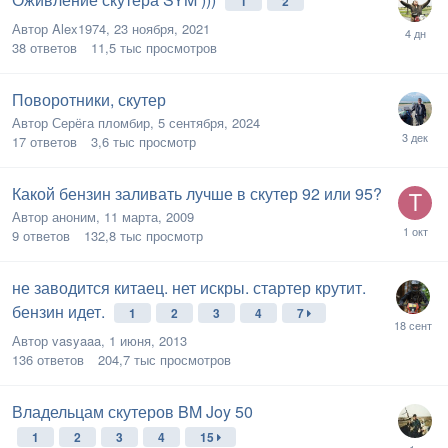
1
2
Автор
Alex1974
,
23 ноября, 2021
38
ответов
11,5 тыс
просмотров
Поворотники, скутер
Автор
Серёга пломбир
,
5 сентября, 2024
17
ответов
3,6 тыс
просмотр
Какой бензин заливать лучше в скутер 92 или 95?
Автор
аноним
,
11 марта, 2009
9
ответов
132,8 тыс
просмотр
не заводится китаец. нет искры. стартер крутит.
бензин идет.
1
2
3
4
7
Автор
vasyaaa
,
1 июня, 2013
136
ответов
204,7 тыс
просмотров
Владельцам скутеров BM Joy 50
1
2
3
4
15