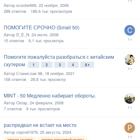
Автор
scooter666
,
22 ноября, 2006
288
ответов
186,6 тыс
просмотров
ПОМОГИТЕ СРОЧНО (Smail 50)
Автор
D_E_N
,
24 июля, 2008
15
ответов
9,1 тыс
просмотра
Помогите пожалуйста разобраться с китайским
скутером
1
2
3
4
8
Автор
Станислав 98
,
18 ноября, 2021
158
ответов
28,8 тыс
просмотр
MINT - 50 Медленно набирает обороты.
Автор
Ostap
,
24 февраля, 2008
7
ответов
9 тыс
просмотров
распредвал не встает на место
Автор
сергей1979
,
25 августа, 2024
ремонт скутера
замена поршневой группы