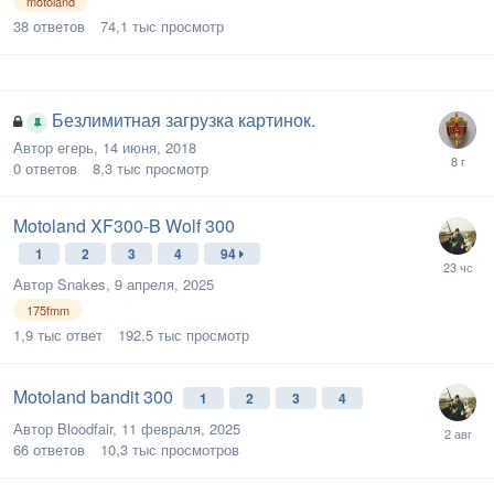
motoland
38
ответов
74,1 тыс
просмотр
Безлимитная загрузка картинок.
Автор
егерь
,
14 июня, 2018
0
ответов
8,3 тыс
просмотр
Motoland XF300-B Wolf 300
1
2
3
4
94
Автор
Snakes
,
9 апреля, 2025
175fmm
1,9 тыс
ответ
192,5 тыс
просмотр
Motoland bandit 300
1
2
3
4
Автор
Bloodfair
,
11 февраля, 2025
66
ответов
10,3 тыс
просмотров