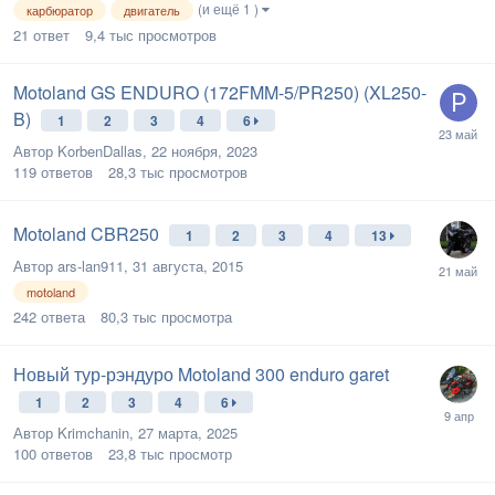
(и ещё 1 )
карбюратор
двигатель
21
ответ
9,4 тыс
просмотров
Motoland GS ENDURO (172FMM-5/PR250) (XL250-
B)
1
2
3
4
6
Автор
KorbenDallas
,
22 ноября, 2023
119
ответов
28,3 тыс
просмотров
Motoland CBR250
1
2
3
4
13
Автор
ars-lan911
,
31 августа, 2015
motoland
242
ответа
80,3 тыс
просмотра
Новый тур-рэндуро Motoland 300 enduro garet
1
2
3
4
6
Автор
Krimchanin
,
27 марта, 2025
100
ответов
23,8 тыс
просмотр