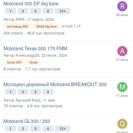
Motoland 300 DF big bore
1
2
3
4
13
Автор
ANIX
,
17 марта, 2024
(и ещё 1 )
мотоленд 300
300df big bore
254
ответа
48,6 тыс
просмотров
Motoland Texas 300 175 FMM
Автор
Александр25
,
22 июля, 2024
texas 300
texas
8
ответов
7,7 тыс
просмотров
Мотоцикл дорожный Motoland BREAKOUT 300
1
2
3
4
Автор
Арсений Кипр
,
11 мая
79
ответов
4,9 тыс
просмотров
Motoland GL300 / 250
1
2
3
4
12