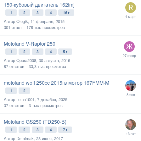
150-кубовый двигатель 162fmj
1
2
3
4
16
Автор
Olegik
,
11 февраля, 2015
301
ответ
178 тыс
просмотров
Motoland V-Raptor 250
1
2
3
4
5
Автор
Opora2008
,
30 августа, 2016
87
ответов
33,3 тыс
просмотра
motoland wolf 250cc 2015гв мотор 167FMM-M
1
2
Автор
Гоша1001
,
7 декабря, 2025
37
ответов
3 тыс
просмотров
Motoland GS250 (TD250-B)
1
2
3
4
7
Автор
Dmalmak
,
28 июня, 2017