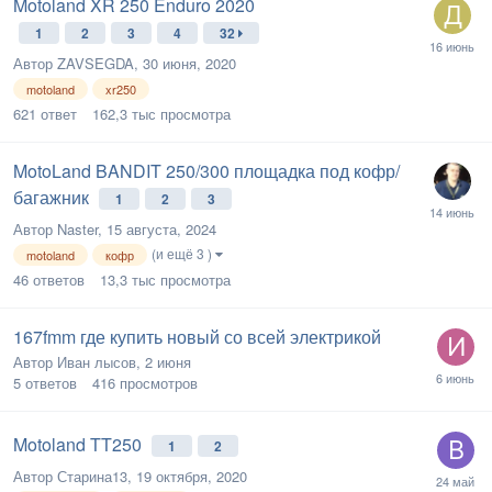
Motoland XR 250 Enduro 2020
1
2
3
4
32
Автор
ZAVSEGDA
,
30 июня, 2020
motoland
xr250
621
ответ
162,3 тыс
просмотра
MotoLand BANDIT 250/300 площадка под кофр/
багажник
1
2
3
Автор
Naster
,
15 августа, 2024
(и ещё 3 )
motoland
кофр
46
ответов
13,3 тыс
просмотра
167fmm где купить новый со всей электрикой
Автор
Иван лысов
,
2 июня
5
ответов
416
просмотров
Motoland TT250
1
2
Автор
Старина13
,
19 октября, 2020