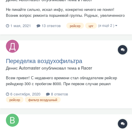
Не пинайте сильно, искал инфу, конкретно ничего не понял!
Возник вопрос ремонта поршневой группы. Родных, увеличенного
размера, как я понял не бывает. От чего можно купить поршень
(и ещё 2 )
1 мая, 2021
13 ответов
рейсер
цпг
под расточку родного цилиндра? Мот рейсер рейнджер 300. ?
Переделка воздухофильтра
Денис Automaster
опубликовал тема в
Racer
Всем привет! С недавнего времени стал обладателем рейсер
рейнджер 300 с пробегом 8000. При первом случае решил
продуть воздушный фильтр! В конечном итоге я его так и не
6 сентября, 2020
8 ответов
вытащил! Но больше всего меня удивило то что элемент
рейсер
фильтр воздушный
работает задом наперёд (в сравнении с автомобильным). Работая
в автосервисе бо...