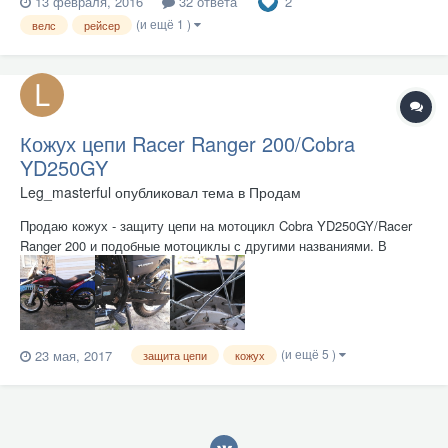
2
13 февраля, 2016
32 ответа
(и ещё 1 )
велс
рейсер
Кожух цепи Racer Ranger 200/Cobra
YD250GY
Leg_masterful
опубликовал тема в
Продам
Продаю кожух - защиту цепи на мотоцикл Cobra YD250GY/Racer
Ranger 200 и подобные мотоциклы с другими названиями. В
комплекте есть все необходимое для установки на мотоцикл.
Кожух проверен на личном мотоцикле пробегом в 1500 км. и
отлично себя зарекомендовал. Всю конструкцию придумывал и
дорабатывал...
(и ещё 5 )
23 мая, 2017
защита цепи
кожух