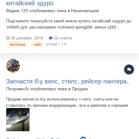
китайский эдуро
Вадим 123
опубликовал тема в
Начинающим
Подскажите пожалуйста какой можно купить китайский эндуро до
100000 руб. рассматривал motoland spring200 ,минск х250 ,
RECER Panther 250 Не для гонок а для передвижения по горной
26 декабря, 2018
22 ответа
лесистой местности
(и ещё 1 )
мотолэнд
кайо
Запчасти б\у велс, стелс, рейсер пантера..
ПетровичЪ
опубликовал тема в
Продам
Продам запчасти б\у использовались 1 лето, сняты или не
ставились по причине модернизации.. все в рабочем и хорошем
состоянии Остатки... Сидение для любителей комфорта(шире и
мягче чем у рейсера, стелса эндуро, крепление одинаково) -
2000р - РЕЗЕРВ Резина задняя SBLONG (...