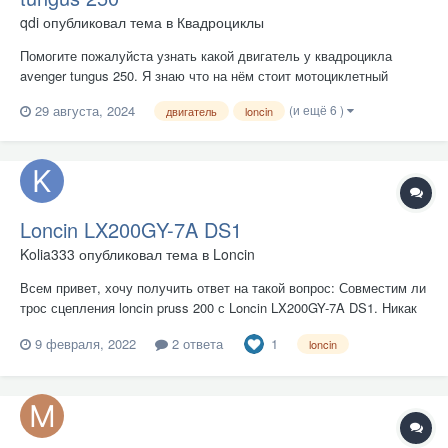
qdi
опубликовал тема в
Квадроциклы
Помогите пожалуйста узнать какой двигатель у квадроцикла
avenger tungus 250. Я знаю что на нём стоит мотоциклетный
двигатель Loncin 250 см³ на 1 цилиндр, а я хочу узнать точную
(и ещё 6 )
29 августа, 2024
двигатель
loncin
модель двигателя
Loncin LX200GY-7A DS1
Kolia333
опубликовал тема в
Loncin
Всем привет, хочу получить ответ на такой вопрос: Совместим ли
трос сцепления loncin pruss 200 с Loncin LX200GY-7A DS1. Никак
не могу найти информацию, заранее спасибо за ответ!
1
9 февраля, 2022
2 ответа
loncin