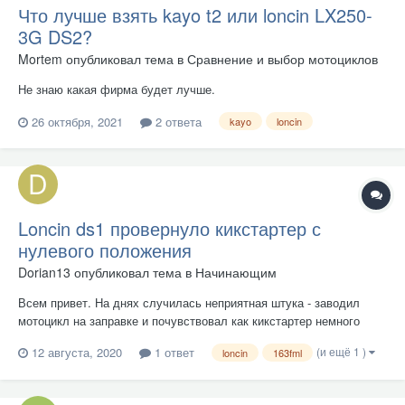
Что лучше взять kayo t2 или loncin LX250-
3G DS2?
Mortem
опубликовал тема в
Сравнение и выбор мотоциклов
Не знаю какая фирма будет лучше.
26 октября, 2021
2 ответа
kayo
loncin
Loncin ds1 провернуло кикстартер с
нулевого положения
Dorian13
опубликовал тема в
Начинающим
Всем привет. На днях случилась неприятная штука - заводил
мотоцикл на заправке и почувствовал как кикстартер немного
ушёл в строну, при следующем нажатии на него он вообще
(и ещё 1 )
12 августа, 2020
1 ответ
loncin
163fml
отстрелил и прокрутился немного вперёд, теперь в закрытом
положении ножка кика не стоит вертикально как и должна, а
ложится...