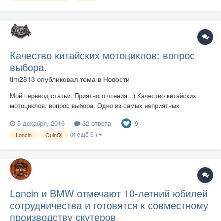
производству оружия Roy...
Качество китайских мотоциклов: вопрос
выбора.
tim2813
опубликовал тема в
Новости
Мой перевод статьи. Приятного чтения. :) Качество китайских
мотоциклов: вопрос выбора. Одно из самых неприятных
заявлений, которые я регулярно слышу: "Китайские заводы не в
9
5 декабря, 2016
32 ответа
состоянии обеспечить постоянное качество китайских
(и ещё 6 )
мотоциклов". Это отдельное замечание является полным
Loncin
QuinQi
вздором. Если мы...
Loncin и BMW отмечают 10-летний юбилей
сотрудничества и готовятся к совместному
производству скутеров