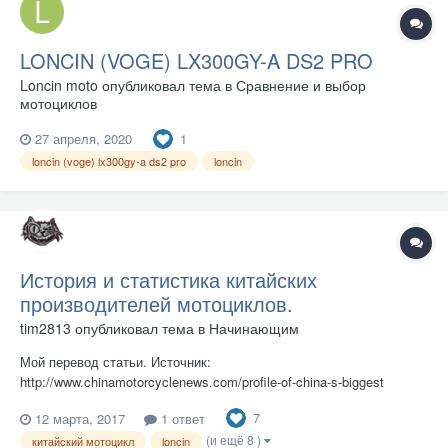
LONCIN (VOGE) LX300GY-A DS2 PRO
Loncin moto
опубликовал тема в
Сравнение и выбор
мотоциклов
1
27 апреля, 2020
loncin (voge) lx300gy-a ds2 pro
loncin
История и статистика китайских
производителей мотоциклов.
tim2813
опубликовал тема в
Начинающим
Мой перевод статьи. Источник:
http://www.chinamotorcyclenews.com/profile-of-china-s-biggest
История и статистика китайских производителей мотоциклов.
7
12 марта, 2017
1 ответ
Многие из тех, кто интересуется мотоциклами, знают историю
(и ещё 8 )
создания знаменитых брендов, начиная с фабрики по
китайский мотоцикл
loncin