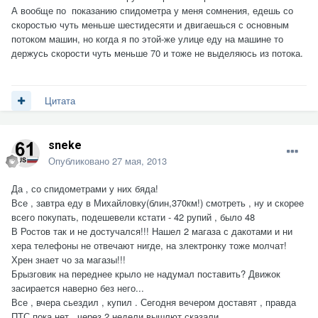
А вообще по показанию спидометра у меня сомнения, едешь со
скоростью чуть меньше шестидесяти и двигаешься с основным
потоком машин, но когда я по этой-же улице еду на машине то
держусь скорости чуть меньше 70 и тоже не выделяюсь из потока.
Цитата
sneke
Опубликовано
27 мая, 2013
Да , со спидометрами у них бяда!
Все , завтра еду в Михайловку(блин,370км!) смотреть , ну и скорее
всего покупать, подешевели кстати - 42 рупий , было 48
В Ростов так и не достучался!!! Нашел 2 магаза с дакотами и ни
хера телефоны не отвечают нигде, на злектронку тоже молчат!
Хрен знает чо за магазы!!!
Брызговик на переднее крыло не надумал поставить? Движок
засирается наверно без него...
Все , вчера сьездил , купил . Сегодня вечером доставят , правда
ПТС пока нет , через 2 недели вышлют сказали...