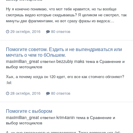
Ну я конечно понимаю, что мот тебе нравится, но ты вообще
смотришь видео которые скидываешь? Я целиком не смотрел, так
минуты две фрагментами, но вот сразу фразы из видоса:...
29 октября, 2016
80 ответов
Помогите советом. Ездить и не выпендриваться или
мечтать о чем то бОльшем.
maximillian_great
ответил
bezzubiy maks
тема в
Сравнение и
выбор мотоциклов
Хых, а почему когда он 120 едет, его все как стоячего обгоняют?
:lol:
28 октября, 2016
80 ответов
Помогите с выбором
maximillian_great
ответил
krim4anin
тема в
Сравнение и
выбор мотоциклов
А, ну оно смазанностью определяется. Тогда вопросов нет :lol: