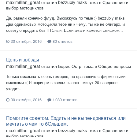
maximillian_great
ответил
bezzubiy maks
тема в
Сравнение и
выбор мотоциклов
Да, равели конечно флуд. Выскажусь по теме :) bezzubiy maks
Два одинаковых мотоцикла тебе ни к чему, ты же не олигарх, и
советую продать без ПТСный. Если амаги кажется слишком...
30 октября, 2016
80 ответов
Цепь и звёзды
maximillian_great
ответил
Борис Остр.
тема в
Общие вопросы
Только смазывать очень геморно, по сравнению с фирменными
смазками :( Я шприцом в звенья капаю - минут 20 наверное
уходит...
30 октября, 2016
1 089 ответов
Помогите советом. Ездить и не выпендриваться или
мечтать о чем то бОльшем.
maximillian_great
ответил
bezzubiy maks
тема в
Сравнение и
выбор мотоциклов