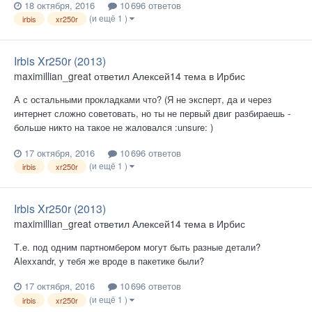
18 октября, 2016
10 696 ответов
(и ещё 1 )
irbis
xr250r
Irbis Xr250r (2013)
maximillian_great
ответил
Алексей14
тема в
Ирбис
А с остальными прокладками что? (Я не эксперт, да и через
интернет сложно советовать, но ты не первый двиг разбираешь -
больше никто на такое не жаловался :unsure: ​)
17 октября, 2016
10 696 ответов
(и ещё 1 )
irbis
xr250r
Irbis Xr250r (2013)
maximillian_great
ответил
Алексей14
тема в
Ирбис
Т.е. под одним партномбером могут быть разные детали?
Alexxandr, у тебя же вроде в пакетике были?
17 октября, 2016
10 696 ответов
(и ещё 1 )
irbis
xr250r