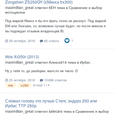
Zongshen ZS250GY-3(Минск trx300)
maximillian_great
ответил
6ЕН
тема в
Сравнение и выбор
мотоциклов
Под маркой Минск я бы его брать точно не рискнул. Под маркой
БМ или Зонгшен, хз, возможно лучше будет, но после минска я
бы подождал отзывов владельцев B)
1
26 октября, 2016
82 ответа
Irbis Xr250r (2013)
maximillian_great
ответил
Алексей14
тема в
Ирбис
Ну у тебя то, до разборки, малсло не текло :D
23 октября, 2016
10 696 ответов
(и ещё 1 )
irbis
xr250r
Сломал голову что лучше Стелс эндуро 250 или
Ирбис ТТР 250р
maximillian_great
ответил
salecars
тема в
Сравнение и выбор