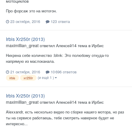
мотоциклов
Про форсаж это на мотогон.
23 октября, 2016
123 ответа
Irbis Xr250r (2013)
maximillian_great
ответил
Алексей14
тема в
Ирбис
Нихрена себе количество :blink: ​Это полюбому откуда-то
напрямую из маслоканала.
21 октября, 2016
10 696 ответов
(и ещё 1 )
irbis
xr250r
Irbis Xr250r (2013)
maximillian_great
ответил
Алексей14
тема в
Ирбис
Alexxandr, есть несколько видео по сборке нашего мотора, но раз
ты на сервисе работаешь, тебе смотреть наверное будет не
интересно...