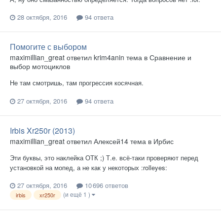
28 октября, 2016
94 ответа
Помогите с выбором
maximillian_great
ответил
krim4anin
тема в
Сравнение и
выбор мотоциклов
Не там смотришь, там прогрессия косячная.
27 октября, 2016
94 ответа
Irbis Xr250r (2013)
maximillian_great
ответил
Алексей14
тема в
Ирбис
Эти буквы, это наклейка ОТК ;) Т.е. всё-таки проверяют перед
установкой на мопед, а не как у некоторых :rolleyes:
27 октября, 2016
10 696 ответов
(и ещё 1 )
irbis
xr250r