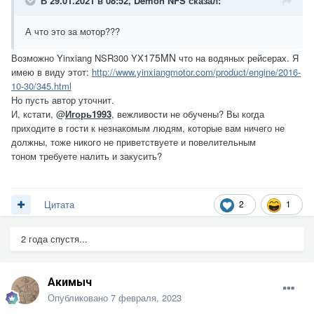
В 29.01.2021 в 08:52,
Demon NFS
сказал:
А что это за мотор???
175MN
Возможно Yinxiang NSR300 YX
что на водяных рейсерах. Я
имею в виду этот:
http://www.yinxiangmotor.com/product/engine/2016-
10-30/345.html
Но пусть автор уточнит.
И, кстати, @
Игорь1993
, вежливости не обучены? Вы когда
приходите в гости к незнакомым людям, которые вам ничего не
должны, тоже никого не приветствуете и повелительным
тоном требуете налить и закусить?
2
1
Цитата
2 года спустя...
Акимыч
Опубликовано
7 февраля, 2023