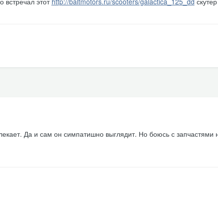
то встречал этот
http://baltmotors.ru/scooters/galactica_125_dd
скутер
лекает. Да и сам он симпатишно выглядит. Но боюсь с запчастями