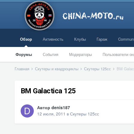
Обзор
Активность
Клубы
Гараж
Communi
Форумы
События
Модераторы
Пользователи он
Главная
Скутеры и квадроциклы
Скутеры 125сс
BM Galac
BM Galactica 125
Автор
denis187
12 июля, 2011
в
Скутеры 125сс