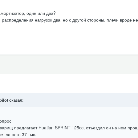
амортизатор, один или два?
ния распределения нагрузок два, но с другой стороны, плечи вроде н
pilot сказал:
вопрос.
Товарищ предлагает Huatian SPRINT 125cc, отъездил он на нем про
ет за него 37 тык.