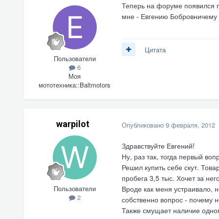
Теперь на форуме появился п
мне - Евгению Бобровничему
Цитата
Пользователи
6
Моя
мототехника::
Baltmotors
warpilot
Опубликовано
9 февраля, 2012
Здравствуйте Евгений!
Ну, раз так, тогда первый воп
Решил купить себе скут. Тов
пробега 3,5 тыс. Хочет за него
Пользователи
Вроде как меня устраивало, н
2
собственно вопрос - почему н
Также смущает наличие одного