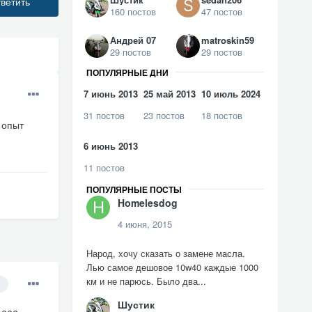
ветить
160 постов
47 постов
Андрей 07
matroskin59
29 постов
29 постов
ПОПУЛЯРНЫЕ ДНИ
7 июнь 2013
25 май 2013
10 июль 2024
31 постов
23 постов
18 постов
 опыт
6 июнь 2013
11 постов
ПОПУЛЯРНЫЕ ПОСТЫ
Homelesdog
4 июня, 2015
Народ, хочу сказать о замене масла.
Лью самое дешовое 10w40 каждые 1000
км и не парюсь. Было два...
Шустик