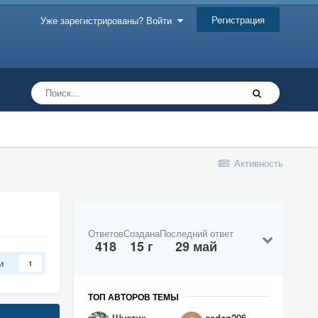
Регистрация
Уже зарегистрированы? Войти
Активность
Ответов
Создана
Последний ответ
418
15 г
29 май
и
1
ТОП АВТОРОВ ТЕМЫ
Шустик
sedan206