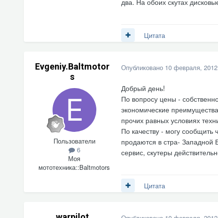
два. На обоих скутах дисковы
Цитата
Evgeniy.Baltmotor
Опубликовано
10 февраля, 2012
s
Добрый день!
По вопросу цены - собственн
экономические преимущества
прочих равных условиях техни
По качеству - могу сообщить 
Пользователи
продаются в стра- Западной 
6
сервис, скутеры действительн
Моя
мототехника::
Baltmotors
Цитата
warpilot
Опубликовано
10 февраля, 2012