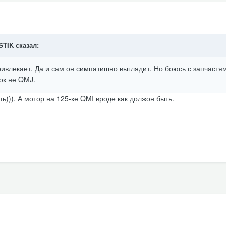
ISTIK сказал:
ивлекает. Да и сам он симпатишно выглядит. Но боюсь с запчастя
ок не QMJ.
ть))). А мотор на 125-ке QMI вроде как должон быть.