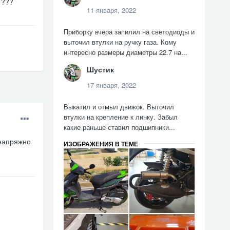
 ???
11 января, 2022
Приборку вчера запилил на светодиоды и
выточил втулки на ручку газа. Кому
интересно размеры диаметры 22.7 на...
Шустик
17 января, 2022
Выкатил и отмыл движок. Выточил
втулки на крепление к линку. Забыл
какие раньше ставил подшипники...
 напряжно
ИЗОБРАЖЕНИЯ В ТЕМЕ