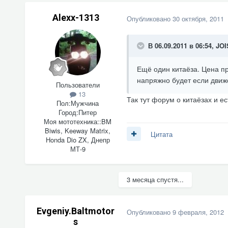
Alexx-1313
Опубликовано
30 октября, 2011
В 06.09.2011 в 06:54, JO
Ещё один китаёза. Цена пр
напряжно будет если движ
Пользователи
13
Так тут форум о китаёзах и ес
Пол:
Мужчина
Город:
Питер
Моя мототехника::
BM
Biwis, Keeway Matrix,
Цитата
Honda Dio ZX, Днепр
МТ-9
3 месяца спустя...
Evgeniy.Baltmotor
Опубликовано
9 февраля, 2012
s