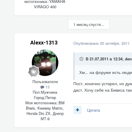
мототехника::
YAMAHA
VIRAGO 400
1 месяц спустя...
Alexx-1313
Опубликовано
30 октября, 2011
В 21.07.2011 в 12:34, den
Хм... на форуме есть люди
Пользователи
Пост, конечно устарел, но д
13
даст. Хочу себе на Бивиса так
Пол:
Мужчина
Город:
Питер
Моя мототехника::
BM
Biwis, Keeway Matrix,
Цитата
Honda Dio ZX, Днепр
МТ-9