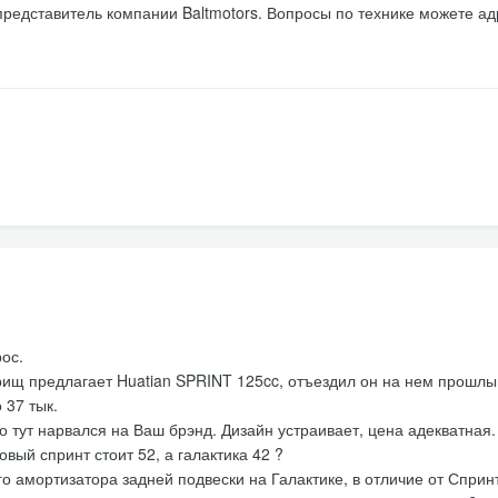
редставитель компании Baltmotors. Вопросы по технике можете ад
рос.
арищ предлагает Huatian SPRINT 125cc, отъездил он на нем прошлы
 37 тык.
о тут нарвался на Ваш брэнд. Дизайн устраивает, цена адекватная.
овый спринт стоит 52, а галактика 42 ?
 амортизатора задней подвески на Галактике, в отличие от Спринт