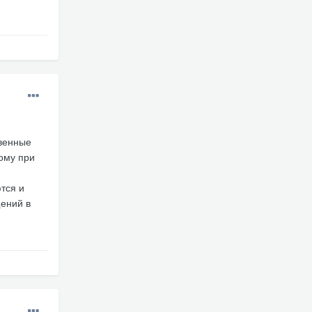
твенные
ому при
тся и
щений в