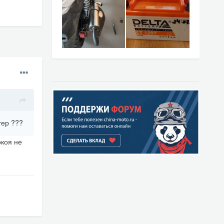
тер ???
окоя не