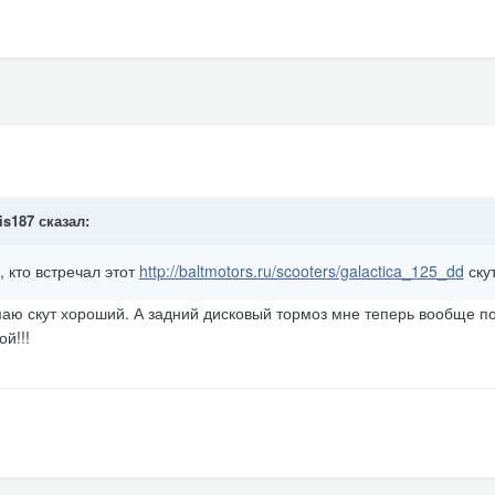
is187 сказал:
, кто встречал этот
http://baltmotors.ru/scooters/galactica_125_dd
ску
умаю скут хороший. А задний дисковый тормоз мне теперь вообще п
ой!!!