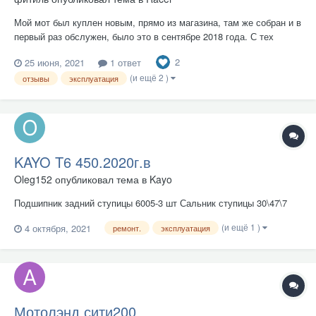
Мой мот был куплен новым, прямо из магазина, там же собран и в
первый раз обслужен, было это в сентябре 2018 года. С тех
самых пор больших поломок не было и это плюс я считаю. К
2
25 июня, 2021
1 ответ
двигателю нареканий нет вообще,работает как часики. Первая
(и ещё 2 )
проблема была как и у многих рейсеров с зарядкой и с аккум...
отзывы
эксплуатация
KAYO T6 450.2020г.в
Oleg152
опубликовал тема в
Kayo
Подшипник задний ступицы 6005-3 шт Сальник ступицы 30\47\7
(и ещё 1 )
4 октября, 2021
ремонт.
эксплуатация
Мотолэнд сити200