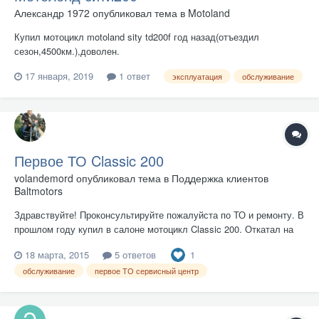
Александр 1972
опубликовал тема в
Motoland
Купил мотоцикл motoland sity td200f год назад(отъездил
сезон,4500км.),доволен.
17 января, 2019
1 ответ
эксплуатация
обслуживание
Первое ТО Classic 200
volandemord
опубликовал тема в
Поддержка клиентов
Baltmotors
Здравствуйте! Проконсультируйте пожалуйста по ТО и ремонту. В
прошлом году купил в салоне мотоцикл Classic 200. Откатал на
нём 1200 км и поставил в гараж на зиму, как рекомендуется в
1
18 марта, 2015
5 ответов
руководстве по эксплуатации. После хранения при первом
запуске обнаружилась неисправность. Залип диск сцепления....
обслуживание
первое ТО сервисный центр