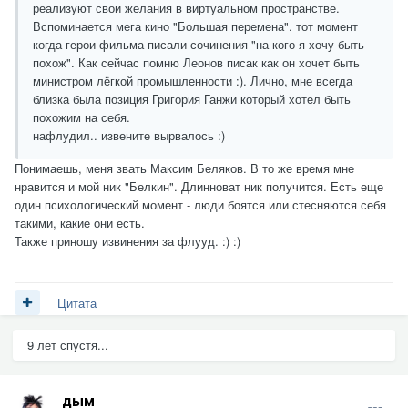
реализуют свои желания в виртуальном пространстве.
Вспоминается мега кино "Большая перемена". тот момент
когда герои фильма писали сочинения "на кого я хочу быть
похож". Как сейчас помню Леонов писак как он хочет быть
министром лёгкой промышленности :). Лично, мне всегда
близка была позиция Григория Ганжи который хотел быть
похожим на себя.
нафлудил.. извените вырвалось :)
Понимаешь, меня звать Максим Беляков. В то же время мне
нравится и мой ник "Белкин". Длинноват ник получится. Есть еще
один психологический момент - люди боятся или стесняются себя
такими, какие они есть.
Также приношу извинения за флууд. :) :)
Цитата
9 лет спустя...
дым