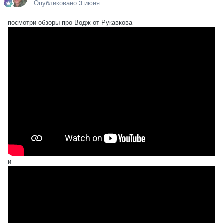
Опубликовано
3 июня
посмотри обзоры про Водж от Рукавкова
и