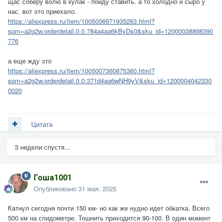
щас соберу волю в кулак - пойду ставить. а то холодно и сыро у
нас. вот это приехало.
https://aliexpress.ru/item/1005006971935263.html?
spm=a2g2w.orderdetail.0.0.784a4aa6kBvDs0&sku_id=12000038898390
776
а еще жду это
https://aliexpress.ru/item/1005007360875360.html?
spm=a2g2w.orderdetail.0.0.371d4aa6wNH9yV&sku_id=1200004042330
0020
Цитата
3 недели спустя...
Гоша1001
Опубликовано
31 мая, 2025
Катнул сегодня почти 150 км- но как же нудно идет обкатка. Всего
500 км на спидометре. Тошнить приходится 90-100. В один момент