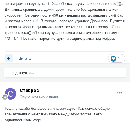
не выдержал крутнул... 140.... обогнал фуры ... и снова тошню((((...
Динамика сравнима с Доминаром - только без щелканья лапкой
скоростей. Сегодня после 450 км - первый раз дозаправился))) бак
и расход классный! В городе - гораздо удобнее Доминара. Рулится
в пробках лучше, динамика такая же (80-90-100) по городу.. И на
трассе также))) ибо не кручу... по положению рукоятки газа еду в
1/3 - 1/4. Поставил передние дуги, и задние рамки под кофры.
3
Цитата
1 год спустя...
Ставрос
Опубликовано
2 июня
Гоша, спасибо большое за информацию. Как сейчас общие
впечатления о нем? выбираю между этим zontes и его
однокласником voge