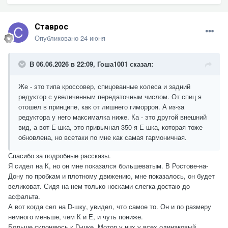
Ставрос
Опубликовано
24 июня
В 06.06.2026 в 22:09,
Гоша1001
сказал:
Же - это типа кроссовер, спицованные колеса и задний
редуктор с увеличенным передаточным числом. От спиц я
отошел в принципе, как от лишнего гиморроя. А из-за
редуктора у него максималка ниже. Ка - это другой внешний
вид, а вот Е-шка, это привычная 350-я Е-шка, которая тоже
обновлена, но всетаки по мне как самая гармоничная.
Спасибо за подробные рассказы.
Я сидел на К, но он мне показался большеватым. В Ростове-на-
Дону по пробкам и плотному движению, мне показалось, он будет
великоват. Сидя на нем только носками слегка достаю до
асфальта.
А вот когда сел на D-шку, увидел, что самое то. Он и по размеру
немного меньше, чем К и Е, и чуть пониже.
Больше склоняюсь к D-шке. Мотор у них у всех одинаковый.