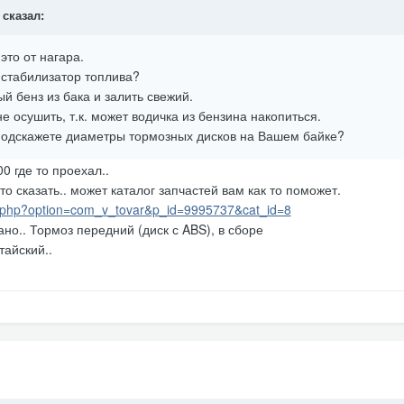
 сказал:
это от нагара.
 стабилизатор топлива?
й бенз из бака и залить свежий.
 осушить, т.к. может водичка из бензина накопиться.
е подскажете диаметры тормозных дисков на Вашем байке?
0 где то проехал..
о сказать.. может каталог запчастей вам как то поможет.
dex.php?option=com_v_tovar&p_id=9995737&cat_id=8
сано.. Тормоз передний (диск с ABS), в сборе
тайский..