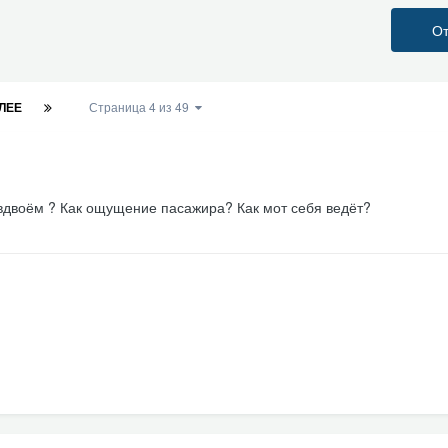
От
ЛЕЕ
Страница 4 из 49
 вдвоём ? Как ощущение пасажира? Как мот себя ведёт?