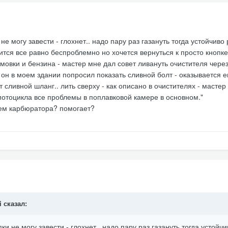
не могу завести - глохнет.. надо пару раз газануть тогда устойчиво 
тся все равно беспроблемно но хочется вернуться к просто кнопке.
мовки и бензина - мастер мне дал совет ливануть очистителя чере
 он в моем здании попросил показать сливной болт - оказывается ег
сливной шланг.. лить сверху - как описано в очистителях - мастер 
мотоцикла все проблемы в поплавковой камере в основном."
лем карбюратора? помогает?
i сказал:
ки не могу завести - глохнет.. надо пару раз газануть тогда устойчи