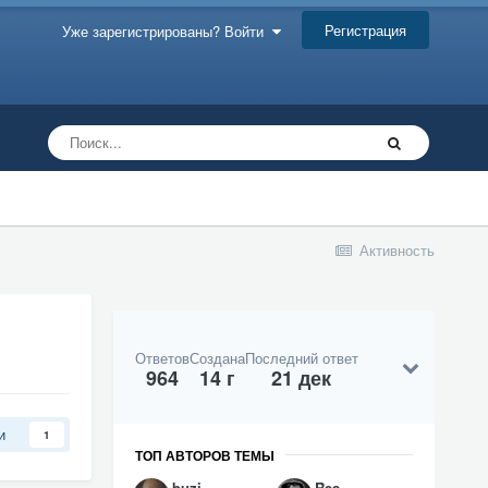
Регистрация
Уже зарегистрированы? Войти
Активность
Ответов
Создана
Последний ответ
964
14 г
21 дек
и
1
ТОП АВТОРОВ ТЕМЫ
buzi
Res