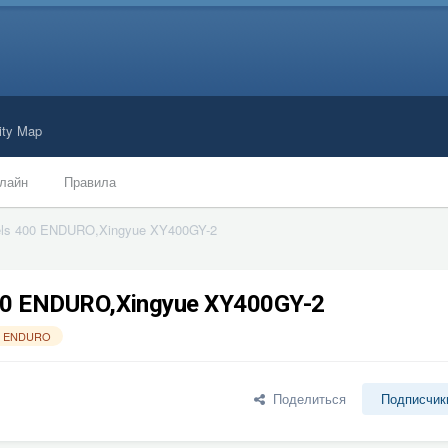
ty Map
лайн
Правила
Stels 400 ENDURO,Xingyue XY400GY-2
 400 ENDURO,Xingyue XY400GY-2
00 ENDURO
Поделиться
Подписчик