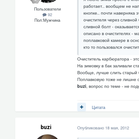
работает.. вообщем не нап
Пользователи
кнопке.. почти наверняка 
92
очистителя через сливной 
Пол:
Мужчина
сливной болт - оказывается
описано в очистителях - м
поплавковой камере в осн
кто то пользовался очист
Очиститель карбюратора - это
На зимовку в бак заливали ст
Вообще, лучше слить старый б
Поплавковую тоже не лишне ос
buzi
, вопрос по теме - не п
Цитата
buzi
Опубликовано
18 мая, 2012