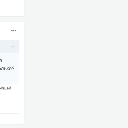
в
олько?
 общей