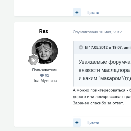
Цитата
Res
Опубликовано
18 мая, 2012
В 17.05.2012 в 19:07, am
Уважаемые форумчан
вязкости масла,пора
Пользователи
92
и каким "макаром"(гд
Пол:
Мужчина
А можно поинтересоваться - б
дороге или лес/кроссовая трас
Заранее спасибо за ответ.
Цитата