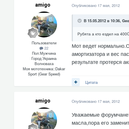
amigo
Опубликовано
17 мая, 2012
В 15.05.2012 в 10:36, Ge
Рубята а кто ездил на 40
Пользователи
Мот ведет нормально.С
22
амортизатора и вес па
Пол:
Мужчина
Город:
Украина
результате протерся а
Волноваха
Моя мототехника::
Dakar
Sport (Gear Speed)
Цитата
amigo
Опубликовано
17 мая, 2012
Уважаемые форумчане! 
масла,пора его замени