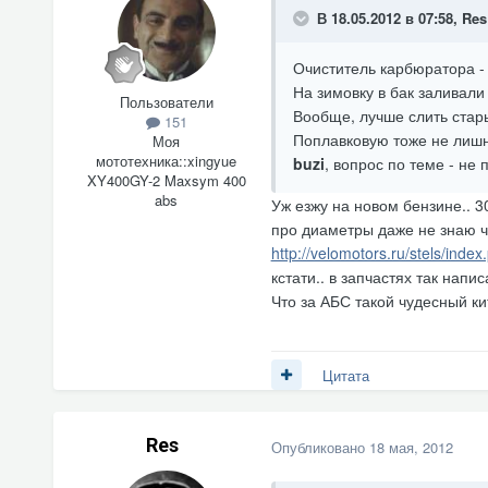
В 18.05.2012 в 07:58, Res
Очиститель карбюратора - 
На зимовку в бак заливали
Пользователи
Вообще, лучше слить стары
151
Поплавковую тоже не лишне
Моя
мототехника::
xingyue
buzi
, вопрос по теме - н
XY400GY-2 Maxsym 400
abs
Уж езжу на новом бензине.. 30
про диаметры даже не знаю чт
http://velomotors.ru/stels/in
кстати.. в запчастях так напи
Что за АБС такой чудесный ки
Цитата
Res
Опубликовано
18 мая, 2012