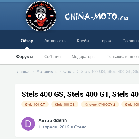
Обзор
Активность
Клубы
Гараж
Communi
Форумы
События
Модераторы
Пользователи он
Главная
Мотоциклы
Стелс
Stels 400 GS, Stels 400 GT, 
Stels 400 GS, Stels 400 GT, Stels
Stels 400 GT
Stels 400 GS
Xingyue XY400GY-2
Stels 4
Автор
ddenn
1 апреля, 2012
в
Стелс