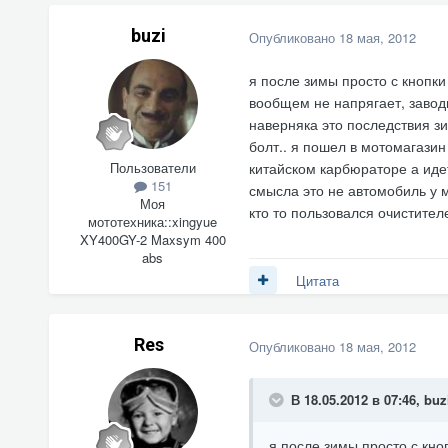
buzi
Опубликовано
18 мая, 2012
я после зимы просто с кнопки 
вообщем не напрягает, заводи
наверняка это последствия зи
болт.. я пошел в мотомагазин
Пользователи
китайском карбюраторе а идет 
151
смысла это не автомобиль у 
Моя
кто то пользовался очистите
мототехника::
xingyue
XY400GY-2 Maxsym 400
abs
Цитата
Res
Опубликовано
18 мая, 2012
В 18.05.2012 в 07:46, buz
я после зимы просто с кноп