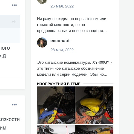
26 мая, 2022
Ни разу не ездил по серпантинам или
гористой местности, но на
среднеполосных и северо-западных...
ecconaut
ного
28 мая, 2022
м.В
Это китайские номенклатуры. XY400GY -
это типичное китайское обозначение
модели или серии моделей. Обычно...
ИЗОБРАЖЕНИЯ В ТЕМЕ
язкости
ким