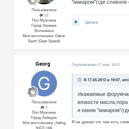
"макаром"(где сливное 
Пользователи
22
Пол:
Мужчина
Цитата
Город:
Украина
Волноваха
Моя мототехника::
Dakar
Sport (Gear Speed)
Georg
Опубликовано
17 мая, 2012
В 17.05.2012 в 19:07, am
Уважаемые форумчан
вязкости масла,пора
Пользователи
2
и каким "макаром"(гд
Пол:
Мужчина
Город:
Лебедяь
Я не думаю что там есть слив
Моя мототехника::
Jialing
50QT-18A