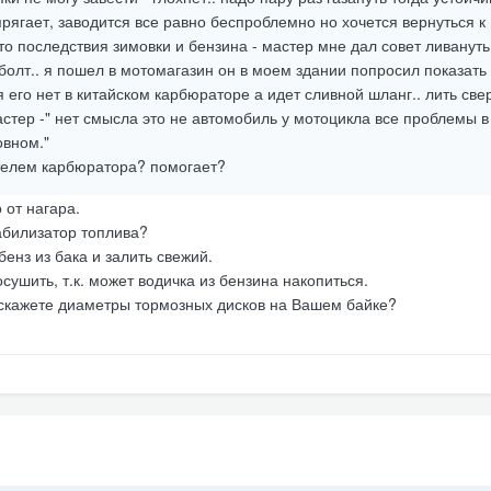
рягает, заводится все равно беспроблемно но хочется вернуться к
это последствия зимовки и бензина - мастер мне дал совет ливануть
болт.. я пошел в мотомагазин он в моем здании попросил показать
 его нет в китайском карбюраторе а идет сливной шланг.. лить свер
астер -" нет смысла это не автомобиль у мотоцикла все проблемы в
овном."
ителем карбюратора? помогает?
 от нагара.
абилизатор топлива?
енз из бака и залить свежий.
ушить, т.к. может водичка из бензина накопиться.
одскажете диаметры тормозных дисков на Вашем байке?