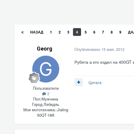
НАЗАД
1
2
3
4
5
6
7
8
9
ДА
Georg
Опубликовано
15 мая, 2012
Рубята а кто ездил на 400GT
Цитата
Пользователи
2
Пол:
Мужчина
Город:
Лебедяь
Моя мототехника::
Jialing
50QT-18A