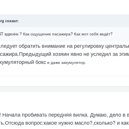
org сказал:
0GT вдвоём ? Как ощущение пасажира? Как мот себя ведёт?
ледует обратить внимание на регулировку централь
ссажира.Предыдущий хозяин явно не уследил за эти
ккумуляторный бокс
и даже аккумулятор.
Начала пробивать передняя вилка. Думаю, дело в в
ть.Отсюда вопрос:какое нужно масло?,сколько? и ка