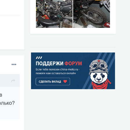
в
олько?