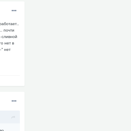
работает..
. почти
з сливной
о нет в
-" нет
во