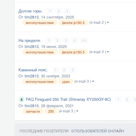
Долгие горы.
1
2
3
От
tim2813
,
14 сентября, 2025
(и ещё 2 )
мотопутешествие
jianshe js150-3
На пределе.
1
2
3
4
6
От
tim2813
,
19 июня, 2025
(и ещё 3 )
мотопутешествие
jianshe js150-3
Каменный пояс.
1
2
3
От
tim2813
,
30 ноября, 2023
(и ещё 3 )
мотопутешествие
урал
FAQ Fireguard 250 Trail (Shineray XY250GY-9C)
1
2
От
tim2813
,
28 февраля, 2021
(и ещё 3 )
запчасти
250
ПОСЛЕДНИЕ ПОСЕТИТЕЛИ
0 ПОЛЬЗОВАТЕЛЕЙ ОНЛАЙН