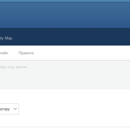
ty Map
лайн
Правила
горы под землю.