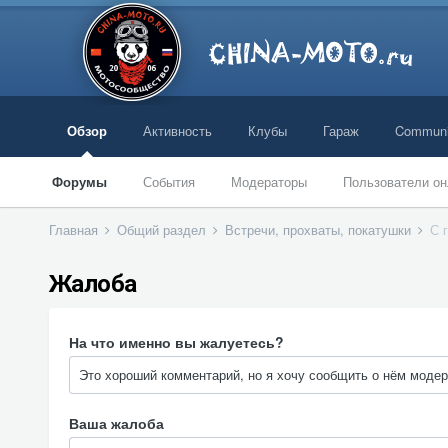
Обзор
Активность
Клубы
Гараж
Communi
Форумы
События
Модераторы
Пользователи он
Главная
Общий раздел
Встречи, прохваты, покатушки
С 
Жалоба
На что именно вы жалуетесь?
Ваша жалоба