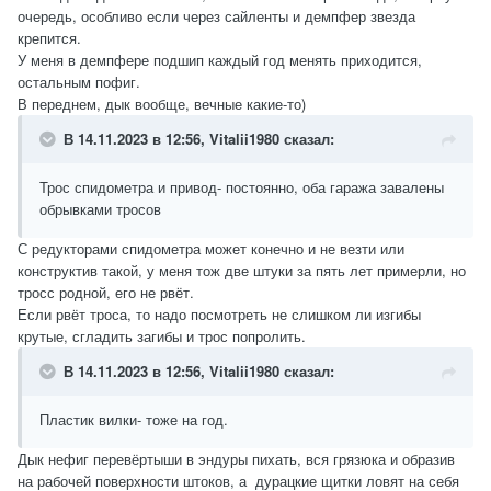
очередь, особливо если через сайленты и демпфер звезда
крепится.
У меня в демпфере подшип каждый год менять приходится,
остальным пофиг.
В переднем, дык вообще, вечные какие-то)
В 14.11.2023 в 12:56,
Vitalii1980
сказал:
Трос спидометра и привод- постоянно, оба гаража завалены
обрывками тросов
С редукторами спидометра может конечно и не везти или
конструктив такой, у меня тож две штуки за пять лет примерли, но
тросс родной, его не рвёт.
Если рвёт троса, то надо посмотреть не слишком ли изгибы
крутые, сгладить загибы и трос попролить.
В 14.11.2023 в 12:56,
Vitalii1980
сказал:
Пластик вилки- тоже на год.
Дык нефиг перевёртыши в эндуры пихать, вся грязюка и образив
на рабочей поверхности штоков, а дурацкие щитки ловят на себя