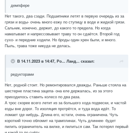
демпфере
Нет такого, два сзади. Подшипники летят в первую очередь из за
грязи и воды- очень много езжу по ступицу в воде и жидкой грязи.
Сальник, конечно, держит, до какого то предела. Но когда
наматывает и напрессовывает траву то он сдаётся. Второй год
сухо- и передние ходили. Но броды один хрен были, и много.
Пыль, трава тоже никуда не делась.
В 14.11.2023 в 14:47,
Ро... Ланд...
сказал:
редукторами
Нет, родной стоит. Но ремонтировался дважды. Раньше стояла на
шестерне пластина зацепа- она еле держалась, из за этого
приходилось ставить колесо по два раза.
А трос скорее всего летит из за большого хода подвески, и частой
езды вне дорог. То изоляция протрётся, и туда вода идёт. То
ломает где нибудь. Длина его, кстати, очень ограничена. Чуть
короткий точно обломит на трамплинах. Чуть длиннее- будет
пилить ограничитель на вилке, и пилиться сам. Так потерял первый
и какой то по счёту.