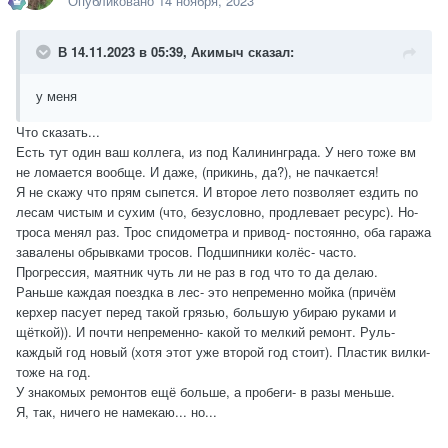
Опубликовано
14 ноября, 2023
В 14.11.2023 в 05:39,
Акимыч
сказал:
у меня
Что сказать...
Есть тут один ваш коллега, из под Калининграда. У него тоже вм
не ломается вообще. И даже, (прикинь, да?), не пачкается!
Я не скажу что прям сыпется. И второе лето позволяет ездить по
лесам чистым и сухим (что, безусловно, продлевает ресурс). Но-
троса менял раз. Трос спидометра и привод- постоянно, оба гаража
завалены обрывками тросов. Подшипники колёс- часто.
Прогрессия, маятник чуть ли не раз в год что то да делаю.
Раньше каждая поездка в лес- это непременно мойка (причём
керхер пасует перед такой грязью, большую убираю руками и
щёткой)). И почти непременно- какой то мелкий ремонт. Руль-
каждый год новый (хотя этот уже второй год стоит). Пластик вилки-
тоже на год.
У знакомых ремонтов ещё больше, а пробеги- в разы меньше.
Я, так, ничего не намекаю... но...