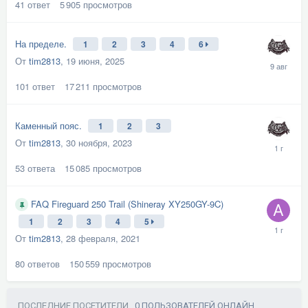
41
ответ
5 905
просмотров
На пределе.
1
2
3
4
6
От
tim2813
,
19 июня, 2025
101
ответ
17 211
просмотров
Каменный пояс.
1
2
3
От
tim2813
,
30 ноября, 2023
53
ответа
15 085
просмотров
FAQ Fireguard 250 Trail (Shineray XY250GY-9C)
1
2
3
4
5
От
tim2813
,
28 февраля, 2021
80
ответов
150 559
просмотров
ПОСЛЕДНИЕ ПОСЕТИТЕЛИ
0 ПОЛЬЗОВАТЕЛЕЙ ОНЛАЙН