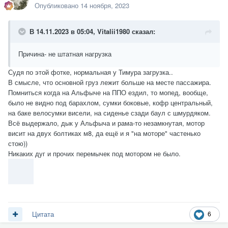
Опубликовано
14 ноября, 2023
В 14.11.2023 в 05:04,
Vitalii1980
сказал:
Причина- не штатная нагрузка
Судя по этой фотке, нормальная у Тимура загрузка..
В смысле, что основной груз лежит больше на месте пассажира.
Помниться когда на Альфыче на ППО ездил, то мопед, вообще,
было не видно под барахлом, сумки боковые, кофр центральный,
на баке велосумки висели, на сиденье сзади баул с шмурдяком.
Всё выдержало, дык у Альфыча и рама-то незамкнутая, мотор
висит на двух болтиках м8, да ещё и я "на моторе" частенько
стою))
Никаких дуг и прочих перемычек под мотором не было.
6
Цитата