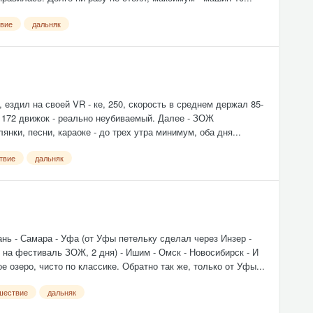
твие
дальняк
, ездил на своей VR - ке, 250, скорость в среднем держал 85-
, 172 движок - реально неубиваемый. Далее - ЗОЖ
нки, песни, караоке - до трех утра минимум, оба дня...
твие
дальняк
ань - Самара - Уфа (от Уфы петельку сделал через Инзер -
л на фестиваль ЗОЖ, 2 дня) - Ишим - Омск - Новосибирск - И
 озеро, чисто по классике. Обратно так же, только от Уфы...
шествие
дальняк