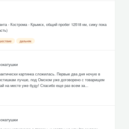
нта - Кострома - Крымск, общий пробег 12518 км, сижу пока
сть)
шествие
дальняк
покатушки
рактически картинка сложилась. Первые два дня ночую в
 гостишкам лучше, под Омском уже договорено с товарищем
й на месте уже буду! Спасибо еще раз всем за...
покатушки