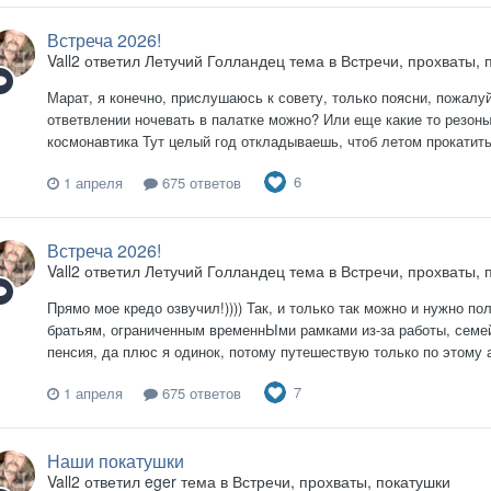
Встреча 2026!
Vall2
ответил
Летучий Голландец
тема в
Встречи, прохваты, 
Марат, я конечно, прислушаюсь к совету, только поясни, пожалуй
ответвлении ночевать в палатке можно? Или еще какие то резоны?
космонавтика Тут целый год откладываешь, чтоб летом прокатитьс
6
1 апреля
675 ответов
Встреча 2026!
Vall2
ответил
Летучий Голландец
тема в
Встречи, прохваты, 
Прямо мое кредо озвучил!)))) Так, и только так можно и нужно п
братьям, ограниченным временнЫми рамками из-за работы, семейн
пенсия, да плюс я одинок, потому путешествую только по этому а
7
1 апреля
675 ответов
Наши покатушки
Vall2
ответил
eger
тема в
Встречи, прохваты, покатушки