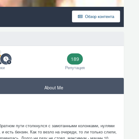
Обзор контента
189
чки
Репутация
About Me
 обратном пути столкнулся с замотанными колонками, нулями
, и есть бензин. Как то везло на очереди, то ли только слили,
правилась. Долго ни разу не стоял, максимум - машин 10...