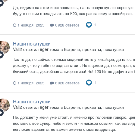
Да, видимо на этом и остановлюсь, на головную куплю хорошую 
буду с пенсии откладывать на F20, как раз за зиму и насобираю.
1
1 ноября, 2025
6 928 ответов
Наши покатушки
Vall2
ответил
eger
тема в
Встречи, прохваты, покатушки
Так то да, но сейчас столько моделей мото у китайцев, да плюс н
докажут, что у тебя не родная стоит. Но в целом да, посмотрел,
ближний есть, достойная альтернатива! Но! 120 Вт не дофига ли б
1
1 ноября, 2025
6 928 ответов
Наши покатушки
Vall2
ответил
eger
тема в
Встречи, прохваты, покатушки
Не, допсвет у меня уже стоит, я именно про головной говорю, це
поставил, все супер, небо и земля - и никакой ссылки, как выгля
неплохие варианты, но важен именно отзыв владельца.