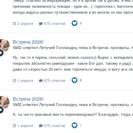
Тимур, спасибо за информацию, но я в целом так и делаю, и мест
причинам, возможность пожара - один из...), горелочка с баллонч
иногда видосы разных путешественников и во многих из них проска
4
2 апреля
675 ответов
Встреча 2026!
Vall2
ответил
Летучий Голландец
тема в
Встречи, прохваты, 
Ну, так то я парень сельский, можно сказать)) Вырос с мопедом/
покрытию абсолютно равнодушен - какое Бог дал, такому и рад))
даже со скоростью 20 км/ч, мне торопиться некуда, я могу все лет
8
1 апреля
675 ответов
Встреча 2026!
Vall2
ответил
Летучий Голландец
тема в
Встречи, прохваты, 
А, ты чисто красивые места порекомендовал!! Благодарю, тогда 
1
1 апреля
675 ответов