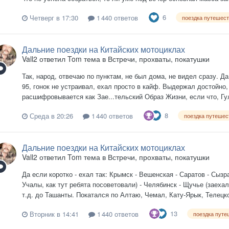
6
Четверг в 17:30
1 440 ответов
поездка путешес
Дальние поездки на Китайских мотоциклах
Vall2
ответил
Tom
тема в
Встречи, прохваты, покатушки
Так, народ, отвечаю по пунктам, не был дома, не видел сразу. Да
95, гонок не устраивал, ехал просто в кайф. Выдержал достойно
расшифровывается как Зае...тельский Образ Жизни, если что, Гуля
8
Среда в 20:26
1 440 ответов
поездка путешес
Дальние поездки на Китайских мотоциклах
Vall2
ответил
Tom
тема в
Встречи, прохваты, покатушки
Да если коротко - ехал так: Крымск - Вешенская - Саратов - Сызр
Учалы, как тут ребята посоветовали) - Челябинск - Щучье (заеха
т.д. до Ташанты. Покатался по Алтаю, Чемал, Кату-Ярык, Телецкое
13
Вторник в 14:41
1 440 ответов
поездка путе