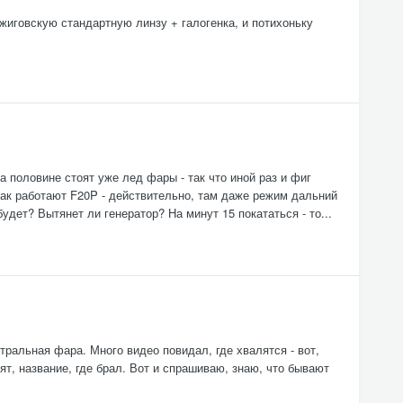
жиговскую стандартную линзу + галогенка, и потихоньку
а половине стоят уже лед фары - так что иной раз и фиг
 как работают F20P - действительно, там даже режим дальний
удет? Вытянет ли генератор? На минут 15 покататься - то...
нтральная фара. Много видео повидал, где хвалятся - вот,
дят, название, где брал. Вот и спрашиваю, знаю, что бывают