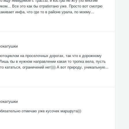
о ищу невидимое с трассы, и костры не жгу (по многим
иком... Все это как бы отработано уже. Просто вот смотрю
кивает инфа, что где то в районе урала, по моему...
покатушки
мотоциклом на проселочных дорогах, так что к дорожному
 Лишь бы в нужном направлении какая то тропка вела, пусть
о кататься, ограничений нет)))) А вот природу, уникальную...
покатушки
обязательно отмечаю уже кусочек маршрута)))