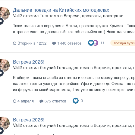
Дальние поездки на Китайских мотоциклах
Vall2
ответил
Tom
тема в
Встречи, прохваты, покатушки
Тоже только что вернулся с Алтая, проехал кружок Крымск - Таша
в трансе еще, но довольный, как объевшийся кот) Накатался всла
11
Вторник в 12:32
1 440 ответов
поездка путе
Встреча 2026!
Vall2
ответил
Летучий Голландец
тема в
Встречи, прохваты, 
В общем - всем спасибо за ответы и советы по моему вопросу, п
палатке, третья уже где то в районе Уфы и далее до Омска - по
из форума по моей марке мота, Там уже по месту посмотрю, счита
3
4 апреля
675 ответов
Встреча 2026!
Vall2
ответил
Летучий Голландец
тема в
Встречи, прохваты, 