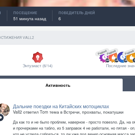
Н
ПОСЕЩЕНИЕ
ПОБЕДИТЕЛЬ ДНЕЙ
51 минута назад
6
СТИЖЕНИЯ VALL2
Редкий
Редкий
Редкий
Энтузиаст (6/14)
Последние зна
Активность
Дальние поездки на Китайских мотоциклах
Vall2
ответил
Tom
тема в
Встречи, прохваты, покатушки
Да как то и не было проблем, наверное - просто повезло. Да, на
и прочерками на табло, из 5 заправок 4 не работали, но пятая - оп
что не успела собраться, то ли уже под вечер основная масса за