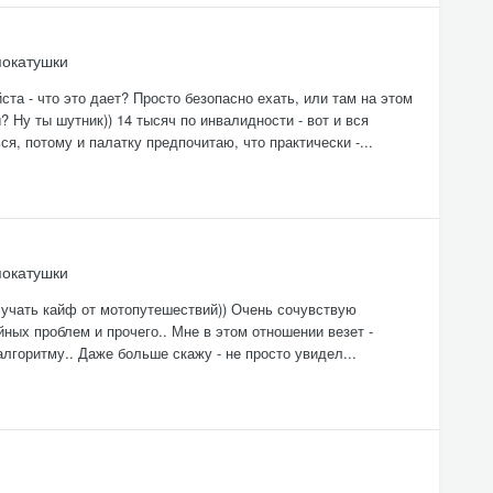
покатушки
ста - что это дает? Просто безопасно ехать, или там на этом
 Ну ты шутник)) 14 тысяч по инвалидности - вот и вся
я, потому и палатку предпочитаю, что практически -...
покатушки
олучать кайф от мотопутешествий)) Очень сочувствую
ых проблем и прочего.. Мне в этом отношении везет -
лгоритму.. Даже больше скажу - не просто увидел...