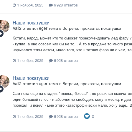
1 ноября, 2025
6 928 ответов
Наши покатушки
Vall2
ответил
eger
тема в
Встречи, прохваты, покатушки
Кстати, народ, может кто то сможет порекомендовать лед фару 7 
- купил, а оно совсем как бы не то... А то в продаже то много ра
нарывался этим летом, мало того, что штатная фара ни о чем, т
1 ноября, 2025
6 928 ответов
Наши покатушки
Vall2
ответил
eger
тема в
Встречи, прохваты, покатушки
Сам пока еще на стадии: "Боюсь, боюсь!" , но решился окончате
один большой плюс - я абсолютно свободен, могу и месяц, и два 
проехал, и понял - мне этого катастрофически мало, хочу еще.. В
2
1 ноября, 2025
6 928 ответов