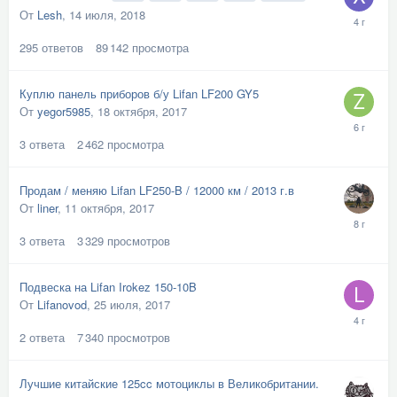
От
Lesh
,
14 июля, 2018
295
ответов
89 142
просмотра
Куплю панель приборов б/у Lifan LF200 GY5
От
yegor5985
,
18 октября, 2017
3
ответа
2 462
просмотра
Продам / меняю Lifan LF250-B / 12000 км / 2013 г.в
От
liner
,
11 октября, 2017
3
ответа
3 329
просмотров
Подвеска на Lifan Irokez 150-10B
От
Lifanovod
,
25 июля, 2017
2
ответа
7 340
просмотров
Лучшие китайские 125cc мотоциклы в Великобритании.