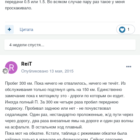
передачи 0.5 или 1.5. Во всяком случае пару раз такое у меня
проскакивало.
1
Цитата
4 недели спустя...
ReiT
Опубликовано
13 мая, 2015
Пробег 300 км. Пока ничего не отвалилось, ничего не течёт. Из
обслуживания только подтянул цепь на 150 км. Единственно
замечание пока к мотоциклу это - дороги по которым он ездит.
Иногда полный П. За 300 км четыре раза пробил переднюю
подвеску. Пробивал заднюю или нет - не почувствовал
седалищем. Один раз, нестандартно проложенные, ж/д пути через
через дорогу, два раза внезапные ямы на дороге и один раз волны
на асфальте. В остальном ход плавный.
Пока мот на обкатке. Кстати, таблица с режимами обкатки была
найдена только в мануале на французском. Сейчас разгоняю