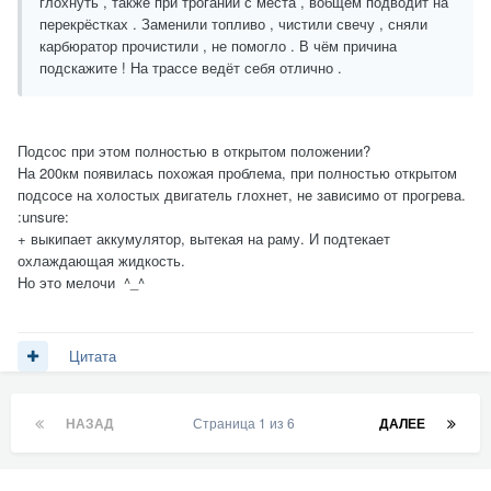
глохнуть , также при трогании с места , вобщем подводит на
перекрёстках . Заменили топливо , чистили свечу , сняли
карбюратор прочистили , не помогло . В чём причина
подскажите ! На трассе ведёт себя отлично .
Подсос при этом полностью в открытом положении?
На 200км появилась похожая проблема, при полностью открытом
подсосе на холостых двигатель глохнет, не зависимо от прогрева.
:unsure:
+ выкипает аккумулятор, вытекая на раму. И подтекает
охлаждающая жидкость.
Но это мелочи ^_^
Цитата
НАЗАД
Страница 1 из 6
ДАЛЕЕ