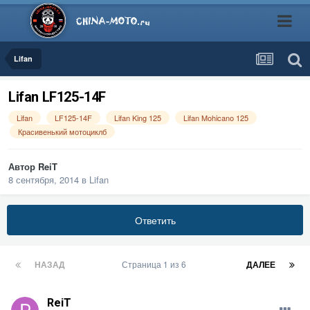
Lifan
Lifan LF125-14F
Lifan
LF125-14F
Lifan King 125
Lifan Mohicano 125
Красивенький мотоциклб
Автор
ReiT
8 сентября, 2014
в
Lifan
Ответить
НАЗАД
Страница 1 из 6
ДАЛЕЕ
ReiT