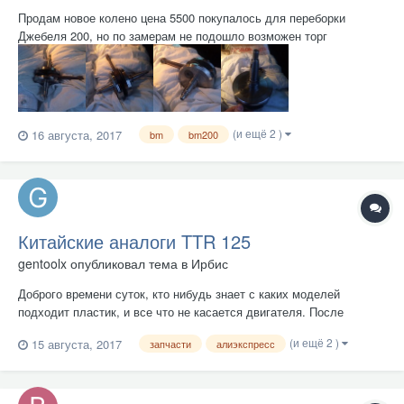
Продам новое колено цена 5500 покупалось для переборки
Джебеля 200, но по замерам не подошло возможен торг
(и ещё 2 )
16 августа, 2017
bm
bm200
Китайские аналоги TTR 125
gentoolx
опубликовал тема в
Ирбис
Доброго времени суток, кто нибудь знает с каких моделей
подходит пластик, и все что не касается двигателя. После
падения пластик обломался весь, и заднее крыло вместе с ним, в
(и ещё 2 )
15 августа, 2017
запчасти
алиэкспресс
поисках пластика получил нулевой результат. Пытаюсь найти
запчасти на таобао, тао не знает ни о каких ирбисах, но...