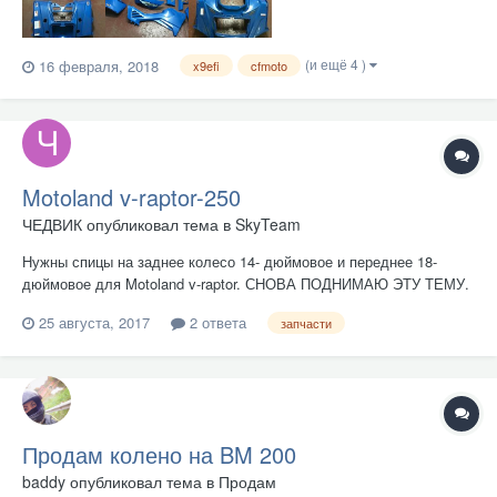
(и ещё 4 )
16 февраля, 2018
x9efi
cfmoto
Motoland v-raptor-250
ЧЕДВИК
опубликовал тема в
SkyTeam
Нужны спицы на заднее колесо 14- дюймовое и переднее 18-
дюймовое для Motoland v-raptor. СНОВА ПОДНИМАЮ ЭТУ ТЕМУ.
ДИАМЕТР СПИЦЫ 4мм резьба накатанная по диаметру 4.5 ММ. У
25 августа, 2017
2 ответа
запчасти
*Спицы-мотолэнд* их нет.
Продам колено на BM 200
baddy
опубликовал тема в
Продам