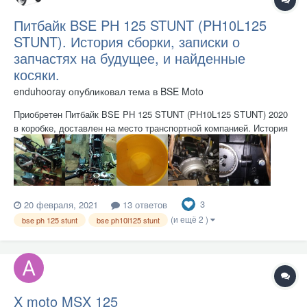
Питбайк BSE PH 125 STUNT (PH10L125
STUNT). История сборки, записки о
запчастях на будущее, и найденные
косяки.
enduhooray
опубликовал тема в
BSE Moto
Приобретен Питбайк BSE PH 125 STUNT (PH10L125 STUNT) 2020
в коробке, доставлен на место транспортной компанией. История
сборки, записки о запчастях на будущее, и найденные косяки. С
картинками. Картонная коробка снята, стальная клетка на болтах
разобрана и пит откручен от нее...
3
20 февраля, 2021
13 ответов
(и ещё 2 )
bse ph 125 stunt
bse ph10l125 stunt
X moto MSX 125