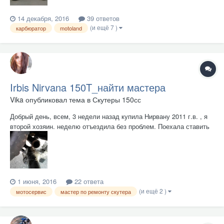
14 декабря, 2016
39 ответов
(и ещё 7 )
карбюратор
motoland
Irbis Nirvana 150T_найти мастера
Vika
опубликовал тема в
Скутеры 150сс
Добрый день, всем, 3 недели назад купила Нирвану 2011 г.в. , я
второй хозяин. неделю отъездила без проблем. Поехала ставить
на учет в ливень, как результат после всех осмотров он не
завелся. Отвезла в сервис. Сказали свеча под замену. Оставила.
забрала через 8 дней. Сказали что меняли г...
1 июня, 2016
22 ответа
(и ещё 2 )
мотосервис
мастер по ремонту скутера