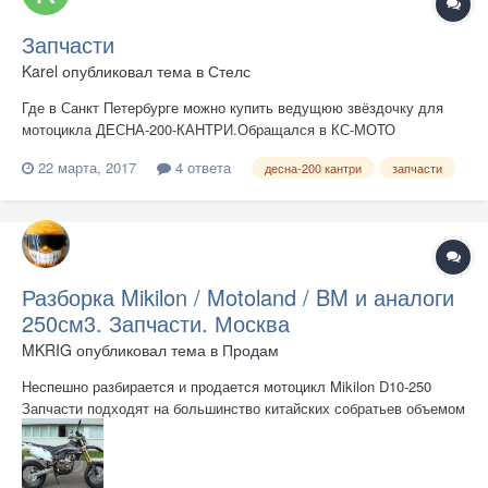
Запчасти
Karel
опубликовал тема в
Стелс
Где в Санкт Петербурге можно купить ведущюю звёздочку для
мотоцикла ДЕСНА-200-КАНТРИ.Обращался в КС-МОТО
официальный диллер вСПб с прошлого года нет,ссылаются на
22 марта, 2017
4 ответа
десна-200 кантри
запчасти
отсутствие у поставщика данной детали.
Разборка Mikilon / Motoland / BM и аналоги
250см3. Запчасти. Москва
MKRIG
опубликовал тема в
Продам
Неспешно разбирается и продается мотоцикл Mikilon D10-250
Запчасти подходят на большинство китайских собратьев объемом
250 кубов. Пробег около 2500км строго по городу, поэтому все
запчасти в хорошем состоянии, на твердую 4ку. не падал, без
ДТП, пластик весь целый. Цвет ч...