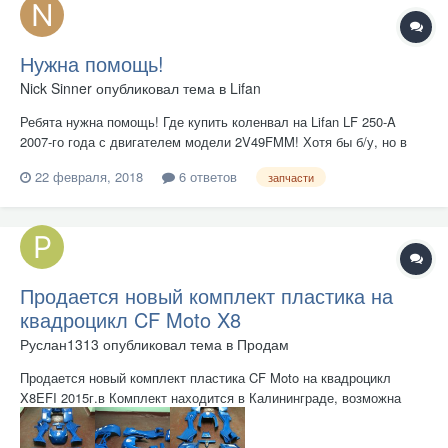
Нужна помощь!
Nick Sinner
опубликовал тема в
Lifan
Ребята нужна помощь! Где купить коленвал на Lifan LF 250-A
2007-го года с двигателем модели 2V49FMM! Хотя бы б/у, но в
хорошем состоянии! За ранее всем от души за внимания!
22 февраля, 2018
6 ответов
запчасти
Продается новый комплект пластика на
квадроцикл CF Moto X8
Руслан1313
опубликовал тема в
Продам
Продается новый комплект пластика CF Moto на квадроцикл
X8EFI 2015г.в Комплект находится в Калининграде, возможна
отправка. Все вопросы по телефону, Viber +79052411565