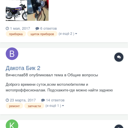
почти все восстановил, но не могу найти приборную панель
родную. Спидометр живет своей жизнью, вращается стрелка по
часовой и против, как покрутишь колесо. Тахометр на...
1 мая, 2017
6 ответов
(и ещё 2 )
приборка
щиток приборов
Дакота Бик 2
Вячеслав58
опубликовал тема в
Общие вопросы
Доброго времени суток,всем мотолюбителям и
мотопроффесионалам. Подскажите-где можно найти заднюю
звёздочку на данный мотоцикл???? Спидометр ??? 15000 км-за
23 марта, 2017
14 ответов
два года !!!
(и ещё 1 )
ремонт
запчасти