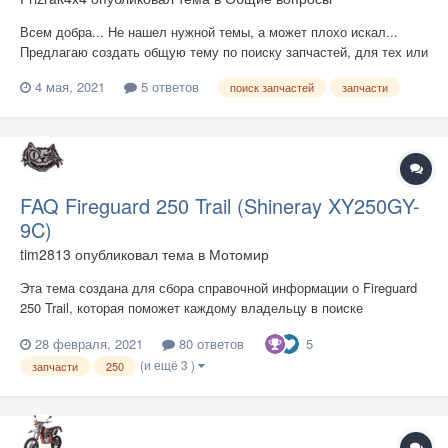
Всем добра... Не нашел нужной темы, а может плохо искал...
Предлагаю создать общую тему по поиску запчастей, для тех или
иных агрегатов... Например, меня попросили найти поршневую на
4 мая, 2021
5 ответов
поиск запчастей
запчасти
170FMM, 250сс (пока другой информации нет, буду уточнять)...
Поискал в сети, и ничего...
FAQ Fireguard 250 Trail (Shineray XY250GY-
9C)
tim2813
опубликовал тема в
Мотомир
Эта тема создана для сбора справочной информации о Fireguard
250 Trail, которая поможет каждому владельцу в поиске
запчастей, расходников и элементов тюнинга. Не стесняйтесь,
5
28 февраля, 2021
80 ответов
выкладывайте любые проверенные Вами данные, но, не дай Вам
(и ещё 3 )
Бог, удариться в пучину флуда и дружеских споров - для этого...
запчасти
250