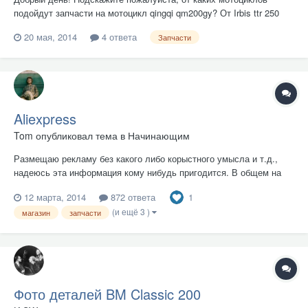
подойдут запчасти на мотоцикл qingqi qm200gy? От Irbis ttr 250
может что ни то подойти? (например передняя вилка, колесо,
20 мая, 2014
4 ответа
Запчасти
передний тормоз в сборе) Заранее, очень благодарен!
Aliexpress
Tom
опубликовал тема в
Начинающим
Размещаю рекламу без какого либо корыстного умысла и т.д.,
надеюсь эта информация кому нибудь пригодится. В общем на
сайте много всяких запов, тюнинга, и прочего добра для
1
12 марта, 2014
872 ответа
мотоцикла, цены доступные, доставка обычно бесплатная,
(и ещё 3 )
единственный минус это то что ждать приходится, а так очень
магазин
запчасти
рекомендую...
Фото деталей BM Classic 200