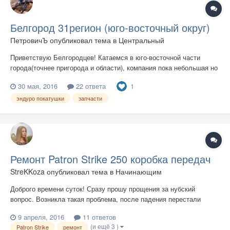
Белгород 31регион (юго-восточный округ)
ПетровичЪ
опубликовал тема в
Центральный
Приветствую Белгородцев! Катаемся в юго-восточной части
города(точнее пригорода и области), компания пока небольшая но
мы в тельняшках )) точнее в защите ))))) Тема для планирования
1
30 мая, 2016
22 ответа
покатушек, обсуждения местных мототусовок, запов и т.д эТ
сообсна компания И я... ))
эндуро покатушки
запчасти
Ремонт Patron Strike 250 коробка передач
StreKKoza
опубликовал тема в
Начинающим
Доброго времени суток! Сразу прошу прощения за нубский
вопрос. Возникла такая проблема, после падения перестали
переключаться передачи выше первой. Лапка внешне не погнута,
9 апреля, 2016
11 ответов
а вот при попытке переключится на вторую как-будто что-то
(и ещё 3 )
Patron Strike
ремонт
заедает. Что это может быть? Надо лезть разбирать картер? И