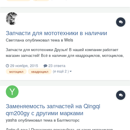
еще, в...
Запчасти для мототехники в наличии
Светлана
опубликовал тема в
Wels
Запчасти для мототехники Друзья! В нашей компании работает
магазин запчастей! Всё в наличии для квадроциклов, мотоциклов,
скутеров, мопедов и снегоходов. Большой ассортимент: -запчасти
29 ноября, 2015
23 ответа
для двигателя 4-х такт. 152QMI ,4-х такт. 50-80 СС, 250 СС
(и ещё 2 )
мотоцикл
квадроцикл
(двигатель 165FMM), 150СС (дви...
Заменяемость запчастей на Qingqi
qm200gy с другими марками
yasha
опубликовал тема в
Балтмоторс
Добрый день! Подскажите пожалуйста, от каких мотоциклов