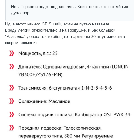
Нет. Первое и водж- под асфальт. Кове- опять же- нет лёгких
дуалспорт.
Ну, а ентот как его GR S3 ralli, если не путаю название.
Вродь лёгкий относительно и на воздушке, и бак большой.
"Разведка" донесла, что обещают партию из 20 штук завести в
скором времени)