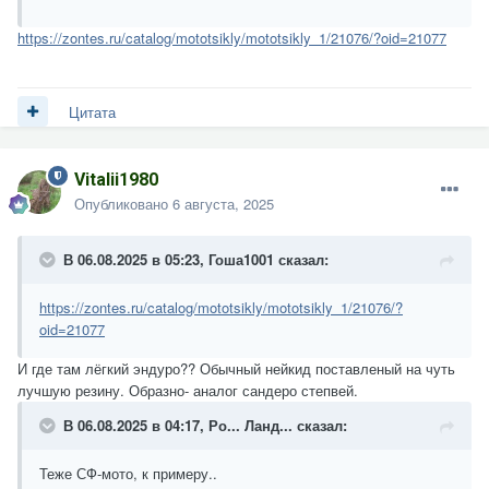
https://zontes.ru/catalog/mototsikly/mototsikly_1/21076/?oid=21077
Цитата
Vitalii1980
Опубликовано
6 августа, 2025
В 06.08.2025 в 05:23,
Гоша1001
сказал:
https://zontes.ru/catalog/mototsikly/mototsikly_1/21076/?
oid=21077
И где там лёгкий эндуро?? Обычный нейкид поставленый на чуть
лучшую резину. Образно- аналог сандеро степвей.
В 06.08.2025 в 04:17,
Ро... Ланд...
сказал:
Теже СФ-мото, к примеру..