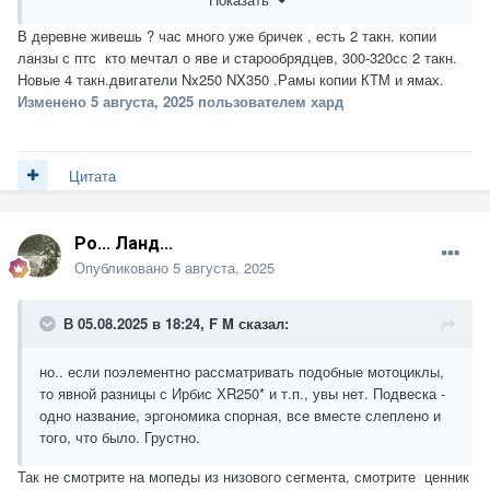
мотопроизведением, поэтому есть с чем сравнить. Так же
рядом есть Regulmoto TE250..
В деревне живешь ? час много уже бричек , есть 2 такн. копии
ланзы с птс кто мечтал о яве и старообрядцев, 300-320сс 2 такн.
Сомневаюсь, что такой мотоцикл "будет удобен людям с
Новые 4 такн.двигатели Nx250 NX350 .Рамы копии КТМ и ямах.
невысоким ростом". Мой рост 181 см, и мне он низким не
Изменено
5 августа, 2025
пользователем хард
показался. Он короткий и довольно высокий.
По городу, вообще., лучше на максискутере.
Цитата
Ро... Ланд...
Опубликовано
5 августа, 2025
В 05.08.2025 в 18:24,
F M
сказал:
но.. если поэлементно рассматривать подобные мотоциклы,
то явной разницы с Ирбис ХR250* и т.п., увы нет. Подвеска -
одно название, эргономика спорная, все вместе слеплено и
того, что было. Грустно.
Так не смотрите на мопеды из низового сегмента, смотрите ценник