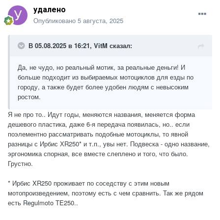
удалено
Опубликовано
5 августа, 2025
В 05.08.2025 в 16:21,
VitM
сказал:
Да, не чудо, но реальный мотик, за реальные деньги! И
б
ольше подходит из выбираемых мотоциклов для езды по
городу, а также будет более удобен людям с невысоким
ростом.
Я не про то.. Идут годы, меняются названия, меняется форма
дешевого пластика, даже 6-я передача появилась, но.. если
поэлементно рассматривать подобные мотоциклы, то явной
разницы с Ирбис ХR250* и т.п., увы нет. Подвеска - одно название,
эргономика спорная, все вместе слеплено и того, что было.
Грустно.
* Ирбис XR250 проживает по соседству с этим новым
мотопроизведением, поэтому есть с чем сравнить. Так же рядом
есть Regulmoto TE250..