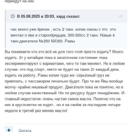
перейдут на них.
В 05.08.2025 в 20:03,
хард
сказал:
час много уже бричек , есть 2 такн. копии ланзы с птс кто
мечтал о яве и старообрядцев, 300-320сс 2 такн. Новые 4
такн.двигатели Nx250 NX350 .Рамы
Вы понимаете что это всё не для того чтоб просто ездить? Много
ездить. 2т у китайцев пока в зачаточном состоянии- пока
экспериментируют с вариантами, чего то там меняют. Но в любом
случае- это под спорт, никто не будет на таких 2т каждый день
ездить на работу. Рамы копии туда же- серьёзный груз не
привязать, с пассажиром печально будет. Про те же Явы вообще
молчу- крайне нишевый продукт. Двигателя пока не понятно, но в
любом случае качественный 16х по ресурсу будет понадёжнее. И-
главный недостаток- очень частая смена масла. Понятно что на
них в кругосветки не ездят.. но я на своём за последние четыре
недели в третий раз меняю масло!
Цитата