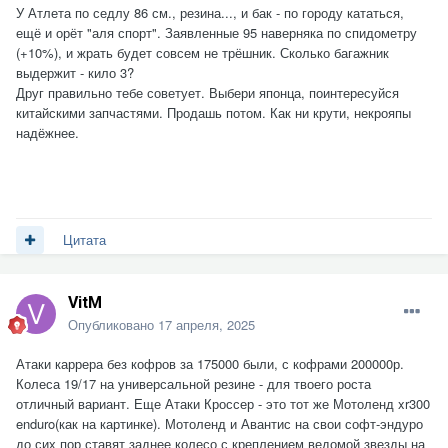
У Атлета по седлу 86 см., резина..., и бак - по городу кататься,
ещё и орёт "аля спорт". Заявленные 95 наверняка по спидометру
(+10%), и жрать будет совсем не трёшник. Сколько багажник
выдержит - кило 3?
Друг правильно тебе советует. Выбери японца, поинтересуйся
китайскими запчастями. Продашь потом. Как ни крути, некрояпы
надёжнее.
Цитата
VitM
Опубликовано
17 апреля, 2025
Атаки каррера без кофров за 175000 были, с кофрами 200000р.
Колеса 19/17 на универсальной резине - для твоего роста
отличный вариант. Еще Атаки Кроссер - это тот же Мотоленд xr300
enduro(как на картинке). Мотоленд и Авантис на свои софт-эндуро
до сих пор ставят заднее колесо с креплением ведомой звезды на