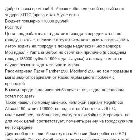
Доброго всем времени! Выбираю себе недорогой первый софт
эндуро с ПТС (права с кат А уже есть)
Бюджет примерно 170000 рублей
Рост 169
Цели - подрабатывать в доставке иногда и передвигаться по
городу, а также, в связи с отсутствием авто, иметь возможность
летом ездить на природу в походы недалеко и без хардкора
Мой идеал - Yamaha Serow, но стоят они прилично (в соседнем
городе 185000 рублей 1990 года выпуска) и плюс узнал что в
случае ремонта ждать запчасти месяц
Рассматривал Racer Panther 250, Motoland 250, но все продавцы в
магазинах отговаривали от Racer, якобы много проблем с
проводкой
В моем городе в наличии особо ничего нет, ездил по салонам
хотел посидеть
Также нашел, по моему мнению, неплохой вариант Regulmoto
Allroad 150, стоит 146000, но под заказ. У него есть ЭПТС,
маленький вес, по большому счету это питбайк на стероидах, но
для моих целей соответствует, поменять резину на городскую или
нечто среднее
Друг вообще говорит бери скутер с Японии (без пробега по РФ)
типа Honda Dio и работай на нем, потом накопишь на норм мотик