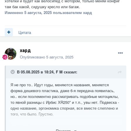
хотелки и будет как велосипед с мотором, только меняй конфиг
там бак какой, сидушку кресло или багаж.
Изменено
5 августа, 2025
пользователем хард
Цитата
хард
Опубликовано
5 августа, 2025
В 05.08.2025 в 18:24,
F M
сказал:
Я не про то.. Идут годы, меняются названия, меняется
форма дешевого пластика, даже 6-я передача появилась,
но.. если поэлементно рассматривать подобные мотоциклы,
то явной разницы с Ирбис ХR250* и т.п., увы нет. Подвеска -
одно название, эргономика спорная, все вместе слеплено и
того, что было. Грустно.
* Ирбис XR250 проживает по соседству с этим новым
Показать