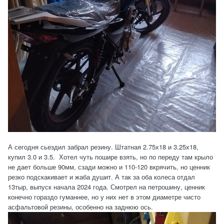
А сегодня сьездил забрал резину. Штатная 2.75х18 и 3.25х18,
купил 3.0 и 3.5. Хотел чуть пошире взять, но по переду там крыло
не дает больше 90мм, сзади можно и 110-120 вкрячить, но ценник
резко подскакивает и жаба душит. А так за оба колеса отдал
13тыр, выпуск начала 2024 года. Смотрел на петрошину, ценник
конечно гораздо гуманнее, но у них нет в этом диаметре чисто
асфальтовой резины, особенно на заднюю ось.