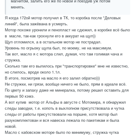
магнитом, залить его же по новой и поездив уж потом
практически тот-же диапазон 5-и передач, но разбитый на 6-ь,
менять.
т е.- для "гряземеса/эндуро" то, что надо, а для города/
трассы лишний раз щёлкать). Да при цене в которую вы
Я когда 172ой мотор получил в ТК, то коробка после "Деловых
успели купить, по мне- хороший выбор если был нужен
линий", была зажёвана в усмерть.
бюджетный мот с хорошими скоростными ТХ(ну да,
Мотор похоже уронили и пенопласт не сдюжил, в коробке всё было
наверняка самый плохой пластик, свет и т п.). Далее, что
в масле, так-как грохнули его в аккурат на щуп))
слышал по нему, т к. Мотомировцы запчасти на него не
Щуп отломился, а в остальном мотор не пострадал.
везут, а у других есть только те что совместимы с других
Уровень по огрызку щупа был, по моему, не на максимум.
мото- берегите облицовку новой нигде не купить, в т ч.
Так вот, масло я с мотора слил, думая, что там голимая чача и
переднее крыло- оно особенное по удлинению крепления к
стружка.
вилке- иначе потом колхозят с Yamaha YBR125 и т.п., кстати
Сколько там его вылилось при "транспортировке" мне не известно,
бывает так, что при установки более широкой покрышки
но слилось, вроде около 1.1л.
крыло лучше наоборот опустить, но быть осторожным на
В итоге, посмотрев на масло я его залил обратно)))
земляных дорогах, т к. при наличии мокрой земли/глины
Ни стружки, ни грязи, вообще ничего не было, прям в идеале всё.
крыло может оторвать. Задняя покрышка 3,25", похоже(надо
По цвету и запаху даже не минералка, потому решил оставить для
проверять), помещается вперёд вместо 2,75", сзади точно
первых 50 кэмэ.
помещается Петра 3,5"(т е. её размеры- они на сайте
А вот купив мотор от Альфы в августе с Мотомира, я обнаружил
указаны- это инфа для поиска аналога, попало "забугоры"
следы заводки, т.е. копоть в выхлопном присутствовала и чутка
таких размеров не указывают)), и если решите покупать
следы от работы присутствовали на поршне, хотя мотор был
Петрошиновские покры, в виду того, что всё забугорное
разукомплектован и вся навеска лежала по пакетикам и была
стало мегадорого(, кстати, Кенда- похоже испортилась или
новой.
это пошел чисто материковый Китай под их маркой, что с
Масло с кабовском моторе было по минимуму, стружка чутка
таким же успехом можно покупать другой Китай наверняка по