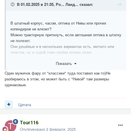
В 01.02.2025 в 21:35,
Ро... Ланд...
сказал:
В штатный корпус, часом, оптика от Нивы или прочих
копендеров не влезет?
Можно тракторную приткнуть, если автошная оптика в штатку
не полезет.
Они дешёвые и в нескольких вариантах есть, металл или
пластик, ну и тудой тоже любая оптика лезет.
Только тракторный корпус не шибко глубокий, проводам
Показать
тесно будет.
Один мужичок фару от "классики" туда поставил как-то)Не
разбираюсь в этом, но может быть с "Нивой" там размеры
одинаковые.
Цитата
Tour116
Опубликовано
2 февраля, 2025