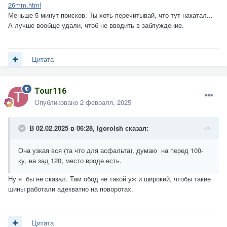
технической информации о данном мотоцикле, надеюсь вы
26mm.html
будете постить как можно больше инфо про него- так по мне
Меньше 5 минут поисков. Ты хоть перечитывай, что тут накатал...
чтобы плоть до длины и шага резьбы по каждому болтику/
А лучше вообще удали, чтоб не вводить в заблуждение.
гайки)), ввиду того, что инфы в инете, кроме неудобного VK
больше нет.
П С. по маслу: как насчёт в чистых условиях слить процедив
Цитата
через мелкое сито(от стружки, если есть), поставить болт с
магнитом, залить его же по новой и поездив уж потом
менять..- я так с мокиками делал, не смотря что есть люди
Tour116
которые заявляют что масло в новых китаймото
Опубликовано
2 февраля, 2025
консервационное- при пробеге км в 50 после слития оно
вполне оставалось "масляным", на магните в это время
появлялась самая большая часть стружки(кстати,- совсем не
В 02.02.2025 в 06:28,
Igorolsh
сказал:
множко) и уж потом тратился на обкаточное масло- стружки
во время обкатки на магните дале практически не встречал-
Она узкая вся (та что для асфальта), думаю на перед 100-
только единичные частички..
ку, на зад 120, место вроде есть.
П П С. Сообщение позже затру- т.к. написал в качестве
флуда
Ну я бы не сказал. Там обод не такой уж и широкий, чтобы такие
шины работали адекватно на поворотах.
Цитата