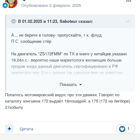
Опубликовано
2 февраля, 2025
В 01.02.2025 в 11:23,
Saboteur
сказал:
А.., не берите в голову- пропускайте, т к. флуд.
П С сообщение стёр
На двигатель "ZS172FMM" по ТХ в книге у китайцев указано
19,04л.с.- вероятно наши маркетологи желающие больше
продаж когда данный двигатель сертифицировано в РФ
приписали ему 21л.с.(зачем так сделали мне не известно,
возможно для солидности, ну либо с каким-нибудь тюнинг
Показать
набором его протестировали пока он не разогрелся и в
сертификационный документ записали показатели..) Знаю
Попалось мотомировский видос про эти движки. Говорят по
людей которые мото с такими(-ZS172FMM) движками через
каталогу зонгшена 172 выдаёт 19лошадей, а 175 (172 на бигборе)
диностенд прогоняли- естественно они снимали показания
21кобылу
уже с заднего колеса(напомню, что из-за механических
потерь данные на заднем колесе ещё ниже чем измерения с
самого двигателя) и по их словам получали с разных
мотоциклов(замеры делали с небольшого числа б/у
1
Цитата
"эндуромотов", но старались выбрать относительно с