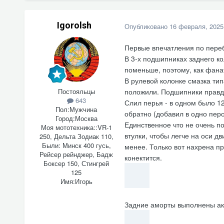
Igorolsh
Опубликовано
16 февраля, 2025
Первые впечатления по переб
В 3-х подшипниках заднего ко
поменьше, поэтому, как фана
В рулевой колонке смазка тип
Постояльцы
положили. Подшипники правда
643
Слил перья - в одном было 12
Пол:
Мужчина
обратно (добавил в одно пер
Город:
Москва
Единственное что не очень по
Моя мототехника::
VR-1
втулки, чтобы легче на оси д
250, Дельта Зодиак 110,
Были: Минск 400 гусь,
менее. Только вот нахрена пр
Рейсер рейнджер, Бадж
конектится.
Боксер 150, Стингрей
125
Имя:
Игорь
Задние аморты выполнены акк