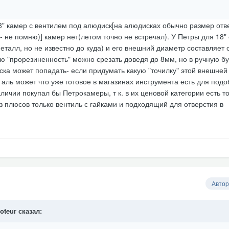
" камер с вентилем под алюдиск[на алюдисках обычно размер отв
 не помню)] камер нет(летом точно не встречал). У Петры для 18" 
талл, но не известно до куда) и его внешний диаметр составляет 
ю "прорезиненность" можно срезать доведя до 8мм, но в ручную бу
иска может попадать- если придумать какую "точилку" этой внешней
 аль может что уже готовое в магазинах инструмента есть для подо
аличии покупал бы Петрокамеры, т к. в их ценовой категории есть т
з плюсов только вентиль с гайками и подходящий для отверстия в
Автор
oteur
сказал: