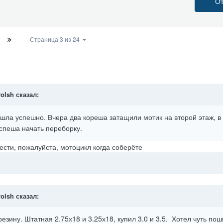
От
Страница 3 из 24
rolsh
сказал:
шла успешно. Вчера два кореша затащили мотик на второй этаж, в
спеша начать переборку.
вести, пожалуйста, мотоцикл когда соберёте
rolsh
сказал:
резину. Штатная 2.75х18 и 3.25х18, купил 3.0 и 3.5. Хотел чуть по