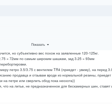
Показать
чится, но субъективно вес похож на заявленные 120-125кг.
 2.75 = 72мм по самым широким шашкам, зад 3.25 = 93мм
перебортировки.
меру петро 3.5/3.75 с вентилем TR4 (приедет - увижу), на перед 3.
описанию продавца и отзывам вроде из нормальной резины, приедет
и на петре или сверлить обод пока неохота))
 что на литье, не предназначенное для бескамерных шин, ставят и