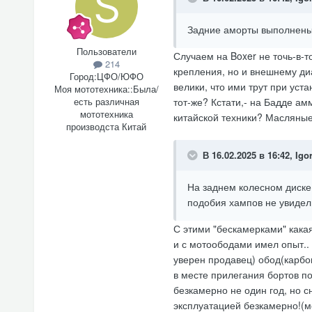
Задние аморты выполнены 
Пользователи
Случаем на Boxer не точь-в-т
214
крепления, но и внешнему ди
Город:
ЦФО/ЮФО
велики, что ими трут при уста
Моя мототехника::
Была/
есть различная
тот-же? Кстати,- на Бадде а
мототехника
китайской техники? Масляные(
производста Китай
В 16.02.2025 в 16:42,
Igo
На заднем колесном диске 
подобия хампов не увидел.
С этими "бескамерками" какая
и с мотоободами имел опыт.. 
уверен продавец) обод(карбон
в месте прилегания бортов по
безкамерно не один год, но с
эксплуатацией безкамерно!(мо