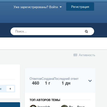
Регистрация
Уже зарегистрированы? Войти
Активность
Ответов
Создана
Последний ответ
460
1 г
1 дн
и
4
ТОП АВТОРОВ ТЕМЫ
Igorolsh
Ро... Ланд...