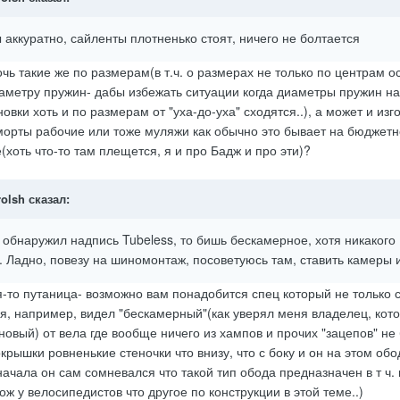
аккуратно, сайленты плотненько стоят, ничего не болтается
очь такие же по размерам(в т.ч. о размерах не только по центрам о
аметру пружин- дабы избежать ситуации когда диаметры пружин на
новки хоть и по размерам от "уха-до-уха" сходятся..), а может и изг
мморты рабочие или тоже муляжи как обычно это бывает на бюджет
хоть что-то там плещется, я и про Бадж и про эти)?
rolsh
сказал:
обнаружил надпись Tubeless, то бишь бескамерное, хотя никакого
 Ладно, повезу на шиномонтаж, посоветуюсь там, ставить камеры 
-то путаница- возможно вам понадобится спец который не только с
я, например, видел "бескамерный"(как уверял меня владелец, кот
овый) от вела где вообще ничего из хампов и прочих "зацепов" не 
крышки ровненькие стеночки что внизу, что с боку и он на этом обо
начала он сам сомневался что такой тип обода предназначен в т ч. 
ж у велосипедистов что другое по конструкции в этой теме..)