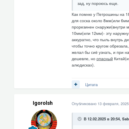
зад, ну пороюсь еще.
Как помню у Петрошины на 18
для соска около 8мм(или 6мм-
прорезинен снаружи(внутри ме
10мм(или 12мм)- эту наружну
аккуратно, что пыль внутрь д
чтобы точно кругом обрезала,
желал бы сиё узнать, и при н
дешевле, но
опасный
Китай(и
алюдисках).
Цитата
Igorolsh
Опубликовано
13 февраля, 2025
В 12.02.2025 в 20:54,
Sab