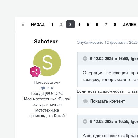
НАЗАД
1
2
3
4
5
6
7
8
ДАЛЕЕ
Saboteur
Опубликовано
12 февраля, 2025
В 12.02.2025 в 16:58,
Igo
Операция "релокация" про
каморку, теперь можно не 
Пользователи
214
Если есть возможность, то вз
Город:
ЦФО/ЮФО
Моя мототехника::
Была/
Показать контент
есть различная
мототехника
производста Китай
В 12.02.2025 в 16:58,
Igo
А сегодня сьездил забрал 