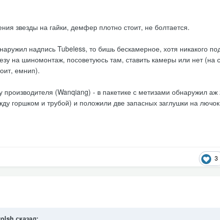
ния звезды на гайки, демфер плотно стоит, не болтается.
наружил надпись Tubeless, то бишь бескамерное, хотя никакого по
езу на шиномонтаж, посоветуюсь там, ставить камеры или нет (на 
оит, емнип).
 производителя (Wanqiang) - в пакетике с метизами обнаружил аж 
жду горшком и трубой) и положили две запасных заглушки на лючок
3
rolsh
сказал: