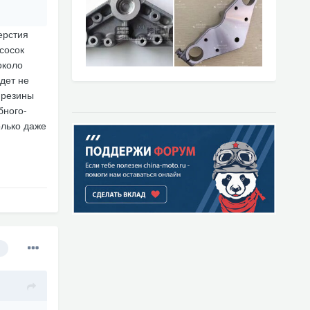
ерстия
сосок
около
дет не
 резины
бного-
олько даже