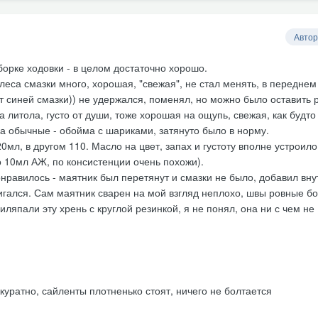
Автор
орке ходовки - в целом достаточно хорошо.
леса смазки много, хорошая, "свежая", не стал менять, в передне
т синей смазки)) не удержался, поменял, но можно было оставить
а литола, густо от души, тоже хорошая на ощупь, свежая, как будто
 обычные - обойма с шариками, затянуто было в норму.
0мл, в другом 110. Масло на цвет, запах и густоту вполне устроило
о 10мл АЖ, по консистенции очень похожи).
нравилось - маятник был перетянут и смазки не было, добавил вну
вигался. Сам маятник сварен на мой взгляд неплохо, швы ровные б
иляпали эту хрень с круглой резинкой, я не понял, она ни с чем не
уратно, сайленты плотненько стоят, ничего не болтается