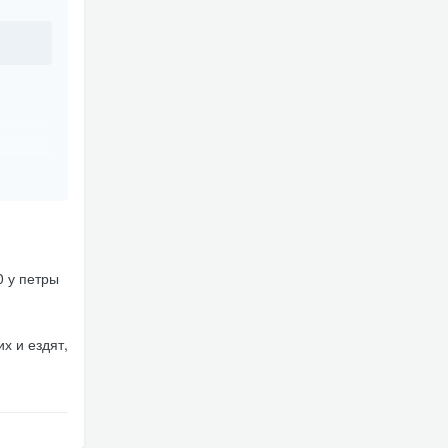
0 у петры
х и ездят,