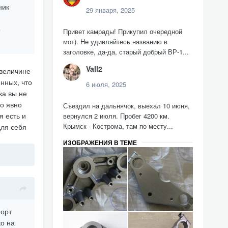
ник
29 января, 2025
о
Привет камрады! Прикупил очередной
мот). Не удивляйтесь названию в
заголовке, да-да, старый добрый ВР-1...
Vall2
 величине
нных, что
6 июля, 2025
ка вы не
то явно
Съездил на дальнячок, выехал 10 июня,
я есть и
вернулся 2 июля. Пробег 4200 км.
Крымск - Кострома, там по месту...
для себя
.
ИЗОБРАЖЕНИЯ В ТЕМЕ
порт
ко на