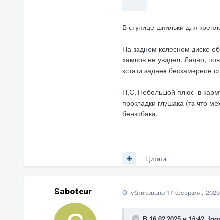
В ступице шпильки для крепле
На заднем колесном диске об
хампов не увидел. Ладно, пов
кстати заднее бескамерное ст
П,С, Небольшой плюс в карму
прокладки глушака (та что ме
бензобака.
Цитата
Saboteur
Опубликовано
17 февраля, 2025
В 16.02.2025 в 16:42,
Igo