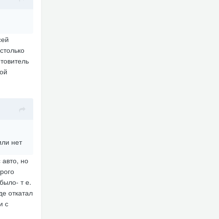
сей
столько
отовитель
ной
или нет
 авто, но
орого
было- т е.
де откатал
и с