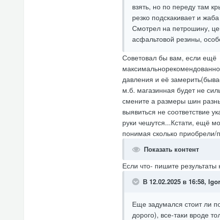
взять, но по переду там к
резко подскакивает и жаба 
Смотрел на петрошину, цен
асфальтовой резины, особ
Советовал бы вам, если ещё 
максимальнорекомендованном 
давления и её замерить(бывае
м.б. магазинная будет не сил
смените а размеры шин разные
выявиться не соответствие ук
руки чешутся...Кстати, ещё 
понимая сколько приобрели/п
Показать контент
Если что- пишите результаты
В 12.02.2025 в 16:58,
Igo
Еще задумался стоит ли п
дорого), все-таки вроде т