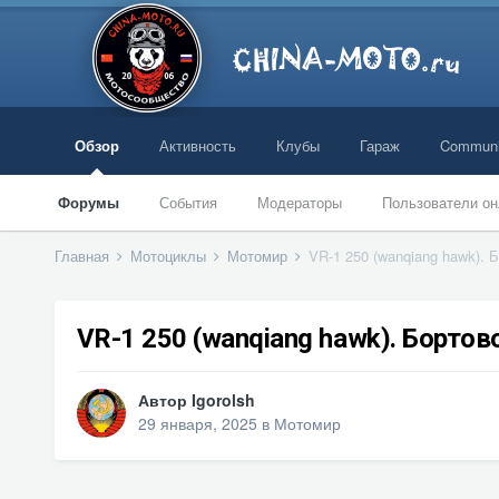
Обзор
Активность
Клубы
Гараж
Communi
Форумы
События
Модераторы
Пользователи он
Главная
Мотоциклы
Мотомир
VR-1 250 (wanqiang hawk). 
VR-1 250 (wanqiang hawk). Бортов
Автор
Igorolsh
29 января, 2025
в
Мотомир