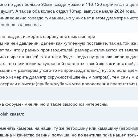
рыло не дает больше 90мм, сзади можно и 110-120 вкрячить, но цен
душит. А так за оба колеса отдал 13тыр, выпуск начала 2024 года.
ник конечно гораздо гуманнее, но у них нет в этом диаметре чист
енно на заднюю ось.
не поздно, измерить ширину штатных шин при
на ней давлении, далее- как купленную поставите, так на той же
т так, что у разных производителей размеры отличаются от заявле
ьно шире стоявшей- хотя так и будет- ведь внутреннюю ширину дис
.., но если ширина купленной останется такой же как и штатной, 
азанным размерам у кого-то из производителей..) ну, это если врем
можно измерить диаметр окружности(швейным метром), тем самым 
отеряли в высоте(прибавка/убавка угла преодоления препятствия)
 на форуме- мне лично и такие заморочки интересны.
rolsh
сказал:
оменять камеры, на наши, ту же петрошину или камашину (евроим
олщина и качество резины получше, но по вентилю пока нашел толь