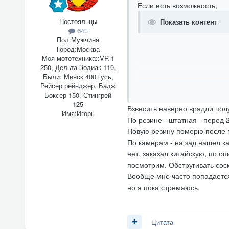
Если есть возможность,
Постояльцы
Показать контент
643
Пол:
Мужчина
Город:
Москва
Моя мототехника::
VR-1
250, Дельта Зодиак 110,
Были: Минск 400 гусь,
Рейсер рейнджер, Бадж
Боксер 150, Стингрей
125
Взвесить наверно врядли полу
Имя:
Игорь
По резине - штатная - перед
Новую резину померю после 
По камерам - на зад нашел ка
нет, заказал китайскую, по 
посмотрим. Обстругивать соск
Вообще мне часто попадается,
но я пока стремаюсь.
Цитата