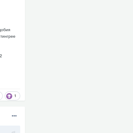
добия
стингрее
2
1