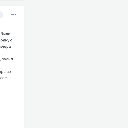
м было
 родную.
 вчера
, залил
трь во
олее-