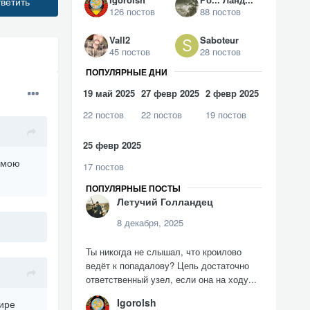
ветить
126 постов
88 постов
Vall2
Saboteur
45 постов
28 постов
ПОПУЛЯРНЫЕ ДНИ
19 май 2025
27 февр 2025
2 февр 2025
22 постов
22 постов
19 постов
25 февр 2025
 мою
17 постов
ПОПУЛЯРНЫЕ ПОСТЫ
Летучий Голландец
8 декабря, 2025
Ты никогда не слышал, что кроилово
ведёт к попадалову? Цепь достаточно
ответственный узел, если она на ходу...
Igorolsh
шире