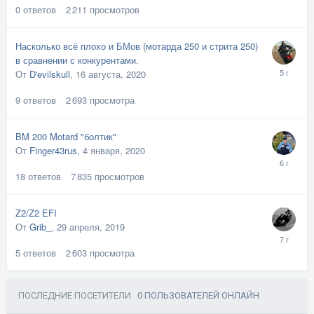
0
ответов
2 211
просмотров
Насколько всё плохо и БМов (мотарда 250 и стрита 250)
в сравнении с конкурентами.
От
D'evilskull
,
16 августа, 2020
9
ответов
2 693
просмотра
BM 200 Motard "болтик"
От
Finger43rus
,
4 января, 2020
18
ответов
7 835
просмотров
Z2/Z2 EFI
От
Grib_
,
29 апреля, 2019
5
ответов
2 603
просмотра
ПОСЛЕДНИЕ ПОСЕТИТЕЛИ
0 ПОЛЬЗОВАТЕЛЕЙ ОНЛАЙН