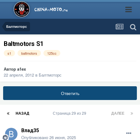
Балтмоторс
Baltmotors S1
s1
baltmotors
125cc
Автор
a1ex
22 апреля, 2012
в
Балтмоторс
Ответить
НАЗАД
Страница 29 из 29
ДАЛЕЕ
Влад35
Опубликовано
26 июня, 2025